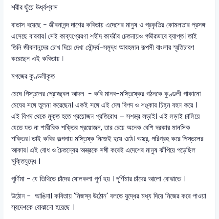
শরীর ছুঁয়ে ঊর্ধ্বশ্বাস
বাতাস বয়েছে - জীবনানন্দ দাশের কবিতায় এদেশের মানুষ ও প্রকৃতির কোমলতার প্রসঙ্গ
এসেছে বারবার। সেই কাব্যপ্রেরণা শহীদ কাদরীর চেতনায়ও গভীরভাবে ব্যাপ্ত। তাই
তিনি জীবনানন্দের চোখ দিয়ে দেখা সৌন্দর্য-সমৃদ্ধ আবহমান রূপসী বাংলার স্মৃতিচারণ
করেছেন এই কবিতায় ।
মগজের কুণ্ডলীকৃত
মেঘে পিস্তলের প্রোজ্জ্বল আদল - কবি মানব-মস্তিষ্কের গঠনকে কুণ্ডলী পাকানো
মেঘের সঙ্গে তুলনা করেছেন। একই সঙ্গে এই মেঘ বিপদ ও শঙ্কার চিহ্ন বহন করে ।
এই বিপদ থেকে মুক্ত হতে প্রয়োজন প্রতিরোধ – সশস্ত্র লড়াই। এই লড়াই চালিয়ে
যেতে যত না শারীরিক শক্তির প্রয়োজন, তার চেয়ে অনেক বেশি দরকার মানসিক
শক্তির। তাই কবির কল্পনায় মস্তিষ্ক নিজেই হয়ে ওঠে। অস্ত্র, পরিগ্রহ করে পিস্তলের
আকার। এই বোধ ও চৈতন্যের অস্ত্রকে সঙ্গী করেই এদেশের মানুষ ঝাঁপিয়ে পড়েছিল
মুক্তিযুদ্ধে ।
পূর্ণিমা - যে তিথিতে চাঁদের ষোলকলা পূর্ণ হয় । পূর্ণিমার চাঁদের আলো বোঝাতে ।
উঠোন - আঙিনা। কবিতায় 'নিজস্ব উঠোন' বলতে যুদ্ধের মধ্য দিয়ে নিজের করে পাওয়া
স্বদেশকে বোঝানো হয়েছে ।