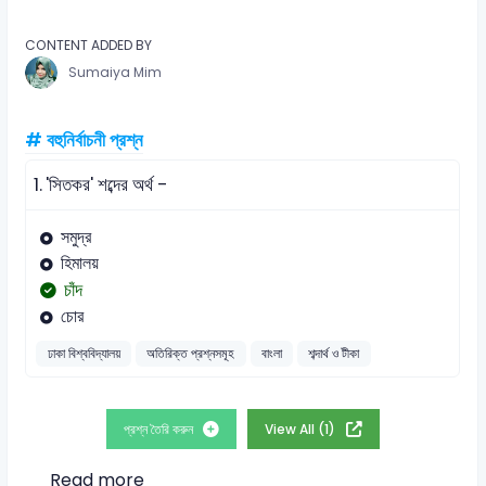
CONTENT ADDED BY
Sumaiya Mim
# বহুনির্বাচনী প্রশ্ন
1.
'সিতকর' শব্দের অর্থ -
সমুদ্র
হিমালয়
চাঁদ
চোর
ঢাকা বিশ্ববিদ্যালয়
অতিরিক্ত প্রশ্নসমূহ
বাংলা
শব্দার্থ ও টীকা
প্রশ্ন তৈরি করুন
View All (1)
Read more