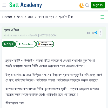
Sign In
Home
hsc
বাংলা
বাংলা ১ম পত্র
শব্দার্থ ও টীকা
শব্দার্থ ও টীকা
1k
বাংলা ১ম পত্র - বাংলা - এইচএসসি | NCTB BOOK
MCQ:
1
Practice
ব্ল্যাক-আউট - নিষ্প্রদীপ। আলো বাইরে আনতে না দেওয়া। সাধারণত যুদ্ধ কিংবা
জরুরি অবস্থায় কোনো নির্দিষ্ট এলাকা অন্ধকারে ঢেকে দেওয়ার কৌশল ।
উদ্ধত তলোয়ারের মতো দীপ্তিমান ঘাসের বিস্তার- স্বদেশের প্রকৃতির অবিচ্ছেদ্য অংশ
যে ঘাস, কবি তার ভিতরেও প্রতিবাদের আলো, প্রতিরোধের সাহসকে অনুভব করেছেন ।
কাতারে কাতারে কত অচেনা শিবির, কুচকাওয়াজের ধ্বনি - শত্রুর আক্রমণ ও তাদের
অস্ত্রের মহড়া। শত্রু কবলিত দেশের পরিস্থিতি তুলে ধরা হয়েছে ।
জীবনানন্দের নরম