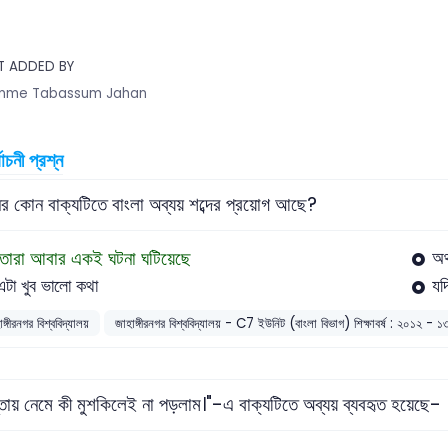
T ADDED BY
mme Tabassum Jahan
বাচনী প্রশ্ন
ের কোন বাক্যটিতে বাংলা অব্যয় শব্দের প্রয়োগ আছে?
তারা আবার একই ঘটনা ঘটিয়েছে
অর
এটা খুব ভালো কথা
যদ
ঙ্গীরনগর বিশ্ববিদ্যালয়
জাহাঙ্গীরনগর বিশ্ববিদ্যালয় - C7 ইউনিট (বাংলা বিভাগ) শিক্ষাবর্ষ : ২০১২ - 
্তায় নেমে কী মুশকিলেই না পড়লাম।"-এ বাক্যটিতে অব্যয় ব্যবহৃত হয়েছে-