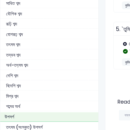
সাধিত শব্দ
কুমি
যৌগিক শব্দ
রূঢ়ি শব্দ
5.
`তুম
যোগরূঢ় শব্দ
তৎসম শব্দ
তদ্ভব শব্দ
কুমি
অর্ধ-তৎ্সম শব্দ
দেশি শব্দ
বিদেশি শব্দ
মিশ্র শব্দ
Read
শব্দের অর্থ
বাক্য
উপসর্গ
তৎসম (সংস্কৃত) উপসর্গ