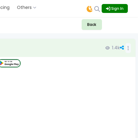
icing
Others
Sign In
Back
1.4k