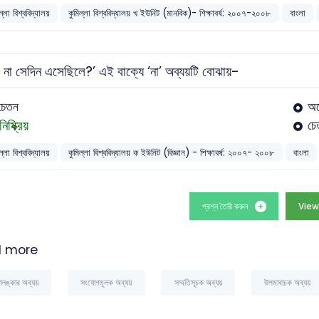
ল্লা বিশ্ববিদ্যালয়
কুমিল্লা বিশ্ববিদ্যালয় খ ইউনিট (মানবিক)- শিক্ষাবর্ষ: ২০০৭-২০০৮
বাংলা
ি না সেদিন এসেছিলে?’ এই বাক্যে ‘না’ অব্যয়টি বোঝায়-
চেতন
অ
নিষ্ক্রিয়
চে
ল্লা বিশ্ববিদ্যালয়
কুমিল্লা বিশ্ববিদ্যালয় ক ইউনিট (বিজ্ঞান) - শিক্ষাবর্ষ: ২০০৭- ২০০৮
বাংলা
প্রশ্ন তৈরি করুন
View
 more
ালঙ্কার অব্যয়
সংযোগমূলক অব্যয়
সম্মতিসূচক অব্যয়
উপমাবাচক অব্যয়