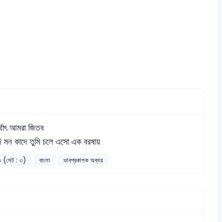
্থাৎ আমরা জিতব
ি মন কাদে তুমি চলে এসো এক বরষায়
১৩ (সেট : ৩)
বাংলা
ভাবপ্রকাশক অব্যয়