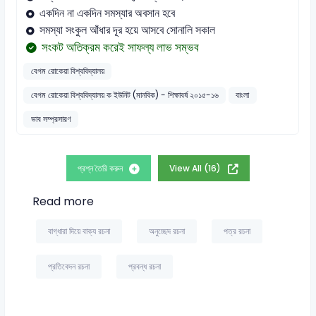
একদিন না একদিন সমস্যার অবসান হবে
সমস্যা সংকুল আঁধার দূর হয়ে আসবে সোনালি সকাল
সংকট অতিক্রম করেই সাফল্য লাভ সম্ভব
বেগম রোকেয়া বিশ্ববিদ্যালয়
বেগম রোকেয়া বিশ্ববিদ্যালয় ক ইউনিট (মানবিক) - শিক্ষাবর্ষ ২০১৫-১৬
বাংলা
ভাব সম্প্রসারণ
প্রশ্ন তৈরি করুন
View All (16)
Read more
বাগ্‌ধারা দিয়ে বাক্য রচনা
অনুচ্ছেদ রচনা
পত্র রচনা
প্রতিবেদন রচনা
প্রবন্ধ রচনা