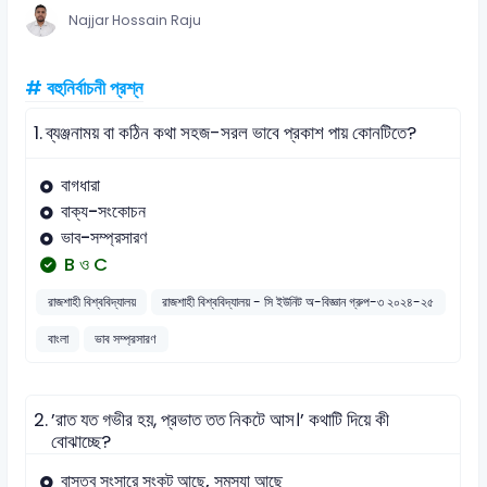
Najjar Hossain Raju
# বহুনির্বাচনী প্রশ্ন
1.
ব্যঞ্জনাময় বা কঠিন কথা সহজ-সরল ভাবে প্রকাশ পায় কোনটিতে?
বাগধারা
বাক্য-সংকোচন
ভাব-সম্প্রসারণ
B ও C
রাজশাহী বিশ্ববিদ্যালয়
রাজশাহী বিশ্ববিদ্যালয় - সি ইউনিট অ-বিজ্ঞান গ্রুপ-৩ ২০২৪-২৫
বাংলা
ভাব সম্প্রসারণ
2.
’রাত যত গভীর হয়, প্রভাত তত নিকটে আস।’ কথাটি দিয়ে কী
বোঝাচ্ছে?
বাস্তব সংসারে সংকট আছে, সমস্যা আছে