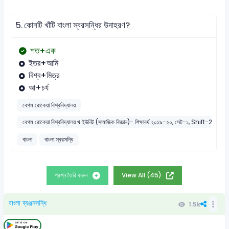
5.
কোনটি খাঁটি বাংলা স্বরসন্ধির উদাহরণ?
শত+এক
ইতর+আমি
বিশ্ব+মিত্র
আ+চর্য
বেগম রোকেয়া বিশ্ববিদ্যালয়
বেগম রোকেয়া বিশ্ববিদ্যালয় খ ইউনিট (সামাজিক বিজ্ঞান)- শিক্ষাবর্ষ ২০১৯-২০, সেট-১, Shift-2nd
বাংলা
বাংলা স্বরসন্ধি
প্রশ্ন তৈরি করুন
View All (45)
বাংলা ব্যঞ্জনসন্ধি
1.5k