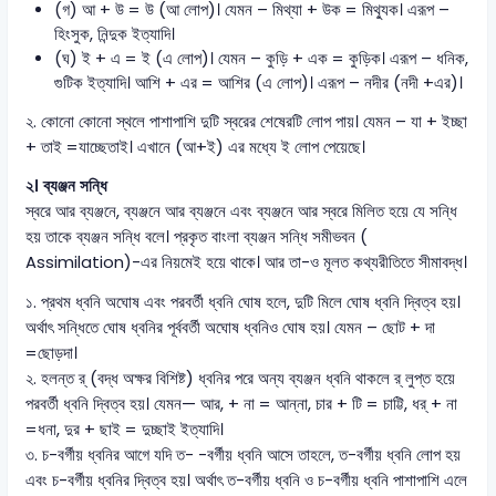
(গ) আ + উ = উ (আ লোপ)। যেমন – মিথ্যা + উক = মিথ্যুক। এরূপ –
হিংসুক, নিন্দুক ইত্যাদি।
(ঘ) ই + এ = ই (এ লোপ)। যেমন – কুড়ি + এক = কুড়িক। এরূপ – ধনিক,
গুটিক ইত্যাদি। আশি + এর = আশির (এ লোপ)। এরূপ – নদীর (নদী +এর)।
২. কোনো কোনো স্থলে পাশাপাশি দুটি স্বরের শেষেরটি লোপ পায়। যেমন – যা + ইচ্ছা
+ তাই =যাচ্ছেতাই। এখানে (আ+ই) এর মধ্যে ই লোপ পেয়েছে।
২। ব্যঞ্জন সন্ধি
স্বরে আর ব্যঞ্জনে, ব্যঞ্জনে আর ব্যঞ্জনে এবং ব্যঞ্জনে আর স্বরে মিলিত হয়ে যে সন্ধি
হয় তাকে ব্যঞ্জন সন্ধি বলে। প্রকৃত বাংলা ব্যঞ্জন সন্ধি সমীভবন (
Assimilation)-এর নিয়মেই হয়ে থাকে। আর তা-ও মূলত কথ্যরীতিতে সীমাবদ্ধ।
১. প্রথম ধ্বনি অঘোষ এবং পরবর্তী ধ্বনি ঘোষ হলে, দুটি মিলে ঘোষ ধ্বনি দ্বিত্ব হয়।
অর্থাৎ সন্ধিতে ঘোষ ধ্বনির পূর্ববর্তী অঘোষ ধ্বনিও ঘোষ হয়। যেমন – ছোট + দা
=ছোড়দা।
২. হলন্ত র্ (বদ্ধ অক্ষর বিশিষ্ট) ধ্বনির পরে অন্য ব্যঞ্জন ধ্বনি থাকলে র্ লুপ্ত হয়ে
পরবর্তী ধ্বনি দ্বিত্ব হয়। যেমন— আর, + না = আন্না, চার + টি = চাট্টি, ধর্ + না
=ধনা, দুর + ছাই = দুচ্ছাই ইত্যাদি।
৩. চ-বর্গীয় ধ্বনির আগে যদি ত- -বর্গীয় ধ্বনি আসে তাহলে, ত-বর্গীয় ধ্বনি লোপ হয়
এবং চ-বর্গীয় ধ্বনির দ্বিত্ব হয়। অর্থাৎ ত-বর্গীয় ধ্বনি ও চ-বর্গীয় ধ্বনি পাশাপাশি এলে