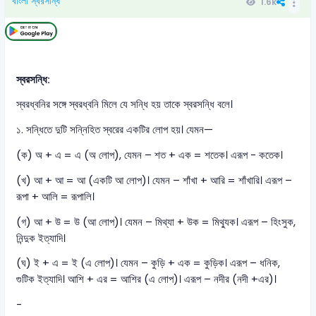
বাংলা স্বরসন্ধি
1.6k
স্বরসন্ধি:
স্বরধ্বনির সঙ্গে স্বরধ্বনি মিলে যে সন্ধি হয় তাকে স্বরসন্ধি বলে।
১. সন্ধিতে দুটি সন্নিহিত স্বরের একটির লোপ হয়। যেমন—
(ক) অ + এ = এ (অ লোপ), যেমন – শত + এক = শতেক। এরূপ - কতেক।
(খ) আ + আ = আ (একটি আ লোপ)। যেমন – শাঁখা + আরি = শাঁখারি। এরূপ –
রূপা + আলি = রূপালি।
(গ) আ + উ = উ (আ লোপ)। যেমন – মিথ্যা + উক = মিথ্যুক। এরূপ – হিংসুক,
নিন্দুক ইত্যাদি।
(ঘ) ই + এ = ই (এ লোপ)। যেমন – কুড়ি + এক = কুড়িক। এরূপ – ধনিক,
গুটিক ইত্যাদি। আশি + এর = আশির (এ লোপ)। এরূপ – নদীর (নদী +এর)।
-