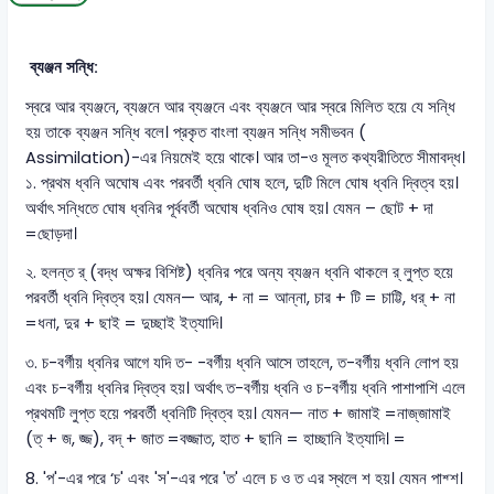
ব্যঞ্জন সন্ধি:
স্বরে আর ব্যঞ্জনে, ব্যঞ্জনে আর ব্যঞ্জনে এবং ব্যঞ্জনে আর স্বরে মিলিত হয়ে যে সন্ধি
হয় তাকে ব্যঞ্জন সন্ধি বলে। প্রকৃত বাংলা ব্যঞ্জন সন্ধি সমীভবন (
Assimilation)-এর নিয়মেই হয়ে থাকে। আর তা-ও মূলত কথ্যরীতিতে সীমাবদ্ধ।
১. প্রথম ধ্বনি অঘোষ এবং পরবর্তী ধ্বনি ঘোষ হলে, দুটি মিলে ঘোষ ধ্বনি দ্বিত্ব হয়।
অর্থাৎ সন্ধিতে ঘোষ ধ্বনির পূর্ববর্তী অঘোষ ধ্বনিও ঘোষ হয়। যেমন – ছোট + দা
=ছোড়দা।
২. হলন্ত র্ (বদ্ধ অক্ষর বিশিষ্ট) ধ্বনির পরে অন্য ব্যঞ্জন ধ্বনি থাকলে র্ লুপ্ত হয়ে
পরবর্তী ধ্বনি দ্বিত্ব হয়। যেমন— আর, + না = আন্না, চার + টি = চাট্টি, ধর্ + না
=ধনা, দুর + ছাই = দুচ্ছাই ইত্যাদি।
৩. চ-বর্গীয় ধ্বনির আগে যদি ত- -বর্গীয় ধ্বনি আসে তাহলে, ত-বর্গীয় ধ্বনি লোপ হয়
এবং চ-বর্গীয় ধ্বনির দ্বিত্ব হয়। অর্থাৎ ত-বর্গীয় ধ্বনি ও চ-বর্গীয় ধ্বনি পাশাপাশি এলে
প্রথমটি লুপ্ত হয়ে পরবর্তী ধ্বনিটি দ্বিত্ব হয়। যেমন— নাত + জামাই =নাজ্‌জামাই
(ত্ + জ, জ্জ), বদ্ + জাত =বজ্জাত, হাত + ছানি = হাচ্ছানি ইত্যাদি। =
8. 'প'-এর পরে ‘চ' এবং 'স'-এর পরে 'ত' এলে চ ও ত এর স্থলে শ হয়। যেমন পাশ্শ।