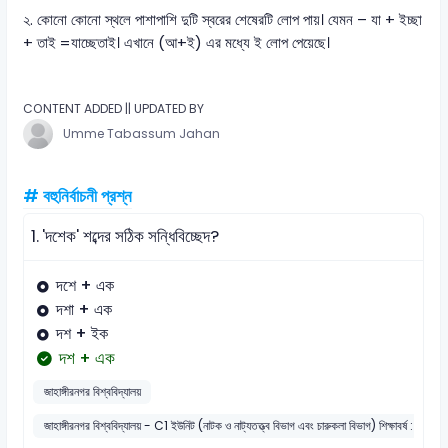
২. কোনো কোনো স্থলে পাশাপাশি দুটি স্বরের শেষেরটি লোপ পায়। যেমন – যা + ইচ্ছা
+ তাই =যাচ্ছেতাই। এখানে (আ+ই) এর মধ্যে ই লোপ পেয়েছে।
CONTENT ADDED || UPDATED BY
Umme Tabassum Jahan
# বহুনির্বাচনী প্রশ্ন
1.
'দশেক' শব্দের সঠিক সন্ধিবিচ্ছেদ?
দশে + এক
দশা + এক
দশ + ইক
দশ + এক
জাহাঙ্গীরনগর বিশ্ববিদ্যালয়
জাহাঙ্গীরনগর বিশ্ববিদ্যালয় - C1 ইউনিট (নাটক ও নাট্যতত্ত্ব বিভাগ এবং চারুকলা বিভাগ) শিক্ষাবর্ষ : ২০২