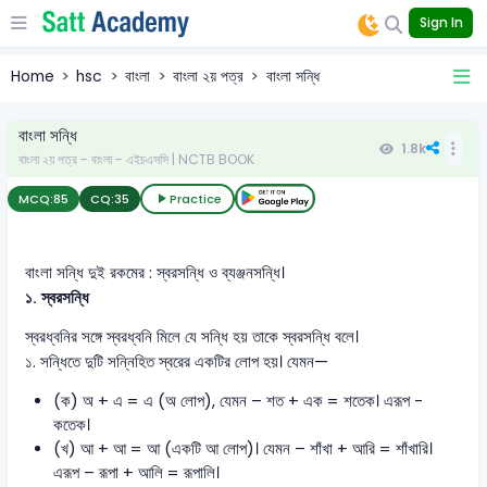
Sign In
Home
hsc
বাংলা
বাংলা ২য় পত্র
বাংলা সন্ধি
বাংলা সন্ধি
1.8k
বাংলা ২য় পত্র - বাংলা - এইচএসসি | NCTB BOOK
MCQ:
85
CQ:
35
Practice
বাংলা সন্ধি দুই রকমের : স্বরসন্ধি ও ব্যঞ্জনসন্ধি।
১. স্বরসন্ধি
স্বরধ্বনির সঙ্গে স্বরধ্বনি মিলে যে সন্ধি হয় তাকে স্বরসন্ধি বলে।
১. সন্ধিতে দুটি সন্নিহিত স্বরের একটির লোপ হয়। যেমন—
(ক) অ + এ = এ (অ লোপ), যেমন – শত + এক = শতেক। এরূপ -
কতেক।
(খ) আ + আ = আ (একটি আ লোপ)। যেমন – শাঁখা + আরি = শাঁখারি।
এরূপ – রূপা + আলি = রূপালি।