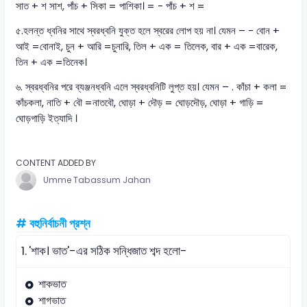
সাত + শ সাশ, পাঁচ + সিকা = পাশিকা। = - পাঁচ + শ =
৫.হলন্ত ধ্বনির সাথে স্বরধ্বনি যুক্ত হলে স্বরের লোপ হয় না। যেমন – - বোন +
আই =বোনাই, চুন + আরি =চুনারি, তিল + এক = তিলেক, বার + এক =বারেক,
তিন + এক =তিনেক।
৬. স্বরধ্বনির পরে ব্যঞ্জনধ্বনি এলে স্বরধ্বনিটি লুপ্ত হয়। যেমন – . কাঁচা + কলা =
কাঁচকলা, নাতি + বৌ =নাতবৌ, ঘোড়া + দৌড় = ঘোড়দৌড়, ঘোড়া + গাড়ি =
ঘোড়গাড়ি ইত্যাদি ।
CONTENT ADDED BY
Umme Tabassum Jahan
# বহুনির্বাচনী প্রশ্ন
1.
'শাক। ভাত'-এর সঠিক সন্ধিজাত শব্দ হলো-
শাকভাত
শাগভাত