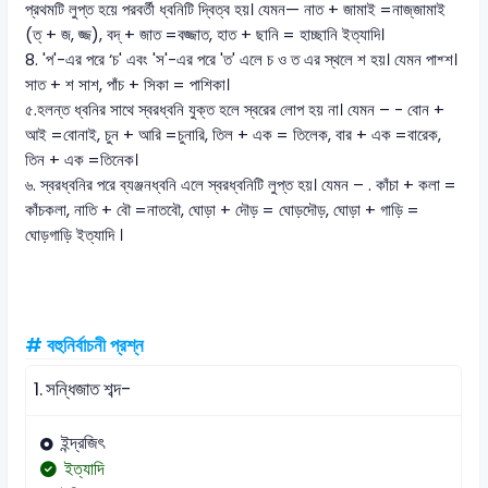
প্রথমটি লুপ্ত হয়ে পরবর্তী ধ্বনিটি দ্বিত্ব হয়। যেমন— নাত + জামাই =নাজ্‌জামাই
(ত্ + জ, জ্জ), বদ্ + জাত =বজ্জাত, হাত + ছানি = হাচ্ছানি ইত্যাদি।
8. 'প'-এর পরে ‘চ' এবং 'স'-এর পরে 'ত' এলে চ ও ত এর স্থলে শ হয়। যেমন পাশ্শ।
সাত + শ সাশ, পাঁচ + সিকা = পাশিকা।
৫.হলন্ত ধ্বনির সাথে স্বরধ্বনি যুক্ত হলে স্বরের লোপ হয় না। যেমন – - বোন +
আই =বোনাই, চুন + আরি =চুনারি, তিল + এক = তিলেক, বার + এক =বারেক,
তিন + এক =তিনেক।
৬. স্বরধ্বনির পরে ব্যঞ্জনধ্বনি এলে স্বরধ্বনিটি লুপ্ত হয়। যেমন – . কাঁচা + কলা =
কাঁচকলা, নাতি + বৌ =নাতবৌ, ঘোড়া + দৌড় = ঘোড়দৌড়, ঘোড়া + গাড়ি =
ঘোড়গাড়ি ইত্যাদি ।
# বহুনির্বাচনী প্রশ্ন
1.
সন্ধিজাত শব্দ-
ইন্দ্রজিৎ
ইত্যাদি