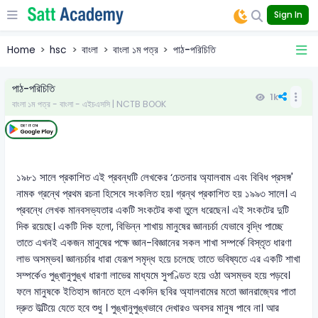
Sign In
Home
hsc
বাংলা
বাংলা ১ম পত্র
পাঠ-পরিচিতি
পাঠ-পরিচিতি
1k
বাংলা ১ম পত্র - বাংলা - এইচএসসি | NCTB BOOK
১৯৮১ সালে প্রকাশিত এই প্রবন্ধটি লেখকের ‘চেতনার অ্যালবাম এবং বিবিধ প্রসঙ্গ'
নামক গ্রন্থে প্রথম রচনা হিসেবে সংকলিত হয়। গ্রন্থ প্রকাশিত হয় ১৯৯৩ সালে। এ
প্রবন্ধে লেখক মানবসভ্যতার একটি সংকটের কথা তুলে ধরেছেন। এই সংকটের দুটি
দিক রয়েছে। একটি দিক হলো, বিভিন্ন শাখায় মানুষের জ্ঞানচর্চা যেভাবে বৃদ্ধি পাচ্ছে
তাতে এখনই একজন মানুষের পক্ষে জ্ঞান-বিজ্ঞানের সকল শাখা সম্পর্কে বিস্তৃত ধারণা
লাভ অসম্ভব। জ্ঞানচর্চার ধারা যেরূপ সমৃদ্ধ হয়ে চলেছে তাতে ভবিষ্যতে এর একটি শাখা
সম্পর্কেও পুঙ্খানুপুঙ্খ ধারণা লাভের মাধ্যমে সুপণ্ডিত হয়ে ওঠা অসম্ভব হয়ে পড়বে।
ফলে মানুষকে ইতিহাস জানতে হলে একদিন ছবির অ্যালবামের মতো জ্ঞানরাজ্যের পাতা
দ্রুত উল্টিয়ে যেতে হবে শুধু । পুঙ্খানুপুঙ্খভাবে দেখারও অবসর মানুষ পাবে না। আর