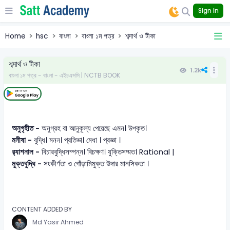
Sign In
Home
hsc
বাংলা
বাংলা ১ম পত্র
শব্দার্থ ও টীকা
শব্দার্থ ও টীকা
1.2k
বাংলা ১ম পত্র - বাংলা - এইচএসসি | NCTB BOOK
অনুগৃহীত -
অনুগ্রহ বা আনুকূল্য পেয়েছে এমন। উপকৃত।
মনীষা -
বুদ্ধি। মনন। প্রতিভা। মেধা । প্রজ্ঞা ।
র‍্যাশনাল -
বিচারবুদ্ধিসম্পন্ন। বিচক্ষণ। যুক্তিসম্মত। Rational |
মুক্তবুদ্ধি -
সংকীর্ণতা ও গোঁড়ামিমুক্ত উদার মানসিকতা ।
CONTENT ADDED BY
Md Yasir Ahmed