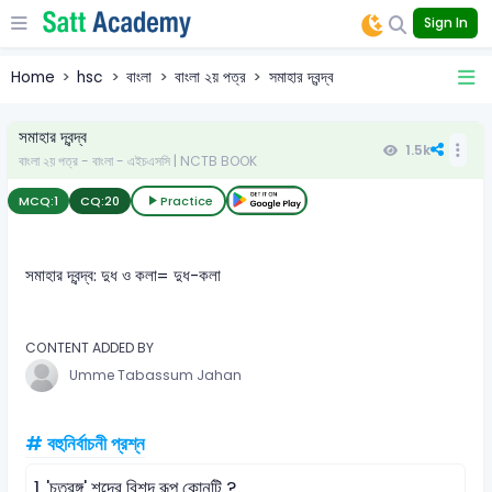
Sign In
Home
hsc
বাংলা
বাংলা ২য় পত্র
সমাহার দ্বন্দ্ব
সমাহার দ্বন্দ্ব
1.5k
বাংলা ২য় পত্র - বাংলা - এইচএসসি | NCTB BOOK
MCQ:
1
CQ:
20
Practice
সমাহার দ্বন্দ্ব: দুধ ও কলা= দুধ-কলা
CONTENT ADDED BY
Umme Tabassum Jahan
# বহুনির্বাচনী প্রশ্ন
1.
'চতুরঙ্গ' শব্দের বিশদ রূপ কোনটি ?