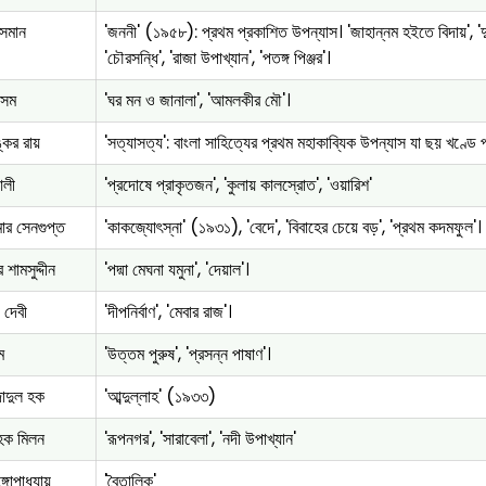
সমান
'জননী' (১৯৫৮): প্রথম প্রকাশিত উপন্যাস। 'জাহান্নম হইতে বিদায়', 'দুই
'চৌরসন্ধি', 'রাজা উপাখ্যান', 'পতঙ্গ পিঞ্জর'।
সেম
'ঘর মন ও জানালা', 'আমলকীর মৌ'।
্কর রায়
'সত্যাসত্য': বাংলা সাহিত্যের প্রথম মহাকাব্যিক উপন্যাস যা ছয় খণ্ডে 
লী
'প্রদোষে প্রাকৃতজন', 'কুলায় কালস্রোত', 'ওয়ারিশ'
ুমার সেনগুপ্ত
'কাকজ্যোৎস্না' (১৯৩১), 'বেদে', 'বিবাহের চেয়ে বড়', 'প্রথম কদমফুল'।
শামসুদ্দীন
'পদ্মা মেঘনা যমুনা', 'দেয়াল'।
ী দেবী
'দীপনির্বাণ', 'মেবার রাজ'।
ম
'উত্তম পুরুষ', 'প্রসন্ন পাষাণ'।
াদুল হক
'আব্দুল্লাহ' (১৯৩৩)
হক মিলন
'রূপনগর', 'সারাবেলা', 'নদী উপাখ্যান'
্গোপাধ্যায়
'বৈতালিক'