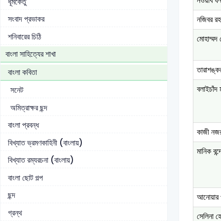
নওয়াব ফয়
ধূমকেতু
সংবাদ প্রভাকর
নজিবর রহ
শনিবারের চিঠি
মোহাম্মদ
বাংলা সাহিত্যের শাখা
তারাশঙ্কর
বাংলা কবিতা
বলাইচাঁদ 
সনেট
অমিত্রাক্ষর ছন্দ
বাংলা প্রবন্ধ
কাজী নজ
বিখ্যাত ভ্রমণকাহিনী (বাংলায়)
মানিক বন্দ
বিখ্যাত রম্যরচনা (বাংলায়)
বাংলা ছোট গল্প
ছন্দ
আনোয়ার 
গ্রন্থ
সেলিনা হ