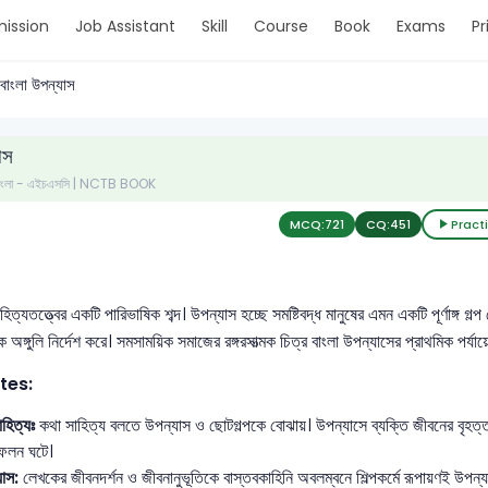
ission
Job Assistant
Skill
Course
Book
Exams
Pr
বাংলা উপন্যাস
াস
- বাংলা - এইচএসসি | NCTB BOOK
MCQ:
721
CQ:
451
Pract
িত্যতত্ত্বের একটি পারিভাষিক শব্দ। উপন্যাস হচ্ছে সমষ্টিবদ্ধ মানুষের এমন একটি পূর্ণাঙ্গ গ
 অঙ্গুলি নির্দেশ করে। সমসাময়িক সমাজের রঙ্গরসাত্মক চিত্র বাংলা উপন্যাসের প্রাথমিক পর্যা
tes:
হিত্যঃ
কথা সাহিত্য বলতে উপন্যাস ও ছোটগল্পকে বোঝায়। উপন্যাসে ব্যক্তি জীবনের বৃহত্
িফলন ঘটে।
াস:
লেখকের জীবনদর্শন ও জীবনানুভূতিকে বাস্তবকাহিনি অবলম্বনে শিল্পকর্মে রূপায়ণই উপন্