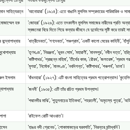
জুন্নেসা চৌধুরী
নওয়াব ফয়জুন্নেসা চৌধুরী
মান সাহিত্যরত্ন
'আনোয়ারা' (১৯১৪): এতে বাঙালি মুসলিম সম্প্রদায়ের পারিবারিক ও সাম
 মোজাম্মেল হক
'জোহরা' (১৯২৬): এতে তৎকালীন মুসলিম সমাজের নারীদের প্রতি অন্যা
স্বজনেরা বিয়ে দিতে গিয়ে কন্যার জীবনে যে দুর্ভোগের সৃষ্টি করে তারই স
 বন্দ্যোপাধ্যায়
'ধাত্রীদেবতা', 'গণদেবতা', 'পঞ্চগ্রাম', 'একটি কালো মেয়ের কাহিনী', 'হাঁসুল
মুখোপাধ্যায়
'তৃণখণ্ড', 'নিরঞ্জনা', 'ভুবন সোম', 'মহারাণী', 'মানসপুর', 'নবীন দত্ত', 'হরিশ্চন্দ
'কষ্টিপাথর', 'প্রচ্ছন্ন মহিমা', 'তীর্থের কাক, 'রৌরব', 'জলতরঙ্গ', 'প্রথম গরল'
'মৃগয়া', 'নির্মোক', 'মানদণ্ড', 'নবদিগন্ত', 'কষ্টিপাথর', 'পঞ্চপর্ব', 'ডানা'।
রুল ইসলাম
'বাঁধনহারা' (১৯২৭): এটি বাংলা সাহিত্যের প্রথম পত্রোপন্যাস। 'কুহেলিকা', 
্যোপাধ্যায়
'জননী' (১৯৩৫): এটি তাঁর রচিত প্রথম উপন্যাস।
'পদ্মানদীর মাঝি', 'পুতুলনাচের ইতিকথা', 'শহরতলী', 'অমৃতস্য পুত্রা', 'অহি
পাশা
'রাইফেল রোটি আওরাত'।
োসেন
'হাঙর নদী গ্রেনেড', 'পোকামাকড়ের ঘরবসতি', 'নিরন্তর ঘন্টাধ্বনি'।