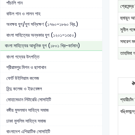
পাঁচালি গান
প্রেমেন্দ্র
বাউল গান ও লালন শাহ
হুমায়ূন 
অবক্ষয় যুগ/যুগ সন্ধিক্ষণ (১৭৬০-১৮৬০ খ্রি.)
সুনীল গঙ্
বাংলা সাহিত্যের অন্ধকার যুগ (১২০১-১৩৫০)
সমরেশ মজ
বাংলা সাহিত্যের আধুনিক যুগ (১৮০১ খ্রি-বর্তমান)
তাহমিমা 
বাংলা গদ্যের উৎপত্তি
শ্রীরামপুর মিশন ও ছাপাখান
ফোর্ট উইলিয়াম কলেজ
ঔ
হিন্দু কলেজ ও ইয়ংবেঙ্গল
মোহামেডান লিটারেরি সোসাইটি
প্যারীচাঁদ
বঙ্গীয় মুসলমান সাহিত্য সমাজ
বঙ্কিমচন্দ
ঢাকা মুসলিম সাহিত্য সমাজ
বাংলাদেশ এশিয়াটিক সোসাইটি