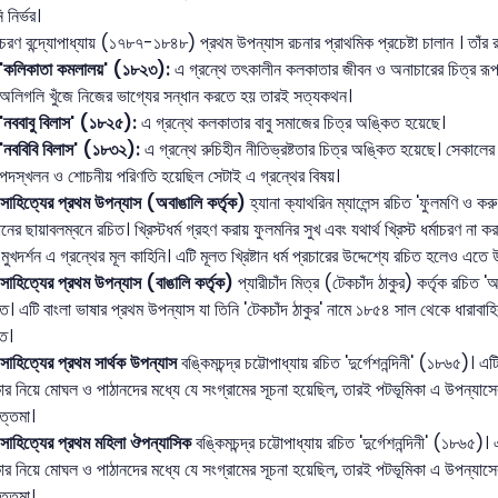
 নির্ভর।
চরণ বন্দ্যোপাধ্যায় (১৭৮৭-১৮৪৮) প্রথম উপন্যাস রচনার প্রাথমিক প্রচেষ্টা চালান । তাঁর
'কলিকাতা কমলালয়' (১৮২৩):
এ গ্রন্থে তৎকালীন কলকাতার জীবন ও অনাচারের চিত্র রূপ
অলিগলি খুঁজে নিজের ভাগ্যের সন্ধান করতে হয় তারই সত্যকথন।
'নববাবু বিলাস' (১৮২৫):
এ গ্রন্থে কলকাতার বাবু সমাজের চিত্র অঙ্কিত হয়েছে।
'নববিবি বিলাস' (১৮৩২):
এ গ্রন্থে রুচিহীন নীতিভ্রষ্টতার চিত্র অঙ্কিত হয়েছে। সেকালে
পদস্খলন ও শোচনীয় পরিণতি হয়েছিল সেটাই এ গ্রন্থের বিষয়।
 সাহিত্যের প্রথম উপন্যাস (অবাঙালি কর্তৃক)
হ্যানা ক্যাথরিন ম্যালেন্স রচিত 'ফুলমণ
নের ছায়াবলম্বনে রচিত। খ্রিস্টধর্ম গ্রহণ করায় ফুলমনির সুখ এবং যথার্থ খ্রিস্ট ধর্মাচরণ না
 মুখদর্শন এ গ্রন্থের মূল কাহিনি। এটি মূলত খ্রিষ্টান ধর্ম প্রচারের উদ্দেশ্যে রচিত হলেও এতে
 সাহিত্যের প্রথম উপন্যাস (বাঙালি কর্তৃক)
প্যারীচাঁদ মিত্র (টেকচাঁদ ঠাকুর) কর্তৃক র
ত। এটি বাংলা ভাষার প্রথম উপন্যাস যা তিনি 'টেকচাঁদ ঠাকুর' নামে ১৮৫৪ সাল থেকে ধারাবা
িত।
 সাহিত্যের প্রথম সার্থক উপন্যাস
বঙ্কিমচন্দ্র চট্টোপাধ্যায় রচিত 'দুর্গেশনন্দিনী' (১৮৬৫)। 
র নিয়ে মোঘল ও পাঠানদের মধ্যে যে সংগ্রামের সূচনা হয়েছিল, তারই পটভূমিকা এ উপন্যাসের উপ
ত্তমা।
 সাহিত্যের প্রথম মহিলা ঔপন্যাসিক
বঙ্কিমচন্দ্র চট্টোপাধ্যায় রচিত 'দুর্গেশনন্দিনী' (১৮৬৫)
র নিয়ে মোঘল ও পাঠানদের মধ্যে যে সংগ্রামের সূচনা হয়েছিল, তারই পটভূমিকা এ উপন্যাসের উপ
ত্তমা।