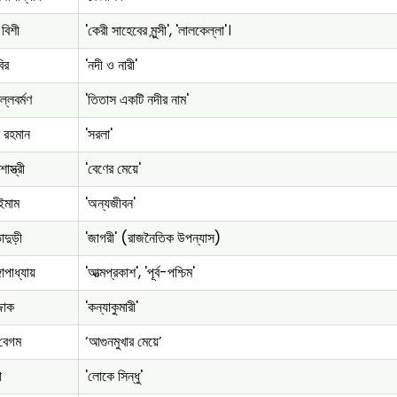
 বিশী
'কেরী সাহেবের মুন্সী', 'লালকেল্লা'।
বির
'নদী ও নারী'
্লবর্মণ
'তিতাস একটি নদীর নাম'
র রহমান
'সরলা'
াস্ত্রী
'বেণের মেয়ে'
 ইমাম
'অন্যজীবন'
াদুড়ী
'জাগরী' (রাজনৈতিক উপন্যাস)
গোপাধ্যায়
'আত্মপ্রকাশ', 'পূর্ব-পশ্চিম'
্জাক
'কন্যাকুমারী'
 বেগম
‘আগুনমুখার মেয়ে’
া
'লোকে সিন্ধু'