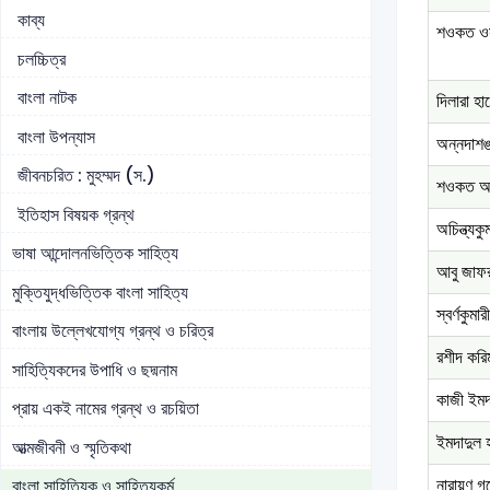
কাব্য
শওকত ও
চলচ্চিত্র
বাংলা নাটক
দিলারা হা
বাংলা উপন্যাস
অন্নদাশঙ
জীবনচরিত : মুহম্মদ (স.)
শওকত আ
ইতিহাস বিষয়ক গ্রন্থ
অচিন্ত্যক
ভাষা আন্দোলনভিত্তিক সাহিত্য
আবু জাফর 
মুক্তিযুদ্ধভিত্তিক বাংলা সাহিত্য
স্বর্ণকুমার
বাংলায় উল্লেখযোগ্য গ্রন্থ ও চরিত্র
রশীদ করি
সাহিত্যিকদের উপাধি ও ছদ্মনাম
কাজী ইমদ
প্রায় একই নামের গ্রন্থ ও রচয়িতা
ইমদাদুল 
আত্মজীবনী ও স্মৃতিকথা
নারায়ণ গঙ
বাংলা সাহিত্যিক ও সাহিত্যকর্ম