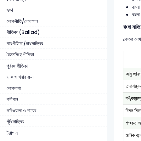
বাংলা
ছড়া
বাংলা
লোকগীতি/লোকগান
বাংলা সাহি
গীতিকা (Ballad)
কোনো লেখার
নাথগীতিকা/নাথসাহিত্য
মৈমনসিংহ গীতিকা
পূর্ববঙ্গ গীতিকা
আবু জাফর 
ডাক ও খনার বচন
তারাশঙ্কর
লোককথা
বঙ্কিমচন্দ
কবিগান
কবিওয়ালা ও শায়ের
বিমল মিত্
পুঁথিসাহিত্য
শওকত আ
টপ্পাগান
মানিক বন্দ