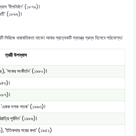
্যাস 'দীপনির্বাণ' (১৮৭৬)।
বর্তী' (১৮৬৯)।
 সিরিজে ধারাবাহিকতা থাকে। আবার প্রত্যেকটি স্বতন্ত্র গ্রন্থ হিসেবে পাঠযোগ্য।
ত্রয়ী উপন্যাস
৭৪), 'সংকর সংকীর্তন' (১৯৮০)।
১৯৪৩)।
১৮৮৭)।
২), 'একক দশক শতক' (১৯৬৩)।
রাত্রি পূর্বদিন' (১৯৮৬)।
৬), 'ইতিকথার পরের কথা' (১৯৫২)