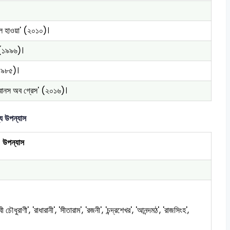
াল হাওয়া' (২০১০)।
 (১৯৯৬)।
(১৯৮৫)।
 বোনস অব গ্রেস' (২০১৬)।
্য উপন্যাস
উপন্যাস
েবী চৌধুরাণী', 'রাধারানী', 'সীতারাম', 'রজনী', 'চন্দ্রশেখর', 'আনন্দমঠ', 'রাজসিংহ',