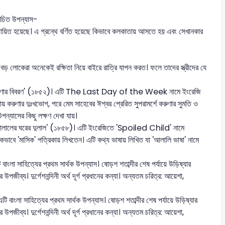
 রচিত উপন্যাস-
ায়িত হয়েছে। এ গ্রন্থে বর্ণিত হয়েছে কিভাবে কলকাতায় আসতে হয় এবং সেখানকার
র বড় লোকেরা অনেকেই রক্ষিতা নিয়ে বাইরে রাত্রি যাপন করত। ফলে তাদের স্ত্রীদের যে
ি ও করুণার বিবরণ' (১৮৫২)। এটি The Last Day of the Week নামে ইংরেজি
 করায় করুণার দুঃখভোগ, পরে মেম সাহেবের ঈশ্বর প্রেরিত সুপরামর্শে করুণার সুমতি ও
 উপন্যাসের কিছু লক্ষণ দেখা যায়।
চিত 'আলালের ঘরের দুলাল' (১৮৫৮)। এটি ইংরেজিতে 'Spoiled Child' নামে
হিকভাবে 'মাসিক' পত্রিকায় লিখতেন। এটি কথ্য ভাষায় লিখিত যা 'আলালি ভাষা' নামে
এটি বাংলা সাহিত্যের প্রথম সার্থক উপন্যাস। ষোড়শ শতাব্দীর শেষ পর্যায়ে উড়িষ্যার
জীব্য। দুর্গেশনন্দিনী অর্থ দূর্গ প্রধানের কন্যা। অন্যতম চরিত্র: আয়েশা,
। এটি বাংলা সাহিত্যের প্রথম সার্থক উপন্যাস। ষোড়শ শতাব্দীর শেষ পর্যায়ে উড়িষ্যার
জীব্য। দুর্গেশনন্দিনী অর্থ দূর্গ প্রধানের কন্যা। অন্যতম চরিত্র: আয়েশা,