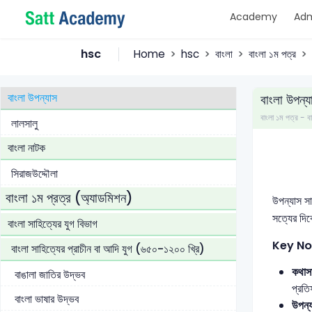
Academy
Adm
এই পৃথিবীতে এক স্থান আছে
রক্তে আমার অনাদি অস্থি
hsc
Home
hsc
বাংলা
বাংলা ১ম পত্র
বঙ্গভাষা
বাংলা উপন্যাস
বাংলা উপন্য
বাংলা ১ম পত্র 
লালসালু
বাংলা নাটক
সিরাজউদ্দৌলা
বাংলা ১ম প্রত্র (অ্যাডমিশন)
উপন্যাস সাহ
সত্যের দিকে
বাংলা সাহিত্যের যুগ বিভাগ
Key No
বাংলা সাহিত্যের প্রাচীন বা আদি যুগ (৬৫০-১২০০ খ্রি)
কথাসা
বাঙালা জাতির উদ্ভব
প্রত
বাংলা ভাষার উদ্ভব
উপন্য