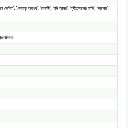
 সৈনিক', 'নেকড়ে অরণ্য', 'জলাঙ্গী', 'বনি আদম', 'ক্রীতদাসের হাসি', 'সমাগম',
প্রকাশিত।