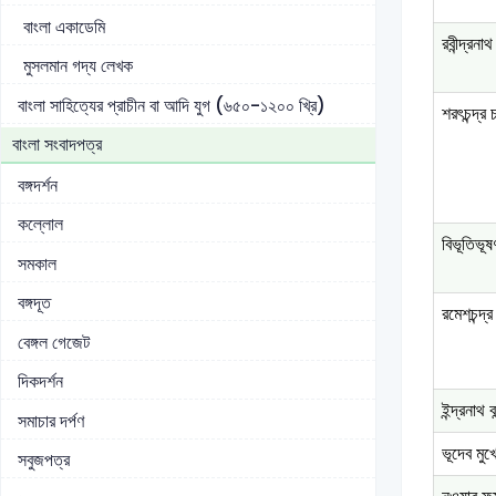
বাংলা একাডেমি
রবীন্দ্রনাথ
মুসলমান গদ্য লেখক
বাংলা সাহিত্যের প্রাচীন বা আদি যুগ (৬৫০-১২০০ খ্রি)
শরৎচন্দ্র 
বাংলা সংবাদপত্র
বঙ্গদর্শন
কল্লোল
বিভূতিভূষণ
সমকাল
বঙ্গদূত
রমেশচন্দ্
বেঙ্গল গেজেট
দিকদর্শন
ইন্দ্রনাথ ব
সমাচার দর্পণ
ভূদেব মুখ
সবুজপত্র