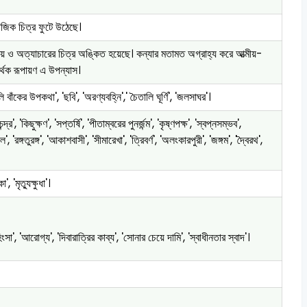
াজিক চিত্র ফুটে উঠেছে।
য় ও অত্যাচারের চিত্র অঙ্কিত হয়েছে। কন্যার মতামত অগ্রাহ্য করে আত্মীয়-
ার্থক রূপায়ণ এ উপন্যাস।
ি বাঁকের উপকথা', 'ছবি', 'অরণ্যবহ্নি',' চৈতালি ঘূর্ণি', 'জলসাঘর'।
্র', 'কিছুক্ষণ', 'সপ্তর্ষি', 'পীতাম্বরের পুনর্জন্ম', 'কৃষ্ণপক্ষ', 'স্বপ্নসম্ভব',
, 'রঙ্গতুরঙ্গ', 'আকাশবাসী', 'সীমারেখা', 'ত্রিবর্ণ', 'অলংকারপুরী', 'জঙ্গম', 'দ্বৈরথ',
'মৃত্যুক্ষুধা'।
ংসা', 'আরোগ্য', 'দিবারাত্রির কাব্য', 'সোনার চেয়ে দামি', 'স্বাধীনতার স্বাদ'।