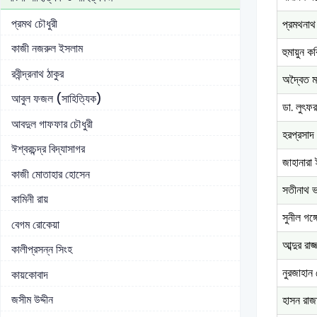
প্রমথ চৌধুরী
প্রমথনাথ
কাজী নজরুল ইসলাম
হুমায়ুন ক
রবীন্দ্রনাথ ঠাকুর
অদ্বৈত মল
আবুল ফজল (সাহিত্যিক)
ডা. লুৎফ
আবদুল গাফফার চৌধুরী
হরপ্রসাদ শ
ঈশ্বরচন্দ্র বিদ্যাসাগর
জাহানারা
কাজী মোতাহার হোসেন
সতীনাথ ভ
কামিনী রায়
সুনীল গঙ্
বেগম রোকেয়া
আব্দুর রাজ
কালীপ্রসন্ন সিংহ
নুরজাহান
কায়কোবাদ
জসীম উদ্দীন
হাসন রাজ