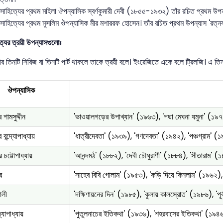
 সাহিত্যের প্রথম মহিলা ঔপন্যাসিক স্বর্ণকুমারী দেবী (১৮৫৫-১৯৩২) তাঁর রচিত প্রথম উপন
 সাহিত্যের প্রথম মুসলিম ঔপন্যাসিক মীর মশাররফ হোসেন। তাঁর রচিত প্রথম উপন্যাস 'রত্ন
ত্যের ত্রয়ী উপন্যাসগুলোঃ
 তিনটি সিরিজ বা তিনটি পার্ট থাকলে তাকে ত্রয়ী বলে। ইংরেজিতে একে বলে ট্রিলজি। এ তিনটি
ঔপন্যাসিক
শামসুদ্দীন
'ভাওয়ালগড়ের উপাখ্যান' (১৯৬৩), 'পদ্মা মেঘনা যমুনা' (১৯
 বন্দ্যোপাধ্যায়
'ধাত্রীদেবতা' (১৯৩৯), 'গণদেবতা' (১৯৪২), 'পঞ্চগ্রাম' (
্র চট্টোপাধ্যায়
'আনন্দমঠ' (১৮৮২), 'দেবী চৌধুরাণী' (১৮৮৪), 'সীতারাম' (
র
'সাহেব বিবি গোলাম' (১৯৫৩), 'কড়ি দিয়ে কিনলাম' (১৯৬
লী
'দক্ষিণায়নের দিন' (১৯৮৫), 'কুলায় কালস্রোত' (১৯৮৬), 'পূর্ব
্যোপাধ্যায়
'পুতুলনাচের ইতিকথা' (১৯৩৬), 'শহরবাসের ইতিকথা' (১৯৪