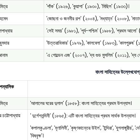
 মিত্র
'পাঁক' (১৯২৬), 'কুয়াশা' (১৯৩০), 'মিছিল' (১৯৩৩)।
আহমেদ
'জোছনা ও জননীর গল্প' (২০০৪), 'মধ্যাহ্ন' (২০০৮), 'মাত
গোপাধ্যায়
'সেই সময়' (১৯৮১), 'পূর্ব-পশ্চিম' (১৯৮৮), 'প্রথম আলো'
ুমদার
'উত্তরাধিকার' (১৯৭৯), 'কালবেলা' (১৯৮৩), 'কালপুরুষ' 
আনাম
'এ গোল্ডেন এজ' (২০০৭), 'দ্য গুড মুসলিম' (২০১১), 'দ্য
বাংলা সাহিত্যের উল্লেখযোগ
পন্যাসিক
 মিত্র
'আলালের ঘরের দুলাল' (১৮৫৮): বাংলা সাহিত্যের প্রথম উপন্যাস।
্র চট্টোপাধ্যায়
' দুর্গেশনন্দিনী' (১৮৬৫): এটি বাংলা সাহিত্যের প্রথম সার্থক উপন্যাস।
'কপালকুণ্ডলা', 'মৃণালিনী', 'কৃষ্ণকান্তের উইল', 'ইন্দিরা', 'যুগলাঙ্গুরীয়', 'দ
'বিষবৃক্ষ'।