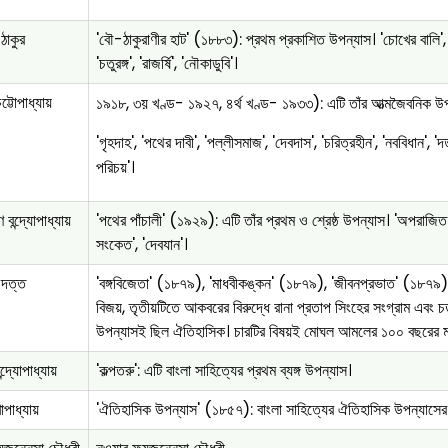
 ঠাকুর
'বৌ-ঠাকুরাণীর হাট' (১৮৮৩): প্রথম প্রকাশিত উপন্যাস। 'চোখের বালি', 'গ
'চতুরঙ্গ', 'রাজর্ষি', 'নৌকাডুবি'।
চট্টোপাধ্যায়
১৯১৮, ৩য় খণ্ড- ১৯২৭, ৪র্থ খণ্ড- ১৯৩৩): এটি তাঁর আত্মজৈবনিক উপ
'গৃহদাহ', 'পথের দাবী', 'পল্লীসমাজ', 'দেবদাস', 'চরিত্রহীন', 'নববিধান', '
পরিচয়'।
 বন্দ্যোপাধ্যায়
'পথের পাঁচালী' (১৯২৯): এটি তাঁর প্রথম ও শ্রেষ্ঠ উপন্যাস। 'অপরাজিত', 'আ
সংকেত', 'দেবযান'।
র দত্ত
'বঙ্গবিজেতা' (১৮৭৯), 'মাধবীকঙ্কন' (১৮৭৯), 'জীবনপ্রভাত' (১৮৭৯), 
বিজয়, তৃতীয়টিতে আকবরের বিরুদ্ধে রানা প্রতাপ সিংহের সংগ্রাম এবং চতুর
উপন্যাসই ছিল ঐতিহাসিক। চারটির বিষয়ই মোঘল আমলের ১০০ বছরের মধ্
ন্দ্যোপাধ্যায়
'কল্পতরু': এটি বাংলা সাহিত্যের প্রথম ব্যঙ্গ উপন্যাস।
োপাধ্যায়
'ঐতিহাসিক উপন্যাস' (১৮৫৭): বাংলা সাহিত্যের ঐতিহাসিক উপন্যাসের দ