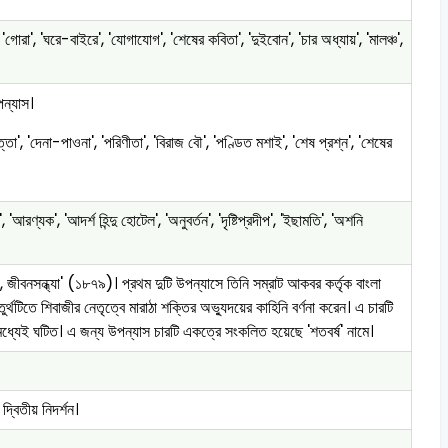
োরা', 'ঘরে-বাইরে', 'যোগাযোগ', 'শেষের কবিতা', 'দুইবোন', 'চার অধ্যায়', 'মালঞ্চ',
ন্যাস।
দত্তা', 'দেনা-পাওনা', 'পরিণীতা', 'বিরাজ বৌ', 'পণ্ডিত মশাই', 'শেষ প্রশ্ন', 'শেষের
রণ্যক', 'আদর্শ হিন্দু হোটেল', 'অনুবর্তন', 'দৃষ্টিপ্রদীপ', 'ইছামতি', 'অশনি
জীবনসন্ধ্যা' (১৮৭৯)। প্রথম দুটি উপন্যাসে তিনি সম্রাট আকবর কর্তৃক বাংলা
্থটিতে শিবাজীর নেতৃত্বে মারাঠা শক্তির অভ্যুদয়ের কাহিনি বর্ণনা করেন। এ চারটি
যেই ঘটিত। এ জন্য উপন্যাস চারটি একত্রে সংকলিত হয়েছে 'শতবর্ষ' নামে।
্বিতীয় নিদর্শন।