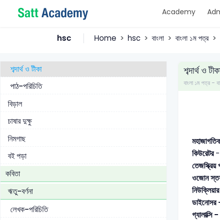
Academy
Adm
পাঠ-পরিচিতি
মহাজাগতিক কিউরেটর
hsc
Home
hsc
বাংলা
বাংলা ১ম পত্র
লেখক-পরিচিতি
শব্দার্থ ও টীকা
শব্দার্থ ও টীক
বাংলা ১ম পত্র 
পাঠ-পরিচিতি
বিড়াল
চাষার দুক্ষু
নিমগাছ
মহাজাগতি
কিউরেটর
-
বই পড়া
তেজস্ক্রিয়
কবিতা
ওজোন স্ত
নিউক্লিয়া
ঋতু-বৰ্ণনা
ডাইনোসর
লেখক-পরিচিতি
গ্যালাক্সি 