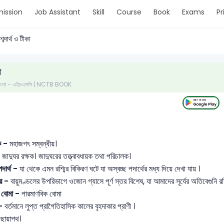
ission
Job Assistant
Skill
Course
Book
Exams
Pr
শব্দার্থ ও টীকা
া
- বাংলা - এইচএসসি | NCTB BOOK
ক -
মহাজগৎ সম্বন্ধীয়।
 জাদুঘর রক্ষক। জাদুঘরের তত্ত্বাবধায়ক তথা পরিচালক।
 পদার্থ -
যা থেকে এমন রশ্মির বিকিরণ ঘটে যা অস্বচ্ছ পদার্থের মধ্য দিয়ে দেখা যায় ।
র -
বায়ুমণ্ডলের উপরিভাগে ওজোন গ্যাসে পূর্ণ স্তর বিশেষ, যা আমাদের সূর্যের অতিবেগুনি রশ
র বোমা -
পারমাণবিক বোমা
 -
বর্তমানে লুপ্ত প্রাগৈতিহাসিক কালের বৃহদাকার প্রাণী ।
-
ছায়াপথ।