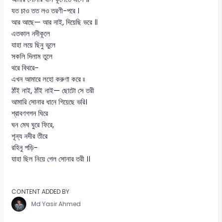
যত চাও তত লও তরণী-পরে ।
আর আছে— আর নাই, দিয়েছি ভরে ॥
এতকাল নদীকূলে
যাহা লয়ে ছিনু ভুলে
সকলি দিলাম তুলে
থরে বিথরে-
এখন আমারে লহো করুণা করে ৷৷
ঠাঁই নাই, ঠাঁই নাই— ছোটো সে তরী
আমারি সোনার ধানে গিয়েছে ভরি।
শ্রাবণগগন ঘিরে
ঘন মেঘ ঘুরে ফিরে,
শূন্য নদীর তীরে
রহিনু পড়ি-
যাহা ছিল নিয়ে গেল সোনার তরী ।।
CONTENT ADDED BY
Md Yasir Ahmed