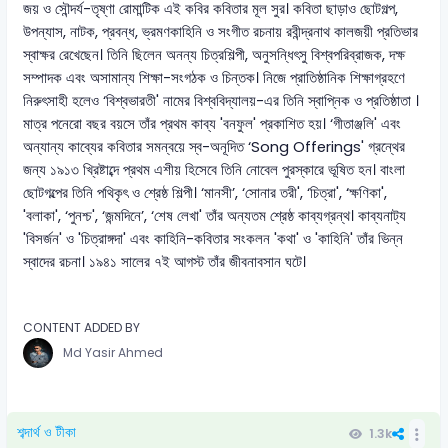
জয় ও সৌন্দর্য-তৃষ্ণা রোমান্টিক এই কবির কবিতার মূল সুর। কবিতা ছাড়াও ছোটগল্প,
উপন্যাস, নাটক, প্রবন্ধ, ভ্রমণকাহিনি ও সংগীত রচনায় রবীন্দ্রনাথ কালজয়ী প্রতিভার
স্বাক্ষর রেখেছেন। তিনি ছিলেন অনন্য চিত্রশিল্পী, অনুসন্ধিৎসু বিশ্বপরিব্রাজক, দক্ষ
সম্পাদক এবং অসামান্য শিক্ষা-সংগঠক ও চিন্তক। নিজে প্রাতিষ্ঠানিক শিক্ষাগ্রহণে
নিরুৎসাহী হলেও ‘বিশ্বভারতী' নামের বিশ্ববিদ্যালয়-এর তিনি স্বাপ্নিক ও প্রতিষ্ঠাতা ।
মাত্র পনেরো বছর বয়সে তাঁর প্রথম কাব্য 'বনফুল' প্রকাশিত হয়। ‘গীতাঞ্জলি' এবং
অন্যান্য কাব্যের কবিতার সমন্বয়ে স্ব-অনূদিত ‘Song Offerings' গ্রন্থের
জন্য ১৯১৩ খ্রিষ্টাব্দে প্রথম এশীয় হিসেবে তিনি নোবেল পুরস্কারে ভূষিত হন। বাংলা
ছোটগল্পের তিনি পথিকৃৎ ও শ্রেষ্ঠ শিল্পী। ‘মানসী’, ‘সোনার তরী', ‘চিত্রা', ‘ক্ষণিকা',
'বলাকা', ‘পুনশ্চ', ‘জন্মদিনে’, ‘শেষ লেখা' তাঁর অন্যতম শ্রেষ্ঠ কাব্যগ্রন্থ। কাব্যনাট্য
'বিসর্জন' ও 'চিত্রাঙ্গদা' এবং কাহিনি-কবিতার সংকলন 'কথা' ও 'কাহিনি' তাঁর ভিন্ন
স্বাদের রচনা। ১৯৪১ সালের ৭ই আগস্ট তাঁর জীবনাবসান ঘটে।
CONTENT ADDED BY
Md Yasir Ahmed
শব্দার্থ ও টীকা
1.3k