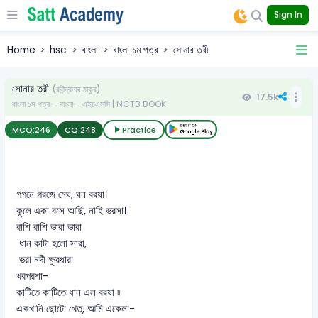
Sign In
Home
hsc
বাংলা
বাংলা ১ম পত্র
সোনার তরী
সোনার তরী
(রবীন্দ্রনাথ ঠাকুর)
17.5k
বাংলা ১ম পত্র - বাংলা - এইচএসসি | NCTB BOOK
MCQ:
246
CQ:
248
Practice
গগনে গরজে মেঘ, ঘন বরষা।
কূলে একা বসে আছি, নাহি ভরসা।
রাশি রাশি ভারা ভারা
ধান কাটা হলো সারা,
ভরা নদী ক্ষুরধারা
খরপরশা-
কাটিতে কাটিতে ধান এল বরষা ৷৷
একখানি ছোটো খেত, আমি একেলা-