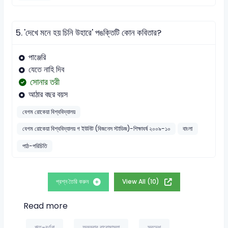
5.
'দেখে মনে হয় চিনি উহারে' পঙক্তিটি কোন কবিতার?
পাঞ্জেরি
যেতে নাহি দিব
সোনার তরী
আঠার বছর বয়স
বেগম রোকেয়া বিশ্ববিদ্যালয়
বেগম রোকেয়া বিশ্ববিদ্যালয় গ ইউনিট (বিজনেস স্টাডিজ)-শিক্ষাবর্ষ ২০০৯-১০
বাংলা
পাঠ-পরিচিতি
প্রশ্ন তৈরি করুন
View All (10)
Read more
ঋতু-বৰ্ণনা
ফুল্লরার বারোমাস্যা
স্বদেশ