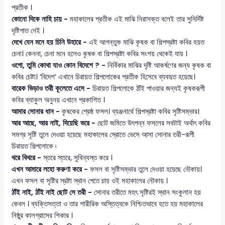
প্রতীক ।
কোনো দিকে নাহি চায় -
মহাকালের প্রতীক এই মাঝি নিরাসক্ত বলেই তার সুনির্দিষ্ট
দৃষ্টিপাত নেই ।
দেখে যেন মনে হয় চিনি উহারে -
এই আগন্তুক মাঝি কৃষক বা শিল্পস্রষ্টা কবির হয়ত
চেনা। কেননা, চেনা মনে হলেও কৃষক বা শিল্পস্রষ্টা কবির সংশয় থেকেই যায় ।
ওগো, তুমি কোথা যাও কোন বিদেশে ? -
নির্বিকার মাঝির দৃষ্টি আকর্ষণের জন্য কৃষক বা
কবির চেষ্টা। ‘বিদেশ’ এখানে চিরায়ত শিল্পলোকের প্রতীক হিসেবে ব্যবহৃত হয়েছে।
বারেক ভিড়াও তরী কূলেতে এসে -
চিরায়ত শিল্পলোকে ঠাঁই পাওয়ার জন্যই কৃষকরূপী
কবির ব্যাকুল অনুনয় এখানে প্রকাশিত ।
আমার সোনার ধান -
কৃষকের শ্রেষ্ঠ ফসল। ব্যঞ্জনার্থে শিল্পস্রষ্টা কবির সৃষ্টিসম্ভার।
আর আছে, আর নাই, দিয়েছি ভরে -
ছোট জমিতে উৎপন্ন ফসলের সবটাই অর্থাৎ কবির
সমগ্র সৃষ্টি তুলে দেওয়া হয়েছে মহাকালের স্রোতে ভেসে আসা সোনার তরী-রূপী
চিরায়ত শিল্পলোকে ৷
থরে বিথরে -
স্তরে স্তরে, সুবিন্যস্ত করে ।
এখন আমারে লহো করুণা করে -
ফসল বা সৃষ্টিসম্ভার তুলে দেওয়া হয়েছে নৌকায়।
এখন ফসল বা সৃষ্টির স্রষ্টা স্থান পেতে চায় ওই মহাকালের নৌকায় ।
ঠাঁই নাই, ঠাঁই নাই ছোট সে তরী -
সোনার তরীতে মহৎ সৃষ্টিরই স্থান সংকুলান হয়
কেবল । ব্যক্তিসত্তা ও তার শারীরিক অস্তিত্বকে নিশ্চিতভাবে হতে হয় মহাকালের
নিষ্ঠুর কালগ্রাসের শিকার ।