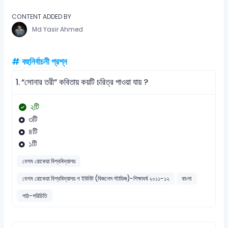
CONTENT ADDED BY
Md Yasir Ahmed
# বহুনির্বাচনী প্রশ্ন
1.
“সোনার তরী” কবিতায় কয়টি চরিত্র পাওয়া যায় ?
২টি
৩টি
৪টি
১টি
বেগম রোকেয়া বিশ্ববিদ্যালয়
বেগম রোকেয়া বিশ্ববিদ্যালয় গ ইউনিট (বিজনেস স্টাডিজ)-শিক্ষাবর্ষ ২০১১-১২
বাংলা
পাঠ-পরিচিতি