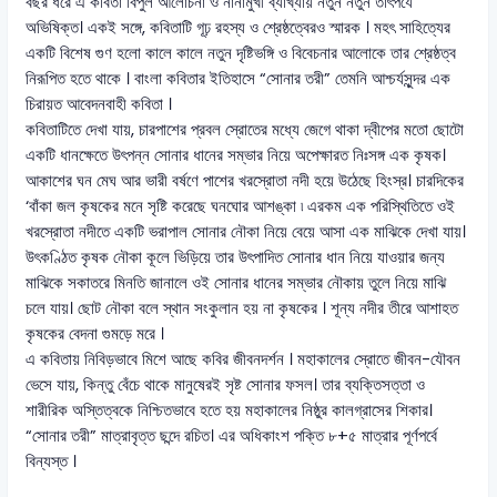
বছর ধরে এ কবিতা বিপুল আলোচনা ও নানামুখী ব্যাখ্যায় নতুন নতুন তাৎপর্যে
অভিষিক্ত। একই সঙ্গে, কবিতাটি গূঢ় রহস্য ও শ্রেষ্ঠত্বেরও স্মারক । মহৎ সাহিত্যের
একটি বিশেষ গুণ হলো কালে কালে নতুন দৃষ্টিভঙ্গি ও বিবেচনার আলোকে তার শ্রেষ্ঠত্ব
নিরূপিত হতে থাকে । বাংলা কবিতার ইতিহাসে “সোনার তরী” তেমনি আশ্চর্যসুন্দর এক
চিরায়ত আবেদনবাহী কবিতা ।
কবিতাটিতে দেখা যায়, চারপাশের প্রবল স্রোতের মধ্যে জেগে থাকা দ্বীপের মতো ছোটো
একটি ধানক্ষেতে উৎপন্ন সোনার ধানের সম্ভার নিয়ে অপেক্ষারত নিঃসঙ্গ এক কৃষক।
আকাশের ঘন মেঘ আর ভারী বর্ষণে পাশের খরস্রোতা নদী হয়ে উঠেছে হিংস্র। চারদিকের
‘বাঁকা জল কৃষকের মনে সৃষ্টি করেছে ঘনঘোর আশঙ্কা ৷ এরকম এক পরিস্থিতিতে ওই
খরস্রোতা নদীতে একটি ভরাপাল সোনার নৌকা নিয়ে বেয়ে আসা এক মাঝিকে দেখা যায়।
উৎকণ্ঠিত কৃষক নৌকা কূলে ভিড়িয়ে তার উৎপাদিত সোনার ধান নিয়ে যাওয়ার জন্য
মাঝিকে সকাতরে মিনতি জানালে ওই সোনার ধানের সম্ভার নৌকায় তুলে নিয়ে মাঝি
চলে যায়। ছোট নৌকা বলে স্থান সংকুলান হয় না কৃষকের । শূন্য নদীর তীরে আশাহত
কৃষকের বেদনা গুমড়ে মরে ।
এ কবিতায় নিবিড়ভাবে মিশে আছে কবির জীবনদর্শন । মহাকালের স্রোতে জীবন-যৌবন
ভেসে যায়, কিন্তু বেঁচে থাকে মানুষেরই সৃষ্ট সোনার ফসল। তার ব্যক্তিসত্তা ও
শারীরিক অস্তিত্বকে নিশ্চিতভাবে হতে হয় মহাকালের নিষ্ঠুর কালগ্রাসের শিকার।
“সোনার তরী” মাত্রাবৃত্ত ছন্দে রচিত। এর অধিকাংশ পক্তি ৮+৫ মাত্রার পূর্ণপর্বে
বিন্যস্ত ।