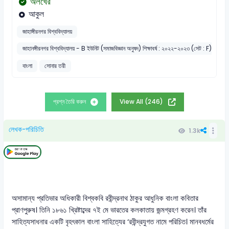
অলখের
আকুল
জাহাঙ্গীরনগর বিশ্ববিদ্যালয়
জাহানঙ্গীরনগর বিশ্ববিদ্যালয় - B ইউনিট (সমাজবিজ্ঞান অনুষদ) শিক্ষাবর্ষ : ২০২২-২০২৩ (সেট : F)
বাংলা
সোনার তরী
প্রশ্ন তৈরি করুন
View All (246)
লেখক-পরিচিতি
1.3k
অসামান্য প্রতিভার অধিকারী বিশ্বকবি রবীন্দ্রনাথ ঠাকুর আধুনিক বাংলা কবিতার
প্রাণপুরুষ। তিনি ১৮৬১ খ্রিষ্টাব্দের ৭ই মে ভারতের কলকাতায় জন্মগ্রহণ করেন। তাঁর
সাহিত্যসাধনার একটি বৃহৎকাল বাংলা সাহিত্যের ‘রবীন্দ্রযুগত নামে পরিচিত। মানবধর্মের