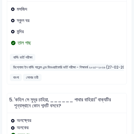
মসজিদ
স্কুল ঘর
মন্দির
তাল গাছ
নার্সিং ভর্তি পরীক্ষা
ডিপ্লোমা ইন নার্সিং সায়েন্স এন্ড মিডওয়াইফারি ভর্তি পরীক্ষা - শিক্ষাবর্ষ ২০২৫-২০২৬ (27-02-2026)
বাংলা
সোনার তরী
5.
'কহিল সে সুদূর চাহিয়া, ______ পাথার বাহিয়া।" বাক্যটির
শূন্যস্থানে কোন শব্দটি বসবে?
অলক্ষ্যের
অলকের