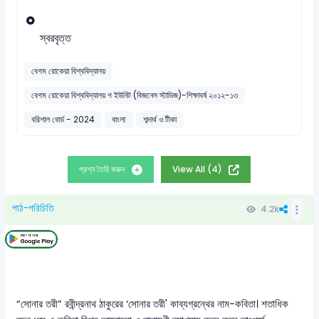
স্বরবৃত্ত
বেগম রোকেয়া বিশ্ববিদ্যালয়
বেগম রোকেয়া বিশ্ববিদ্যালয় গ ইউনিট (বিজনেস স্টাডিজ)-শিক্ষাবর্ষ ২০১২-১৩
বরিশাল বোর্ড - 2024
বাংলা
শব্দার্থ ও টীকা
প্রশ্ন তৈরি করুন
View All (4)
পাঠ-পরিচিতি
4.2k
“সোনার তরী” রবীন্দ্রনাথ ঠাকুরের ‘সোনার তরী' কাব্যগ্রন্থের নাম-কবিতা। শতাধিক