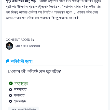
শূন্য নদীর তীরে রহিনু পড়ি -
নিঃসঙ্গ অপূর্ণতার বেদনা নিয়ে আসন্ন ও অনিবার্য মৃত্যুর
প্রতীক্ষার ইঙ্গিত। এ প্রসঙ্গে রবীন্দ্রনাথ লিখেছেন : “মহাকাল আমার সর্বস্ব লইয়া যায়
বটে, কিন্তু আমাকে ফেলিয়া যায় বিস্মৃতি ও অবহেলার মধ্যে। ... সোনার তরীর নেয়ে
আমার সোনার ধান লইয়া যায় খেয়াপারে, কিন্তু আমাকে লয় না ।”
CONTENT ADDED BY
Md Yasir Ahmed
# বহুনির্বাচনী প্রশ্ন
1.
’সোনার তরী’ কবিতাটি কোন ছন্দে রচিত?
মাত্রাবৃত্ত
অক্ষরবৃত্ত
স্বরবৃত্ত
মুক্তকছন্দ
বেগম রোকেয়া বিশ্ববিদ্যালয়