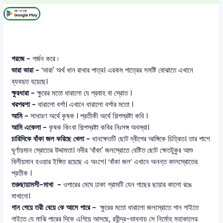
গরজে -
গর্জন করে ৷
ভারা ভারা -
‘ভারা' অর্থ ধান রাখার পাত্র। এরকম পাত্রের সমষ্টি বোঝাতে এখানে
ব্যবহৃত হয়েছে।
ক্ষুরধারা -
ক্ষুরের মতো ধারালো যে প্রবাহ বা স্রোত ।
খরপরশা -
ধারালো বর্শা। এখানে ধারালো বর্শার মতো ।
আমি -
সাধারণ অর্থে কৃষক । প্রতীকী অর্থে শিল্পস্রষ্টা কবি ।
আমি একেলা -
কৃষক কিংবা শিল্পস্রষ্টা কবির নিঃসঙ্গ অবস্থা।
চারিদিকে বাঁকা জল করিছে খেলা -
ধানক্ষেতটি ছোট দ্বীপের আঙ্গিকে চিত্রিত। তার পাশে
ঘূর্ণায়মান স্রোতের উদ্দামতা। নদীর ‘বাঁকা' জলস্রোতে বেষ্টিত ছোট ক্ষেতটুকুর আশু
বিলীয়মান হওয়ার ইঙ্গিত রয়েছে এ অংশে। ‘বাঁকা জল’ এখানে অনন্ত কালস্রোতের
প্রতীক ।
তরুছায়ামসী-মাখা -
ওপারের মেঘে ঢাকা গ্রামটি যেন গাছের ছায়ার কালো রঙে
মাখানো।
গান গেয়ে তরী বেয়ে কে আসে পারে -
ক্ষুরের মতো ধারালো জলস্রোতে গান গাইতে
গাইতে যে মাঝি পারের দিকে এগিয়ে আসছে, রবীন্দ্র-ভাবনায় সে নির্মোহ মহাকালের