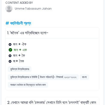
CONTENT ADDED BY
Umme Tabassum Jahan
# বহুনির্বাচনী প্রশ্ন
1.
'জনৈক' এর সন্ধিবিচ্ছেদ হলো-
জন + ঐক
জন + এক
জন + কৈ
জ+ নৈক
কুমিল্লা বিশ্ববিদ্যালয়
কুমিল্লা বিশ্ববিদ্যালয় ঘ ইউনিট ( বিভাগ পরিবর্তন)- শিক্ষাবর্ষ: ২০১১-২০১২
বাংলা
সাধারণ বর্তমান বা নিত্যবৃত্ত বর্তমান কাল
2.
যেখানে আমরা বলি 'চমৎকার' সেখানে তিনি বলে 'চলনসই' বাক্যটি কোন