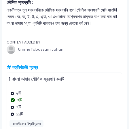
মৌলিক স্বরধ্বনি :
একটিমাত্র মূল স্বরধ্বনিকে মৌলিক স্বরধ্বনি বলে। মৌলিক স্বরধ্বনি মোট সাতটি।
যেমন : অ, আ, ই, উ, এ, এ্যা, ও। এগুলোকে বিশ্লেষণের মাধ্যমে ভাগ করা যায় না।
বাংলা ভাষায় ‘এ্যা’ ধ্বনিটি থাকলেও তার জন্য কোনো বর্ণ নেই।
CONTENT ADDED BY
Umme Tabassum Jahan
# বহুনির্বাচনী প্রশ্ন
1.
বাংলা ভাষায় মৌলিক স্বরধনি কয়টি
৬টি
৭টি
৭টি
১১টি
জাহাঙ্গীরনগর বিশ্ববিদ্যালয়