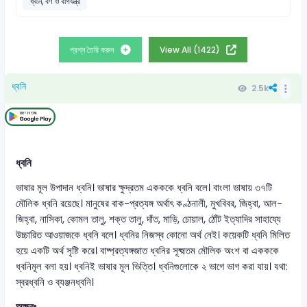
ধ্বনি, বর্ণ ও বাগযন্ত্র
প্রশ্ন তৈরি করুন
View All (1422)
ধ্বনি
2.5k
ধ্বনি
ভাষার মূল উপাদান ধ্বনি। ভাষার ক্ষুদ্রতম একককে ধ্বনি বলে। বাংলা ভাষায় ৩৭টি
মৌলিক ধ্বনি রয়েছে। মানুষের বাক-প্রত্যঙ্গ অর্থাৎ কণ্ঠনালী, মুখবিবর, জিহ্বা, আল-
জিহ্বা, নাসিকা, কোমল তালু, শক্ত তালু, দাঁত, মাড়ি, চোয়াল, ঠোঁট ইত্যাদির সাহায্যে
উচ্চারিত আওয়াজকে ধ্বনি বলে। ধ্বনির নিজস্ব কোনো অর্থ নেই। কয়েকটি ধ্বনি মিলিত
হয়ে একটি অর্থ সৃষ্টি করে। বাষ্প্রত্যঙ্গজাত ধ্বনির সূক্ষ্মতম মৌলিক অংশ বা একককে
ধ্বনিমূল বলা হয়। ধ্বনিই ভাষার মূল ভিত্তি। ধ্বনিগুলোকে ২ ভাগে ভাগ করা যায়। যথা:
স্বরধ্বনি ও ব্যঞ্জনধ্বনি।
অক্ষরঃ