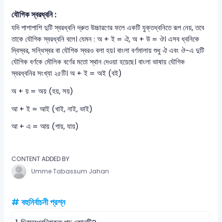
যৌগিক স্বরধ্বনি :
যদি পাশাপাশি দুটি স্বরধ্বনি দ্রুত উচ্চারণের ফলে একটি যুক্তধ্বনিতে রূপ নেয়, তবে
তাকে যৌগিক স্বরধ্বনি বলে। যেমন : অ + ই = ঐ, অ + উ = ঔ। এসব ধ্বনিকে
দ্বিস্বর, সন্ধিস্বর বা যৌগিক স্বরও বলা হয়। বাংলা বর্ণমালায় শুধু ঐ এবং ঔ-এ দুটি
যৌগিক বর্ণকে মৌলিক বর্ণের মতো স্থান দেওয়া হয়েছে। বাংলা ভাষায় যৌগিক
স্বরধ্বনির সংখ্যা ২৫টি। অ + ই = অই (বই)
অ + য় = অয় (হয়, সয়)
আ + ই = আই (খাই, নাই, ভাই)
আ + এ = আয় (গায়, যায়)
CONTENT ADDED BY
Umme Tabassum Jahan
# বহুনির্বাচনী প্রশ্ন