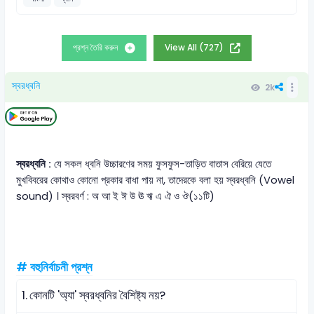
প্রশ্ন তৈরি করুন
View All (727)
স্বরধ্বনি
2k
স্বরধ্বনি :
যে সকল ধ্বনি উচ্চারণের সময় ফুসফুস-তাড়িত বাতাস বেরিয়ে যেতে
মুখবিবরের কোথাও কোনো প্রকার বাধা পায় না, তাদেরকে বলা হয় স্বরধ্বনি (Vowel
sound) । স্বরবর্ণ : অ আ ই ঈ উ ঊ ঋ এ ঐ ও ঔ(১১টি)
# বহুনির্বাচনী প্রশ্ন
1.
কোনটি 'অ্যা' স্বরধ্বনির বৈশিষ্ট্য নয়?