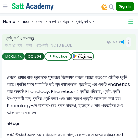
Sign In
Home
hsc
বাংলা
বাংলা ২য় পত্র
ধ্বনি, বর্ণ ও ব...
ধ্বনি, বর্ণ ও বাগযন্ত্র
5.5k
বাংলা ২য় পত্র - বাংলা - এইচএসসি | NCTB BOOK
MCQ:
1.4k
CQ:
204
Practice
কোনো ভাষার বাক প্রবাহকে সূক্ষ্মভাবে বিশ্লেষণ করলে আমরা কতগুলো মৌলিক ধ্বনি
আছে। ধ্বনির সাথে সম্পর্কিত দুটি শব্দ ব্যাপকভাবে প্রচলিত, এর একটি Phonetics
আর অন্যটি Phonology. Phonetics-এ ধ্বনির পরিভাষা, ধ্বনি, ধ্বনি
উৎপন্নকারী অঙ্গ, ধ্বনির শ্রেণিকরণ এবং তার স্বরূপ প্রভৃতি আলোচনা করা হয়।
Phonology-তে ভাষাবিশেষের ধ্বনি যাবস্থা, ইতিহাস ও তার পরিবর্তনের উপর
আলোকপাত করা হয়।
বাগযন্ত্রঃ
ধ্বনি উচ্চারণ করতে যেসব প্রত্যঙ্গ কাজে লাগে, সেগুলোকে একত্রে বাগ্যন্ত্র বলে।