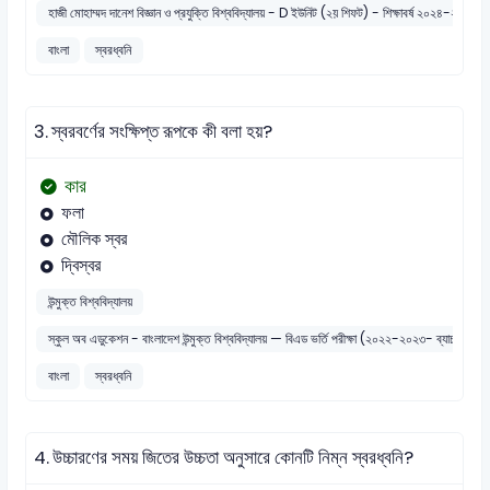
হাজী মোহাম্মদ দানেশ বিজ্ঞান ও প্রযুক্তি বিশ্ববিদ্যালয় - D ইউনিট (২য় শিফট) - শিক্ষাবর্ষ ২০২৪
বাংলা
স্বরধ্বনি
3.
স্বরবর্ণের সংক্ষিপ্ত রূপকে কী বলা হয়?
কার
ফলা
মৌলিক স্বর
দ্বিস্বর
উন্মুক্ত বিশ্ববিদ্যালয়
স্কুল অব এডুকেশন - বাংলাদেশ উন্মুক্ত বিশ্ববিদ্যালয় — বিএড ভর্তি পরীক্ষা (২০২২-২০২৩- ব্যাচ-
বাংলা
স্বরধ্বনি
4.
উচ্চারণের সময় জিতের উচ্চতা অনুসারে কোনটি নিম্ন স্বরধ্বনি?