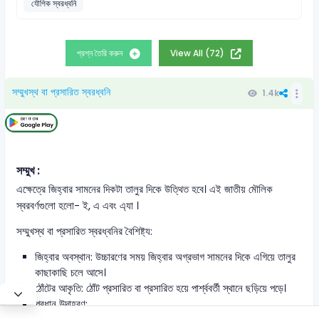
যৌগিক স্বরধ্বনি
প্রশ্ন তৈরি করুন
View All (72)
সম্মুখস্থ বা প্রসারিত স্বরধ্বনি
1.4k
সম্মুখ :
এক্ষেত্রে জিহ্বার সামনের দিকটা তালুর দিকে উত্থিত হবে। এই জাতীয় মৌলিক
স্বরবর্ণগুলো হলো- ই, এ এবং এ্যা ।
সম্মুখস্থ বা প্রসারিত স্বরধ্বনির বৈশিষ্ট্য:
জিহ্বার অবস্থান: উচ্চারণের সময় জিহ্বার অগ্রভাগ সামনের দিকে এগিয়ে তালুর
কাছাকাছি চলে আসে।
ঠোঁটের আকৃতি: ঠোঁট প্রসারিত বা প্রসারিত হয়ে পার্শ্ববর্তী স্থানে ছড়িয়ে পড়ে।
প্রধান উদাহরণ: