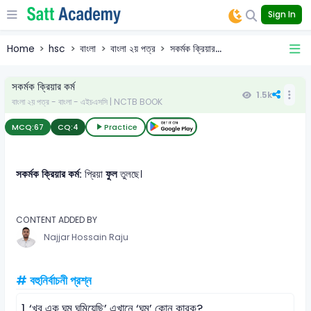
Sign In
Home
hsc
বাংলা
বাংলা ২য় পত্র
সকর্মক ক্রিয়ার...
সকর্মক ক্রিয়ার কর্ম
1.5k
বাংলা ২য় পত্র - বাংলা - এইচএসসি | NCTB BOOK
MCQ:
67
CQ:
4
Practice
সকর্মক ক্রিয়ার কর্ম:
প্রিয়া
ফুল
তুলছে।
CONTENT ADDED BY
Najjar Hossain Raju
# বহুনির্বাচনী প্রশ্ন
1.
‘খুব এক ঘুম ঘুমিয়েছি’ এখানে ‘ঘুম’ কোন কারক?