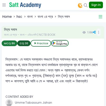
Sign In
Home
hsc
বাংলা
বাংলা ২য় পত্র
নিত্য সমাস
নিত্য সমাস
1.6k
বাংলা ২য় পত্র - বাংলা - এইচএসসি | NCTB BOOK
MCQ:
86
CQ:
30
Practice
নিত্যসমাস : যে সমাসে সমস্যমান পদগুলো নিত্য সমাসবদ্ধ থাকে, ব্যাসবাক্যের
দরকার হয় না, তাকে নিত্যসমাস বলে। তদর্থবাচক ব্যাখ্যামূলক শব্দ বা বাক্যাংশ যোগে
এগুলোর অর্থ বিশদ করতে হয়। যেমন : অন্য গ্রাম = গ্রামান্তর, কেবল দর্শন
দর্শনমাত্র, অন্য গৃহ = গৃহান্তর, (বিষাক্ত) কাল (যম) তুল্য (কাল = বর্ণের নয়)
সাপ = কালসাপ, তুমি আমি ও সে = আমরা, দুই এবং নব্বই = বিরানব্বই।
CONTENT ADDED BY
Umme Tabassum Jahan