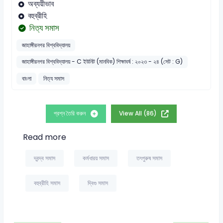
অব্যয়ীভাব
বহুব্রীহি
নিত্য সমাস
জাহাঙ্গীরনগর বিশ্ববিদ্যালয়
জাহাঙ্গীরনগর বিশ্ববিদ্যালয় - C ইউনিট (মানবিক) শিক্ষাবর্ষ : ২০২৩ - ২৪ (সেট : G)
বাংলা
নিত্য সমাস
প্রশ্ন তৈরি করুন
View All (86)
Read more
দ্বন্দ্ব সমাস
কর্মধারয় সমাস
তৎপুরুষ সমাস
বহুব্রীহি সমাস
দ্বিগু সমাস