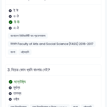
ই ঈ
ও ঔ
উ ঊ
এ ঐ
বাংলাদেশ ইউনিভার্সিটি অব প্রফেশনালস
বিইউপি Faculty of Arts and Social Science (FASS) 2016-2017
বাংলা
ওষ্ঠ্যধ্বনি
3.
নিচের কোন ধ্বনি বাংলায় নেই?
দন্তৌষ্ঠ্য
মূর্ধন্য
তালব্য
ওষ্ঠ্য
ঢাকা বিশ্ববিদ্যালয়
ঢাকা বিশ্ববিদ্যালয় গ বিভাগ ২০১৯-২০
বাংলা
ওষ্ঠ্যধ্বনি