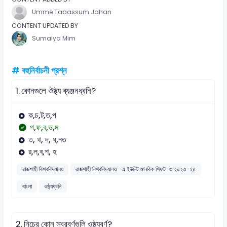
Umme Tabassum Jahan
CONTENT UPDATED BY
Sumaiya Mim
# বহুনির্বাচনী প্রশ্ন
1.
কোনগুলে ঔষ্ঠ্য ব্যঞ্জনধ্বনি?
ক,চ,ট,ত,প
গ,ফ,ব,ভ,ম
ত, থ, দ, ধ,নত
র,ল,ব,শ, হ
রাজশাহী বিশ্ববিদ্যালয়
রাজশাহী বিশ্ববিদ্যালয় -এ ইউনিট মানবিক শিফট-৩ ২০২৩-২৪
বাংলা
ওষ্ঠ্যধ্বনি
2.
নিচের কোন স্বরবর্ণগুলি ওষ্ঠ্যবর্ণ?