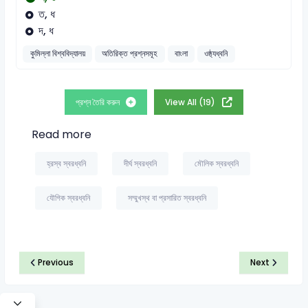
ত, ধ
দ, ধ
কুমিল্লা বিশ্ববিদ্যালয়
অতিরিক্ত প্রশ্নসমূহ
বাংলা
ওষ্ঠ্যধ্বনি
প্রশ্ন তৈরি করুন
View All (19)
Read more
হ্রস্ব স্বরধ্বনি
দীর্ঘ স্বরধ্বনি
মৌলিক স্বরধ্বনি
যৌগিক স্বরধ্বনি
সম্মুখস্থ বা প্রসারিত স্বরধ্বনি
Previous
Next