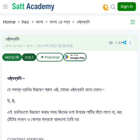
Sign In
Home
hsc
বাংলা
বাংলা ২য় পত্র
ওষ্ঠ্যধ্বনি
ওষ্ঠ্যধ্বনি
1.4k
বাংলা ২য় পত্র - বাংলা - এইচএসসি | NCTB BOOK
MCQ:
19
CQ:
1
Practice
ওষ্ঠ্যধ্বনি:-
যে সমস্ত ধ্বনির উচ্চারণ স্থান ওষ্ঠ, তাদের ওষ্ঠ্যধ্বনি বলে। যেমন:-
উ, ঊ,
এই ধ্বনিগুলো উচ্চারণ করার সময় জিভের ডগা উপরের পাটির দাঁতে লাগে না, বরং
ঠোঁটের বন্ধন ও খোলার মাধ্যমে শব্দগুলো তৈরি হয়
CONTENT ADDED BY