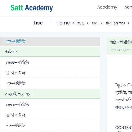
Academy
Adm
সুচেতনা
লেখক-পরিচিতি
hsc
Home
hsc
বাংলা
বাংলা ১ম পত্র
শব্দার্থ ও টীকা
পাঠ-পরিচিতি
পাঠ-পরিচিত
বাংলা ১ম পত্র 
প্ৰতিদান
লেখক-পরিচিতি
শব্দার্থ ও টীকা
পাঠ-পরিচিতি
"সুচেতনা" 
প্রার্থিত,
তাহারেই পড়ে মনে
সত্তা বর্ত
লেখক-পরিচিতি
রাখবে, মান
শব্দার্থ ও টীকা
পাঠ-পরিচিতি
CONTEN