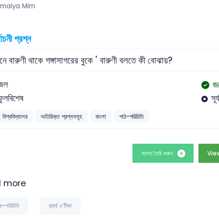
maiya Mim
বাচনী প্রশ্ন
নে বারুণী থাকে গঙ্গাসাগরের বুকে ' বারুণী বলতে কী বোঝায়?
জ
জল
ফুলবিশেষ
সূর্
 বিশ্ববিদ্যালয়
অতিরিক্ত প্রশ্নসমূহ
বাংলা
পাঠ-পরিচিতি
প্রশ্ন তৈরি করুন
View
 more
ক-পরিচিতি
শব্দার্থ ও টীকা