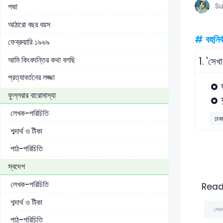
পদ্মা
Su
আঠারো বছর বয়স
# বহুনির্
ফেব্রুয়ারি ১৯৬৯
আমি কিংবদন্তির কথা বলছি
1.
'সেখা
প্রত্যাবর্তনের লজ্জা
ফুল্লরার বারোমাস্যা
লেখক-পরিচিতি
ঢাকা
শব্দার্থ ও টীকা
পাঠ-পরিচিতি
স্বদেশ
লেখক-পরিচিতি
Read
শব্দার্থ ও টীকা
লেখ
পাঠ-পরিচিতি