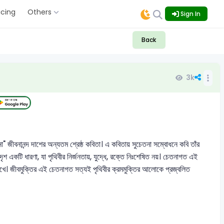
icing
Others
Sign In
Back
3k
 জীবনানন্দ দাশের অন্যতম শ্রেষ্ঠ কবিতা। এ কবিতায় সুচেতনা সম্বোধনে কবি তাঁর
ৃশ একটি ধারণা, যা পৃথিবীর নির্জনতায়, যুদ্ধে, রক্তে নিঃশেষিত নয়। চেতনাগত এই
 রাখে। জীবমুক্তির এই চেতনাগত সত্যই পৃথিবীর ক্রমমুক্তির আলোকে প্রজ্বলিত