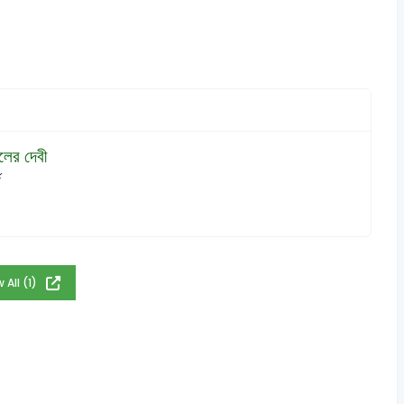
লের দেবী
য
 All (1)