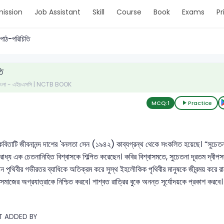
ission
Job Assistant
Skill
Course
Book
Exams
Pr
পাঠ-পরিচিতি
ি
- বাংলা - এইচএসসি | NCTB BOOK
MCQ:
1
Practice
কবিতাটি জীবনানন্দ দাশের 'বনলতা সেন (১৯৪২) কাব্যগ্রন্থ থেকে সংকলিত হয়েছে। “সুচেতনা"
 আরাধ্য এক চেতনানিহিত বিশ্বাসকে শিল্পিত করেছেন। কবির বিশ্বাসমতে, সুচেতনা দূরতম দ্বীপসদ
মান পৃথিবীর গভীরতর ব্যাধিকে অতিক্রম করে সুস্থ ইহলৌকিক পৃথিবীর মানুষকে জীবন্ময় করে
বসমাজের অগ্রযাত্রাকে নিশ্চিত করবে। শাশ্বত রাত্রির বুকে অনন্ত সূর্যোদয়কে প্রকাশ করবে।
T ADDED BY