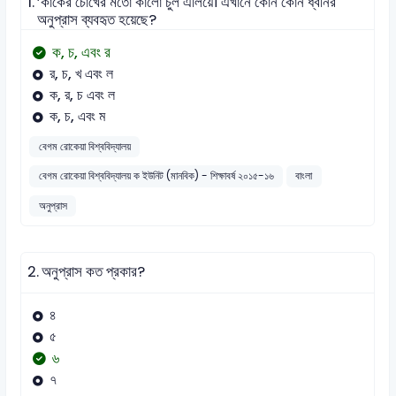
1.
’কাকের চোখের মতো কালো চুল এলিয়ে। এখানে কোন কোন ধ্বনির
অনুপ্রাস ব্যবহৃত হয়েছে?
ক, চ, এবং র
র, চ, খ এবং ল
ক, র, চ এবং ল
ক, চ, এবং ম
বেগম রোকেয়া বিশ্ববিদ্যালয়
বেগম রোকেয়া বিশ্ববিদ্যালয় ক ইউনিট (মানবিক) - শিক্ষাবর্ষ ২০১৫-১৬
বাংলা
অনুপ্রাস
2.
অনুপ্রাস কত প্রকার?
৪
৫
৬
৭