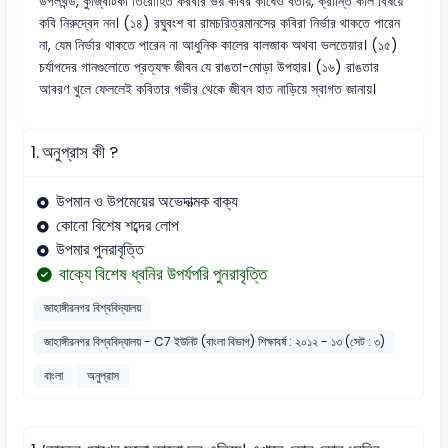
উপলখন্ড, কুজ্বিটিকা তিরোহিত করবার ভয় কবির কাঁধেও বর্তায়, ক্রান্তি কাল বিষয়ে
কবি নিরুদ্বেদ নন। (১৪) রঘুবংশ বা রামচরিত্রমানসের কবিরা নির্ভার থাকতে পারেন
না, যেম নির্ভার থাকতে পারেন না আধুনিক কালের বালজাক অথবা ভলতেয়ার। (১৫)
চর্যাপদের গানগুলোতে প্রত্যক্ষ জীবন যে রাঙতা-মোড়া উপহার। (১৬) রাঙতার
আবরণ খুলে ফেললেই কবিতার গভীর থেকে জীবন হাত নাড়িয়ে স্বাগত জানায়।
1.
অনুপ্রাস কী ?
উপমান ও উপমেয়ের অভেদাত্মক বাক্য
কোনো বিশেষ শব্দের লোপ
উপমার পুনরাবৃত্তি
বাক্যে বিশেষ ধ্বনির উপর্যপরি পুনরাবৃত্তি
জাহাঙ্গীরনগর বিশ্ববিদ্যালয়
জাহাঙ্গীরনগর বিশ্ববিদ্যালয় - C7 ইউনিট (বাংলা বিভাগ) শিক্ষাবর্ষ : ২০১২ - ১৩ (সেট : ৩)
বাংলা
অনুপ্রাস