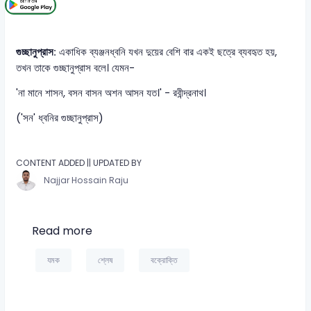
গুচ্ছানুপ্রাস:
একাধিক ব্যঞ্জনধ্বনি যখন দুয়ের বেশি বার একই ছত্রে ব্যবহৃত হয়,
তখন তাকে গুচ্ছানুপ্রাস বলে। যেমন-
'না মানে শাসন, বসন বাসন অশন আসন যত।' - রবীন্দ্রনাথ।
('সন' ধ্বনির গুচ্ছানুপ্রাস)
CONTENT ADDED || UPDATED BY
Najjar Hossain Raju
Read more
যমক
শ্লেষ
বক্রোক্তি