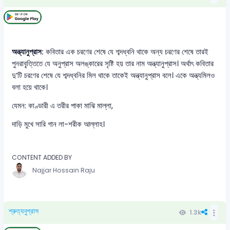
অন্ত্যানুপ্রাস:
কবিতার এক চরণের শেষে যে শব্দধ্বনি থাকে অন্য চরণের শেষে তারই
পুনরাবৃ্ত্তিতে যে অনুপ্রাস অলঙ্কারের সৃষ্টি হয় তার নাম অন্ত্যানুপ্রাস। অর্থাৎ কবিতার
দু’টি চরণের শেষে যে শব্দধ্বনির মিল থাকে তাকেই অন্ত্যানুপ্রাস বলে। একে অন্ত্যমিলও
বলা হয়ে থাকে।
যেমন: কাণ্ডারী এ তরীর পাকা মাঝি মাল্লা,
দাড়ি মুখে সারি গান লা-শরীক আল্লাহ।
CONTENT ADDED BY
Najjar Hossain Raju
শ্রুত্যনুপ্রাস
1.3k