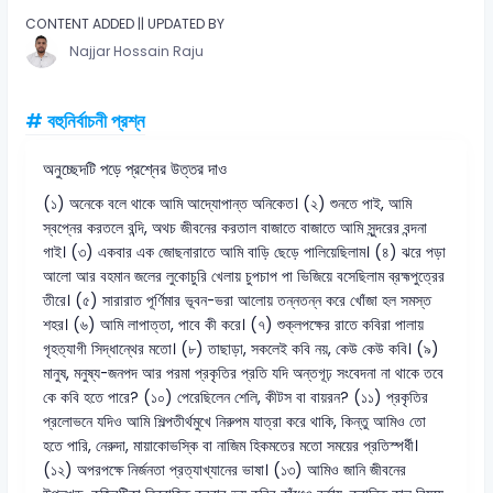
CONTENT ADDED || UPDATED BY
Najjar Hossain Raju
# বহুনির্বাচনী প্রশ্ন
অনুচ্ছেদটি পড়ে প্রশ্নের উত্তর দাও
(১) অনেকে বলে থাকে আমি আদ্যোপান্ত অনিকেত। (২) শুনতে পাই, আমি
স্বপ্নের করতলে বন্দি, অথচ জীবনের করতাল বাজাতে বাজাতে আমি সুন্দরের বন্দনা
গাই। (৩) একবার এক জোছনারাতে আমি বাড়ি ছেড়ে পালিয়েছিলাম। (৪) ঝরে পড়া
আলো আর বহমান জলের লুকোচুরি খেলায় চুপচাপ পা ভিজিয়ে বসেছিলাম ব্রহ্মপুত্রের
তীরে। (৫) সারারাত পূর্ণিমার ভূবন-ভরা আলোয় তন্নতন্ন করে খোঁজা হল সমস্ত
শহর। (৬) আমি লাপাত্তা, পাবে কী করে। (৭) শুক্লপক্ষের রাতে কবিরা পালায়
গৃহত্যাগী সিদ্ধান্থের মতো। (৮) তাছাড়া, সকলেই কবি নয়, কেউ কেউ কবি। (৯)
মানুষ, মনুষ্য-জনপদ আর পরমা প্রকৃতির প্রতি যদি অন্তগূঢ় সংবেদনা না থাকে তবে
কে কবি হতে পারে? (১০) পেরেছিলেন শেলি, কীটস বা বায়রন? (১১) প্রকৃতির
প্রলোভনে যদিও আমি শিল্পতীর্থমুখে নিরুপম যাত্রা করে থাকি, কিন্তু আমিও তো
হতে পারি, নেরুদা, মায়াকোভস্কি বা নাজিম হিকমতের মতো সময়ের প্রতিস্পর্ধী।
(১২) অপরপক্ষে নির্জনতা প্রত্যাখ্যানের ভাষা। (১৩) আমিও জানি জীবনের