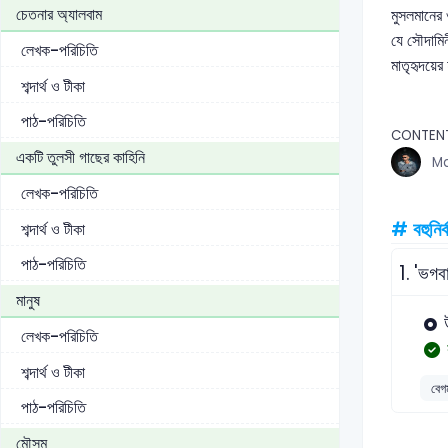
চেতনার অ্যালবাম
মুসলমানের 
যে সৌদামিন
লেখক-পরিচিতি
মাতৃহৃদয়ে
শব্দার্থ ও টীকা
পাঠ-পরিচিতি
CONTEN
একটি তুলসী গাছের কাহিনি
Md
লেখক-পরিচিতি
# বহুনির্
শব্দার্থ ও টীকা
পাঠ-পরিচিতি
1.
'ভগব
মানুষ
লেখক-পরিচিতি
শব্দার্থ ও টীকা
বেগ
পাঠ-পরিচিতি
মৌসুম