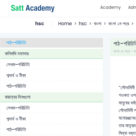
Academy
Adm
সৌদামিনী মালো
লেখক-পরিচিতি
hsc
Home
hsc
বাংলা
বাংলা ১ম পত্র
শব্দার্থ ও টীকা
পাঠ-পরিচিতি
পাঠ-পরিচিত
বাংলা ১ম পত্র 
কলিমদ্দি দফাদার
লেখক-পরিচিতি
শব্দার্থ ও টীকা
পাঠ-পরিচিতি
“সৌদামিনী 
শওকত ওসমান
বায়ান্নর দিনগুলো
মানুষের ধর
লেখক-পরিচিতি
সৌদামিনী স
মনোরঞ্জনের
শব্দার্থ ও টীকা
তার মাতৃহৃ
পাঠ-পরিচিতি
মিথ্যা বক্ত