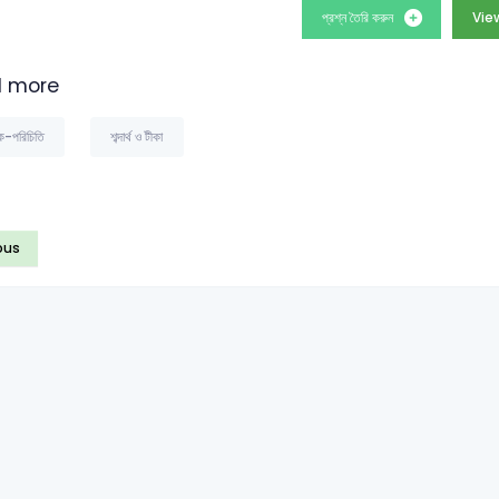
প্রশ্ন তৈরি করুন
View
 more
ক-পরিচিতি
শব্দার্থ ও টীকা
ous