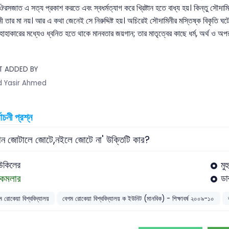
ঔরসজাত এ সত্য প্রকাশ করতে এবং স্বধর্মত্যাগ করে খ্রিষ্টান হতে বাধ্য হয়। কিন্তু সৌদা
ী তার মা নয়। আর এ কথা জেনেই সে নিরুদ্দিষ্ট হয়। অচিরেই সৌদামিনীর মস্তিষ্ক বিকৃতি ঘটে 
র হাহাকারের মধ্যেও ধ্বনিত হতে থাকে মানবতার জয়গান; তার মাতৃত্বের কাছে ধর্ম, অর্থ ও 
T ADDED BY
 Yasir Ahmed
বাচনী প্রশ্ন
ান জোটালে জোটে,নইলে জোটে না' উক্তিটি কার?
উকিলের
মুহ
কমলার
ডা
ম রোকেয়া বিশ্ববিদ্যালয়
বেগম রোকেয়া বিশ্ববিদ্যালয় ক ইউনিট (মানবিক) - শিক্ষাবর্ষ ২০০৯-১০