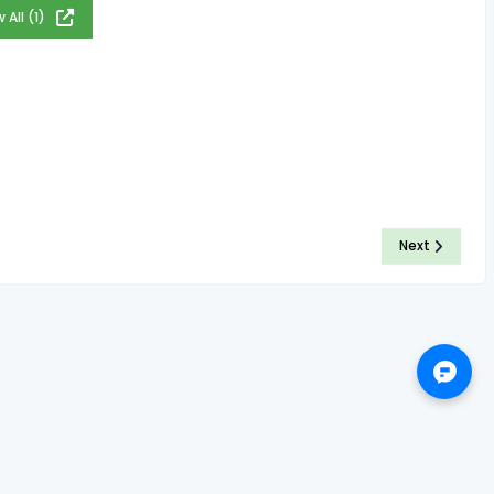
 All (1)
Next