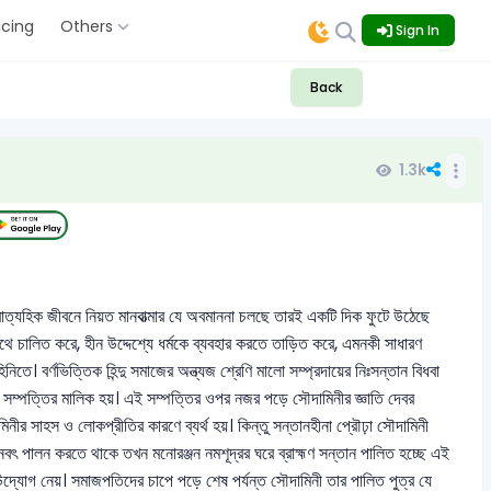
icing
Others
Sign In
Back
1.3k
াত্যহিক জীবনে নিয়ত মানবাত্মার যে অবমাননা চলছে তারই একটি দিক ফুটে উঠেছে
থে চালিত করে, হীন উদ্দেশ্যে ধর্মকে ব্যবহার করতে তাড়িত করে, এমনকী সাধারণ
তে। বর্ণভিত্তিক হিন্দু সমাজের অন্ত্যজ শ্রেণি মালো সম্প্রদায়ের নিঃসন্তান বিধবা
কর সম্পত্তির মালিক হয়। এই সম্পত্তির ওপর নজর পড়ে সৌদামিনীর জ্ঞাতি দেবর
ীর সাহস ও লোকপ্রীতির কারণে ব্যর্থ হয়। কিন্তু সন্তানহীনা প্রৌঢ়া সৌদামিনী
ানবৎ পালন করতে থাকে তখন মনোরঞ্জন নমশূদ্রর ঘরে ব্রাহ্মণ সন্তান পালিত হচ্ছে এই
রার উদ্যোগ নেয়। সমাজপতিদের চাপে পড়ে শেষ পর্যন্ত সৌদামিনী তার পালিত পুত্র যে