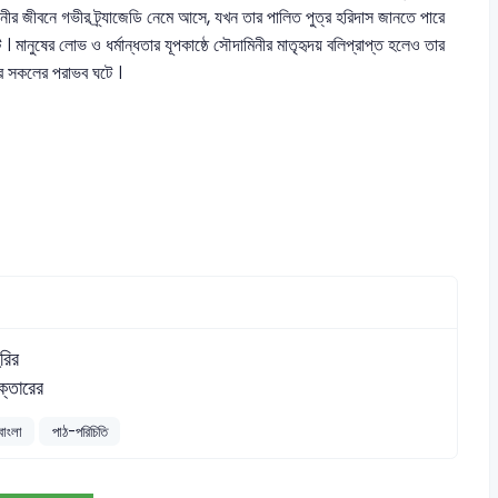
মিনীর জীবনে গভীর ট্র্যাজেডি নেমে আসে, যখন তার পালিত পুত্র হরিদাস জানতে পারে
। মানুষের লোভ ও ধর্মান্ধতার যূপকাষ্ঠে সৌদামিনীর মাতৃহৃদয় বলিপ্রাপ্ত হলেও তার
অপর সকলের পরাভব ঘটে ।
ুরির
ক্তারের
বাংলা
পাঠ-পরিচিতি