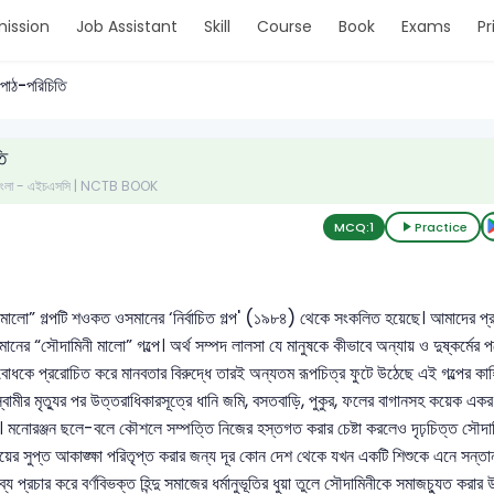
ission
Job Assistant
Skill
Course
Book
Exams
Pr
পাঠ-পরিচিতি
ি
- বাংলা - এইচএসসি | NCTB BOOK
MCQ:
1
Practice
মালো” গল্পটি শওকত ওসমানের ‘নির্বাচিত গল্প' (১৯৮৪) থেকে সংকলিত হয়েছে। আমাদের প্র
ের “সৌদামিনী মালো” গল্পে। অর্থ সম্পদ লালসা যে মানুষকে কীভাবে অন্যায় ও দুষ্কর্মের প
্মবোধকে প্ররোচিত করে মানবতার বিরুদ্ধে তারই অন্যতম রূপচিত্র ফুটে উঠেছে এই গল্পের কাহিনি
্বামীর মৃত্যুর পর উত্তরাধিকারসূত্রে ধানি জমি, বসতবাড়ি, পুকুর, ফলের বাগানসহ কয়েক এ
। মনোরঞ্জন ছলে-বলে কৌশলে সম্পত্তি নিজের হস্তগত করার চেষ্টা করলেও দৃঢ়চিত্ত সৌদামিন
দয়ের সুপ্ত আকাঙ্ক্ষা পরিতৃপ্ত করার জন্য দূর কোন দেশ থেকে যখন একটি শিশুকে এনে সন্ত
ব্য প্রচার করে বর্ণবিভক্ত হিন্দু সমাজের ধর্মানুভূতির ধুয়া তুলে সৌদামিনীকে সমাজচ্যুত ক