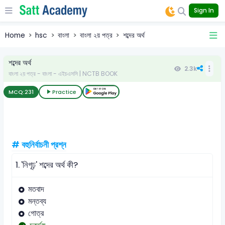
Sign In
Home
hsc
বাংলা
বাংলা ২য় পত্র
শব্দের অর্থ
শব্দের অর্থ
2.3k
বাংলা ২য় পত্র - বাংলা - এইচএসসি | NCTB BOOK
MCQ:
231
Practice
# বহুনির্বাচনী প্রশ্ন
1.
'নিগূঢ়' শব্দের অর্থ কী?
মতবাদ
মন্তব্য
গোত্র