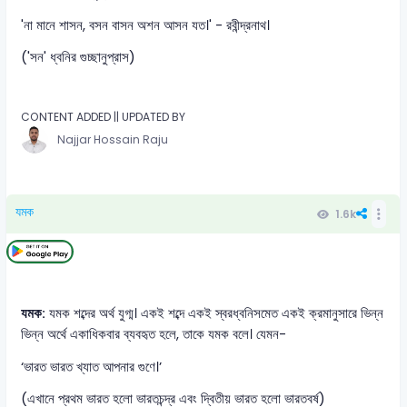
'না মানে শাসন, বসন বাসন অশন আসন যত।' - রবীন্দ্রনাথ।
('সন' ধ্বনির গুচ্ছানুপ্রাস)
CONTENT ADDED || UPDATED BY
Najjar Hossain Raju
যমক
1.6k
যমক:
যমক শব্দের অর্থ যুগ্ম। একই শব্দে একই স্বরধ্বনিসমেত একই ক্রমানুসারে ভিন্ন
ভিন্ন অর্থে একাধিকবার ব্যবহৃত হলে, তাকে যমক বলে। যেমন-
‘ভারত ভারত খ্যাত আপনার গুণে।’
(এখানে প্রথম ভারত হলো ভারতচন্দ্র এবং দ্বিতীয় ভারত হলো ভারতবর্ষ)