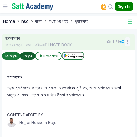
Sign In
Home
hsc
বাংলা
বাংলা ২য় পত্র
শব্দালংকার
শব্দালংকার
1.6k
বাংলা ২য় পত্র - বাংলা - এইচএসসি | NCTB BOOK
MCQ:
6
CQ:
3
Practice
শব্দালঙ্কার:
শব্দের ধ্বনিরূপের আশ্রয়ে যে সমস্ত অলঙ্কারের সৃষ্টি হয়, তাকে শব্দালঙ্কার বলে।
অনুপ্রাস, যমক, শ্লেষ, বক্রোক্তি ইত্যাদি শব্দালঙ্কার।
CONTENT ADDED BY
Najjar Hossain Raju