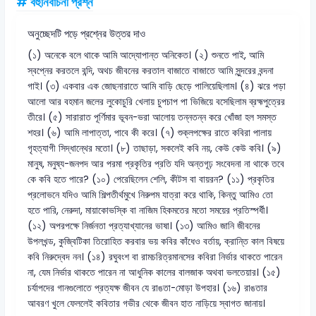
# বহুনির্বাচনী প্রশ্ন
অনুচ্ছেদটি পড়ে প্রশ্নের উত্তর দাও
(১) অনেকে বলে থাকে আমি আদ্যোপান্ত অনিকেত। (২) শুনতে পাই, আমি
স্বপ্নের করতলে বন্দি, অথচ জীবনের করতাল বাজাতে বাজাতে আমি সুন্দরের বন্দনা
গাই। (৩) একবার এক জোছনারাতে আমি বাড়ি ছেড়ে পালিয়েছিলাম। (৪) ঝরে পড়া
আলো আর বহমান জলের লুকোচুরি খেলায় চুপচাপ পা ভিজিয়ে বসেছিলাম ব্রহ্মপুত্রের
তীরে। (৫) সারারাত পূর্ণিমার ভূবন-ভরা আলোয় তন্নতন্ন করে খোঁজা হল সমস্ত
শহর। (৬) আমি লাপাত্তা, পাবে কী করে। (৭) শুক্লপক্ষের রাতে কবিরা পালায়
গৃহত্যাগী সিদ্ধান্থের মতো। (৮) তাছাড়া, সকলেই কবি নয়, কেউ কেউ কবি। (৯)
মানুষ, মনুষ্য-জনপদ আর পরমা প্রকৃতির প্রতি যদি অন্তগূঢ় সংবেদনা না থাকে তবে
কে কবি হতে পারে? (১০) পেরেছিলেন শেলি, কীটস বা বায়রন? (১১) প্রকৃতির
প্রলোভনে যদিও আমি শিল্পতীর্থমুখে নিরুপম যাত্রা করে থাকি, কিন্তু আমিও তো
হতে পারি, নেরুদা, মায়াকোভস্কি বা নাজিম হিকমতের মতো সময়ের প্রতিস্পর্ধী।
(১২) অপরপক্ষে নির্জনতা প্রত্যাখ্যানের ভাষা। (১৩) আমিও জানি জীবনের
উপলখন্ড, কুজ্বিটিকা তিরোহিত করবার ভয় কবির কাঁধেও বর্তায়, ক্রান্তি কাল বিষয়ে
কবি নিরুদ্বেদ নন। (১৪) রঘুবংশ বা রামচরিত্রমানসের কবিরা নির্ভার থাকতে পারেন
না, যেম নির্ভার থাকতে পারেন না আধুনিক কালের বালজাক অথবা ভলতেয়ার। (১৫)
চর্যাপদের গানগুলোতে প্রত্যক্ষ জীবন যে রাঙতা-মোড়া উপহার। (১৬) রাঙতার
আবরণ খুলে ফেললেই কবিতার গভীর থেকে জীবন হাত নাড়িয়ে স্বাগত জানায়।