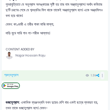
পুনরাবৃ্ত্তিতে যে অনুপ্রাস অলঙ্কারের সৃষ্টি হয় তার নাম অন্ত্যানুপ্রাস। অর্থাৎ কবিতার
দু’টি চরণের শেষে যে শব্দধ্বনির মিল থাকে তাকেই অন্ত্যানুপ্রাস বলে। একে অন্ত্যমিলও
বলা হয়ে থাকে।
যেমন: কাণ্ডারী এ তরীর পাকা মাঝি মাল্লা,
দাড়ি মুখে সারি গান লা-শরীক আল্লাহ।
CONTENT ADDED BY
Najjar Hossain Raju
শ্রুত্যনুপ্রাস
1.3k
গুচ্ছানুপ্রাস:
একাধিক ব্যঞ্জনধ্বনি যখন দুয়ের বেশি বার একই ছত্রে ব্যবহৃত হয়,
তখন তাকে গুচ্ছানুপ্রাস বলে। যেমন-