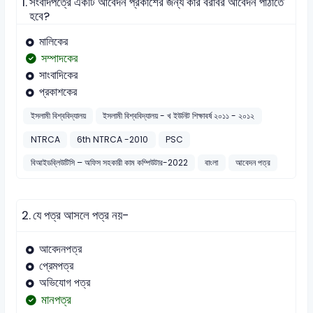
1.
সংবাদপত্রে একটি আবেদন প্রকাশের জন্য কার বরাবর আবেদন পাঠাতে
হবে?
মালিকের
সম্পাদকের
সাংবাদিকের
প্রকাশকের
ইসলামী বিশ্ববিদ্যালয়
ইসলামী বিশ্ববিদ্যালয় - খ ইউনিট শিক্ষাবর্ষ ২০১১ - ২০১২
NTRCA
6th NTRCA -2010
PSC
বিআইডব্লিউটিসি – অফিস সহকারী কাম কম্পিউটার-2022
বাংলা
আবেদন পত্র
2.
যে পত্র আসলে পত্র নয়-
আবেদনপত্র
প্রেমপত্র
অভিযোগ পত্র
মানপত্র