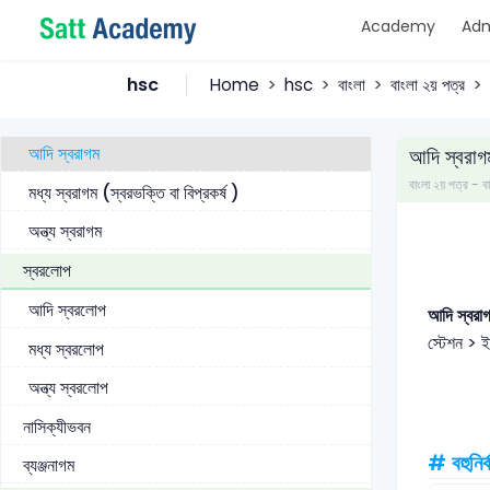
Academy
Adm
প্রগত স্বরসঙ্গতি
পরাগত স্বরসঙ্গতি
hsc
Home
hsc
বাংলা
বাংলা ২য় পত্র
স্বরাগম
আদি স্বরাগম
আদি স্বরাগ
বাংলা ২য় পত্র 
মধ্য স্বরাগম (স্বরভক্তি বা বিপ্রকর্ষ )
অন্ত্য স্বরাগম
স্বরলোপ
আদি স্বরলোপ
আদি স্বর
স্টেশন > ই
মধ্য স্বরলোপ
অন্ত্য স্বরলোপ
নাসিক্যীভবন
# বহুনির্
ব্যঞ্জনাগম