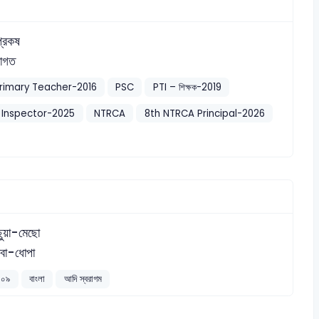
প্রকষ
াগত
rimary Teacher-2016
PSC
PTI – শিক্ষক-2019
 Inspector-2025
NTRCA
8th NTRCA Principal-2026
ছুয়া-মেছো
বা-ধোপা
২০০৯
বাংলা
আদি স্বরাগম