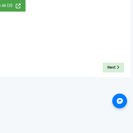
 All (11)
Next