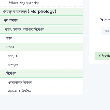
নিপাতনে সিদ্ধ ব্যঞ্জনসন্ধি
শব্দতত্ত্ব বা রূপতত্ত্ব ( Morphology)
Read
পদ প্রকরণ
বলক, লগ্নক, পদাশ্রিত নির্দেশক
মধ্য
বলক
লগ্নক
সলগ্নক
Previ
অলগ্নক
নির্দেশক
একবচনাত্মক নির্দেশক
বহুবচনাত্মক নির্দেশক
বিশেষ্য
নামবাচক / সংজ্ঞাবাচক বিশেষ্য