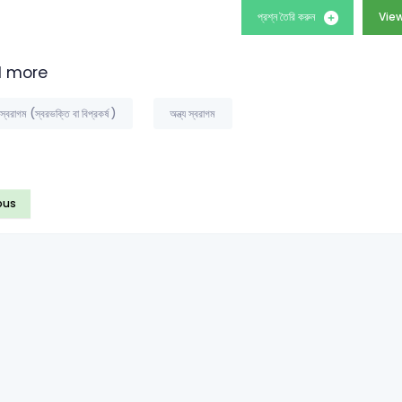
প্রশ্ন তৈরি করুন
View
 more
 স্বরাগম (স্বরভক্তি বা বিপ্রকর্ষ )
অন্ত্য স্বরাগম
ous