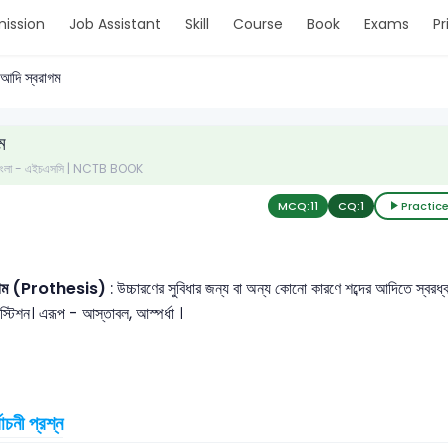
ission
Job Assistant
Skill
Course
Book
Exams
Pr
আদি স্বরাগম
ম
- বাংলা - এইচএসসি | NCTB BOOK
MCQ:
11
CQ:
1
Practic
াগম (Prothesis)
: উচ্চারণের সুবিধার জন্য বা অন্য কোনো কারণে শব্দের আদিতে স্ব
স্টিশন। এরূপ - আস্তাবল, আস্পর্ধা ।
বাচনী প্রশ্ন