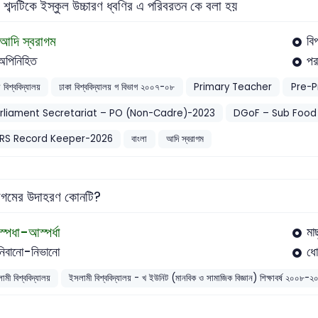
ল শব্দটিকে ইস্কুল উচ্চারণ ধ্বণির এ পরিবরতন কে বলা হয়
আদি স্বরাগম
বি
অপিনিহিত
পর
 বিশ্ববিদ্যালয়
ঢাকা বিশ্ববিদ্যালয় গ বিভাগ ২০০৭-০৮
Primary Teacher
Pre-P
rliament Secretariat – PO (Non-Cadre)-2023
DGoF – Sub Food
RS Record Keeper-2026
বাংলা
আদি স্বরাগম
রাগমের উদাহরণ কোনটি?
স্পধা-আস্পর্ধা
মা
নিবানো-নিভানো
ধো
ামী বিশ্ববিদ্যালয়
ইসলামী বিশ্ববিদ্যালয় - খ ইউনিট (মানবিক ও সামাজিক বিজ্ঞান) শিক্ষাবর্ষ ২০০৮-