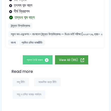
তৎসম শব্দ বহুল
দীর্ঘ ক্রিয়াপদ
তদ্ভব শব্দ বহুল
উন্মুক্ত বিশ্ববিদ্যালয়
স্কুল অব এডুকেশন - বাংলাদেশ উন্মুক্ত বিশ্ববিদ্যালয় — বিএড ভর্তি পরীক্ষা (২০১৫-১৬, ব্যাচ- ২০১৬)
বাংলা
প্রমিত চলিত ভাষারীতি
প্রশ্ন তৈরি করুন
View All (95)
Read more
সাধু রীতি
আঞ্চলিক কথ্য রীতি
সাধু ও চলিত ভাষার পার্থক্য