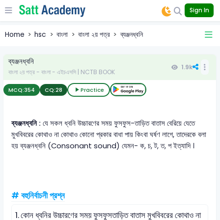
Sign In
Home
hsc
বাংলা
বাংলা ২য় পত্র
ব্যঞ্জনধ্বনি
ব্যঞ্জনধ্বনি
1.9k
বাংলা ২য় পত্র - বাংলা - এইচএসসি | NCTB BOOK
MCQ:
354
CQ:
28
Practice
ব্যঞ্জনধ্বনি :
যে সকল ধ্বনি উচ্চারণের সময় ফুসফুস-তাড়িত বাতাস বেরিয়ে যেতে
মুখবিবরের কোথাও না কোথাও কোনো প্রকার বাধা পায় কিংবা ঘর্ষণ লাগে, তাদেরকে বলা
হয় ব্যঞ্জনধ্বনি (Consonant sound) যেমন- ক, চ, ট, ত, প ইত্যাদি ।
# বহুনির্বাচনী প্রশ্ন
1.
কোন ধ্বনির উচ্চারণের সময় ফুসফুসতাড়িত বাতাস মুখবিবরের কোথাও না