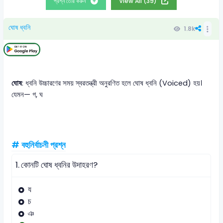
প্রশ্ন তৈরি করুন
View All (39)
ঘোষ ধ্বনি
1.8k
ঘোষ
: ধ্বনি উচ্চারণের সময় স্বরতন্ত্রী অনুরণিত হলে ঘোষ ধ্বনি (Voiced) হয়।
যেমন— গ, ঘ
# বহুনির্বাচনী প্রশ্ন
1.
কোনটি ঘোষ ধ্বনির উদাহরণ?
য
চ
ঞ