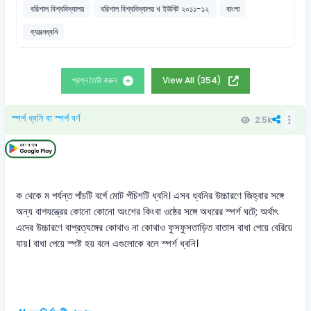
বরিশাল বিশ্ববিদ্যালয়
বরিশাল বিশ্ববিদ্যালয় খ ইউনিট ২০১১-১২
বাংলা
ব্যঞ্জনধ্বনি
প্রশ্ন তৈরি করুন
View All (354)
স্পর্শ ধ্বনি বা স্পর্শ বর্ণ
2.5k
ক থেকে ম পর্যন্ত পাঁচটি বর্গে মোট পঁচিশটি ধ্বনি। এসব ধ্বনির উচ্চারণে জিহ্বার সঙ্গে
অন্য বাগযন্ত্রের কোনো কোনো অংশের কিংবা ওষ্ঠের সঙ্গে অধরের স্পর্শ ঘটে; অর্থাৎ
এদের উচ্চারণে বাপ্রত্যঙ্গের কোথাও না কোথাও ফুসফুসতাড়িত বাতাস বাধা পেয়ে বেরিয়ে
যায়। বাধা পেয়ে স্পষ্ট হয় বলে এগুলোকে বলে স্পর্শ ধ্বনি।