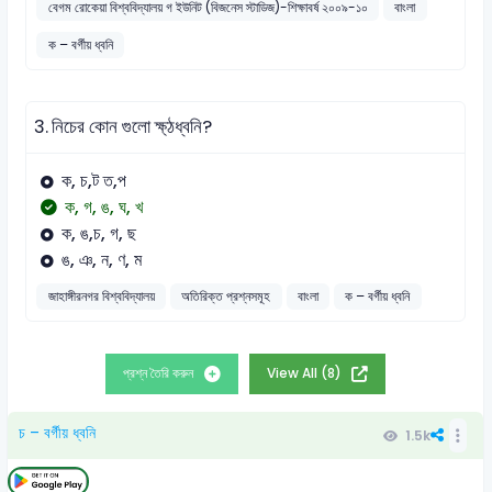
বেগম রোকেয়া বিশ্ববিদ্যালয় গ ইউনিট (বিজনেস স্টাডিজ)-শিক্ষাবর্ষ ২০০৯-১০
বাংলা
ক – বর্গীয় ধ্বনি
3.
নিচের কোন গুলো ক্ষ্ঠধ্বনি?
ক, চ,ট ত,প
ক, গ, ঙ, ঘ, খ
ক, ঙ,চ, গ, ছ
ঙ, ঞ, ন, ণ, ম
জাহাঙ্গীরনগর বিশ্ববিদ্যালয়
অতিরিক্ত প্রশ্নসমূহ
বাংলা
ক – বর্গীয় ধ্বনি
প্রশ্ন তৈরি করুন
View All (8)
চ – বর্গীয় ধ্বনি
1.5k