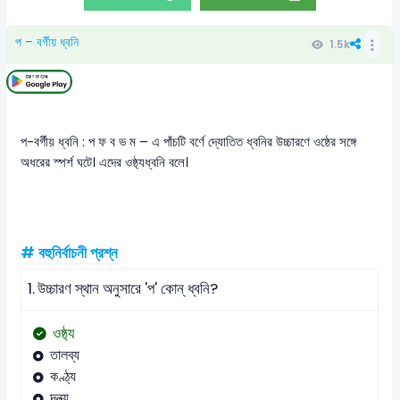
প – বর্গীয় ধ্বনি
1.5k
প-বর্গীয় ধ্বনি : প ফ ব ভ ম – এ পাঁচটি বর্ণে দ্যোতিত ধ্বনির উচ্চারণে ওষ্ঠের সঙ্গে
অধরের স্পর্শ ঘটে। এদের ওষ্ঠ্যধ্বনি বলে।
# বহুনির্বাচনী প্রশ্ন
1.
উচ্চারণ স্থান অনুসারে 'প' কোন্ ধ্বনি?
ওষ্ঠ্য
তালব্য
কণ্ঠ্য
দন্ত্য