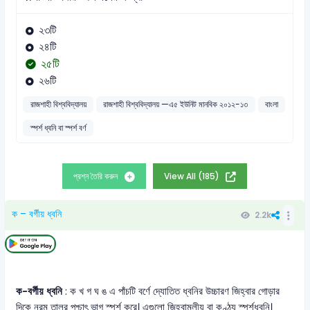
২৩টি
২৪টি
২৫টি
২৬টি
রাজশাহী বিশ্ববিদ্যালয়
রাজশাহী বিশ্ববিদ্যালয় —এ৫ ইউনিট মানবিক ২০১২-১৩
বাংলা
স্পর্শ ধ্বনি বা স্পর্শ বর্ণ
প্রশ্ন তৈরি করুন
View All (185)
ক – বর্গীয় ধ্বনি
2.2k
ক-বর্গীয় ধ্বনি
: ক খ গ ঘ ঙ এ পাঁচটি বর্ণে দ্যোতিত ধ্বনির উচ্চারণ জিহ্বার গোড়ার
দিকে নরম তালুর পশ্চাৎ ভাগ স্পর্শ করে। এগুলো জিহ্বামূলীয় বা কণ্ঠ্য স্পর্শধ্বনি।