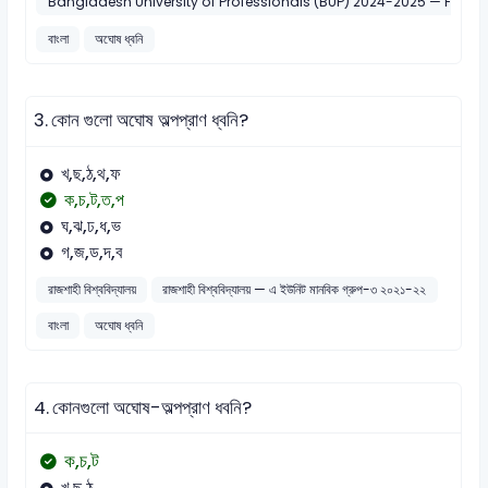
Bangladesh University of Professionals (BUP) 2024-2025 — FASS
বাংলা
অঘোষ ধ্বনি
3.
কোন গুলো অঘোষ অল্পপ্রাণ ধ্বনি?
খ,ছ,ঠ,থ,ফ
ক,চ,ট,ত,প
ঘ,ঝ,ঢ,ধ,ভ
গ,জ,ড,দ,ব
রাজশাহী বিশ্ববিদ্যালয়
রাজশাহী বিশ্ববিদ্যালয় — এ ইউনিট মানবিক গ্রুপ-৩ ২০২১-২২
বাংলা
অঘোষ ধ্বনি
4.
কোনগুলো অঘোষ-অল্পপ্রাণ ধবনি?
ক,চ,ট
খ,ছ,ঠ