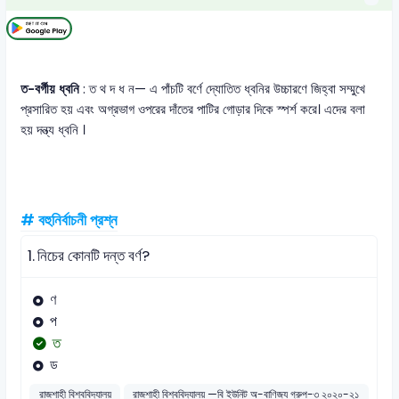
ত-বর্গীয় ধ্বনি
: ত থ দ ধ ন— এ পাঁচটি বর্ণে দ্যোতিত ধ্বনির উচ্চারণে জিহ্বা সম্মুখে
প্রসারিত হয় এবং অগ্রভাগ ওপরের দাঁতের পাটির গোড়ার দিকে স্পর্শ করে। এদের বলা
হয় দন্ত্য ধ্বনি ।
# বহুনির্বাচনী প্রশ্ন
1.
নিচের কোনটি দন্ত বর্ণ?
ণ
প
ত
ড
রাজশাহী বিশ্ববিদ্যালয়
রাজশাহী বিশ্ববিদ্যালয় —বি ইউনিট অ-বাণিজ্য গ্রুপ-৩ ২০২০-২১