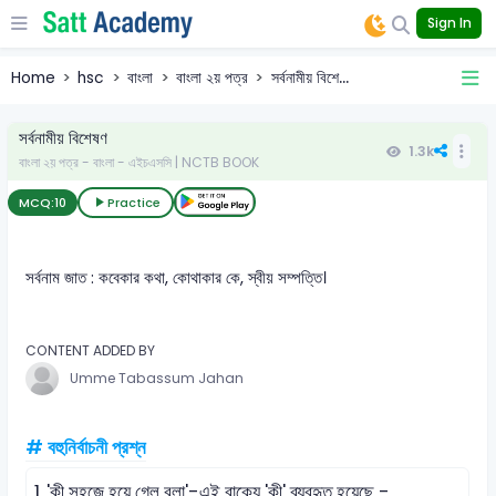
Sign In
Home
hsc
বাংলা
বাংলা ২য় পত্র
সর্বনামীয় বিশে...
সর্বনামীয় বিশেষণ
1.3k
বাংলা ২য় পত্র - বাংলা - এইচএসসি | NCTB BOOK
MCQ:
10
Practice
সর্বনাম জাত : কবেকার কথা, কোথাকার কে, স্বীয় সম্পত্তি।
CONTENT ADDED BY
Umme Tabassum Jahan
# বহুনির্বাচনী প্রশ্ন
1.
'কী সহজে হয়ে গেল বলা'-এই বাক্যে 'কী' ব্যবহৃত হয়েছে -