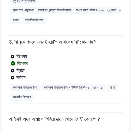
উন্মুক্ত বিশ্ববিদ্যালয়
স্কুল অব এডুকেশন - বাংলাদেশ উন্মুক্ত বিশ্ববিদ্যালয় — বিএড ভর্তি পরীক্ষা (২০২০-২১, ব্যাচ-২০২১)
বাংলা
সর্বনামীয় বিশেষণ
3.
'না বুঝে পড়লে এমনই হয়।'- এ বাক্যে 'না' কোন পদ?
বিশেষ্য
বিশেষণ
ক্রিয়া
সর্বনাম
জগন্নাথ বিশ্ববিদ্যালয়
জগন্নাথ বিশ্ববিদ্যালয় খ ইউনিট শিফট-২ ২০২৪-২৫
বাংলা
সর্বনামীয় বিশেষণ
4.
'সেই অস্ত্র আমাকে ফিরিয়ে দাও' এখানে 'সেই' কোন পদ?