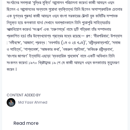
সংগঠনের সদস্যরা ‘বুদ্ধির মুক্তি' আন্দোলন পরিচালনা করেন। কাজী আবদুল ওদুদ
ছিলেন এ আন্দোলনের অন্যতম পুরোধা ব্যক্তিত্ব। তিনি ছিলেন অসাম্প্রদায়িক চেতনার
এক যুগন্ধর পুরুষ। কাজী আবদুল ওদুদ বাংলা সরকারের টেক্সট বুক কমিটির সম্পাদক
নিযুক্ত হয়ে কলকাতা যান। সেখানে অবস্থানকালে তিনি পুরোপুরি সাহিত্যচর্চায়
আত্মনিয়োগ করেন। ‘সংকল্প' এবং ‘তরুণপত্র' নামে দুটি পত্রিকা তাঁর সম্পাদনায়
প্রকাশিত হয়। তাঁর উল্লেখযোগ্য গ্রন্থের মধ্যে রয়েছে— গল্প : ‘মীরপরিবার’; উপন্যাস
: ‘নদীবক্ষে’, ‘আজাদ’; প্রবন্ধ : ‘নবপর্যায় (১ম ও ২য় খণ্ড)', ‘রবীন্দ্রকাব্যপাঠ’, ‘সমাজ
ও সাহিত্য', ‘শাশ্বতবঙ্গ’, ‘আজকার কথা', 'নজরুল প্রতিভা’, ‘কবিগুরু রবীন্দ্রনাথ’,
‘বাংলার জাগরণ' ইত্যাদি। এছাড়া ‘ব্যবহারিক শব্দকোষ' নামে একটি অভিধান তিনি
সংকলন করেন। ১৯৭০ খ্রিষ্টাব্দের ১৯ শে মে কাজী আবদুল ওদুদ কলকাতায় মৃত্যুবরণ
করেন ।
CONTENT ADDED BY
Md Yasir Ahmed
Read more