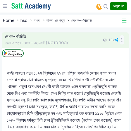
Sign In
Home
hsc
বাংলা
বাংলা ১ম পত্র
লেখক-পরিচিতি
লেখক-পরিচিতি
1.1k
বাংলা ১ম পত্র - বাংলা - এইচএসসি | NCTB BOOK
কাজী আবদুল ওদুদ ১৮৯৪ খ্রিষ্টাব্দের ২৬ শে এপ্রিল রাজবাড়ি জেলার পাংশা থানার
বাগমারা গ্রামে মামা বাড়িতে জন্মগ্রহণ করেন। তাঁর পিতা কাজী সগীরউদ্দীন ও মাতা
খোদেজা খাতুন। অসাধারণ মেধাবী কাজী আবদুল ওদুদ কলকাতা প্রেসিডেন্সি কলেজ
থেকে বিএ এবং অর্থনীতি বিষয়ে এমএ ডিগ্রি লাভ করেন। প্রেসিডেন্সি কলেজে নেতাজি
সুভাষচন্দ্র বসু, বিচারপতি রমাপ্রসাদ মুখোপাধ্যায়, বিচারপতি আমীন আহমদ প্রমুখ তাঁর
সহপাঠী ছিলেন। তিনি সংস্কৃত, ফারসি, উর্দু ও আরবি ভাষায়ও দক্ষতা অর্জন করেন।
ছাত্রাবস্থায়ই তিনি রবীন্দ্রভক্ত হন এবং সাহিত্যচর্চা শুরু করেন। ১৯২০ খ্রিষ্টাব্দ থেকে
১৯৪০ খ্রিষ্টাব্দ পর্যন্ত তিনি ঢাকা ইন্টারমিডিয়েট কলেজে (বর্তমান ঢাকা কলেজে) বাংলা
বিষয়ে অধ্যাপনা করেন। এ সময় ঢাকায় ‘মুসলিম সাহিত্য সমাজ' প্রতিষ্ঠিত হয়। এ