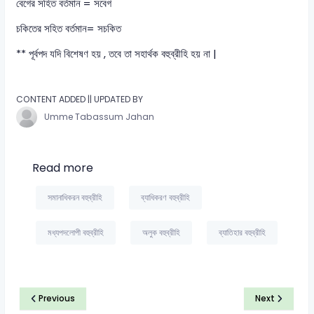
বেগের সহিত বর্তমান = সবেগ
চকিতের সহিত বর্তমান= সচকিত
** পূর্বপদ যদি বিশেষণ হয় , তবে তা সহার্থক বহুব্রীহি হয় না |
CONTENT ADDED || UPDATED BY
Umme Tabassum Jahan
Read more
সমানাধিকরন বহুব্রীহি
ব্যাধিকরণ বহুব্রীহি
মধ্যপদলোপী বহুব্রীহি
অলুক বহুব্রীহি
ব্যাতিহার বহুব্রীহি
Previous
Next