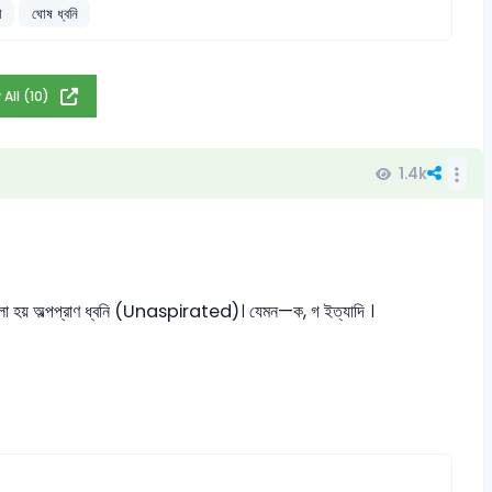
া
ঘোষ ধ্বনি
 All (10)
1.4k
 বলা হয় অল্পপ্রাণ ধ্বনি (Unaspirated)। যেমন—ক, গ ইত্যাদি ।