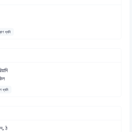
্রাণ ধ্বনি
িয়াদি
িল
াণ ধ্বনি
 দ, ঠ