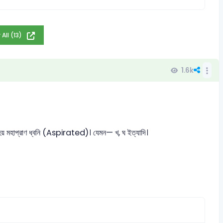
 All (13)
1.6k
লা হয় মহাপ্রাণ ধ্বনি (Aspirated)। যেমন— খ, ঘ ইত্যাদি।