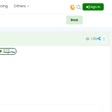
icing
Others
Sign In
Back
1.8k