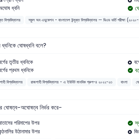
ঘ
অঘোষ ধ্বনি
ুক্ত বিশ্ববিদ্যালয়
স্কুল অব এডুকেশন - বাংলাদেশ উন্মুক্ত বিশ্ববিদ্যালয় — বিএড ভর্তি পরীক্ষা (২০২
ধ্বনিকে ঘোষধ্বনি বলে?
বর্গের তৃতীয় ধ্বনিকে
বর
বর
বর্গের প্রথম ধ্বনিকে
াহী বিশ্ববিদ্যালয়
রাজশাহী বিশ্ববিদ্যালয় - এ ইউনিট মানবিক গ্রুপ-৪ ২০২২-২৩
বাংলা
ঘো
ির ঘোষত্ব-অঘোষত্ব নির্ভর করে-
স্
বাতাসের পরিমাপের উপর
কন্ঠনালির উঠানামার উপর
জি