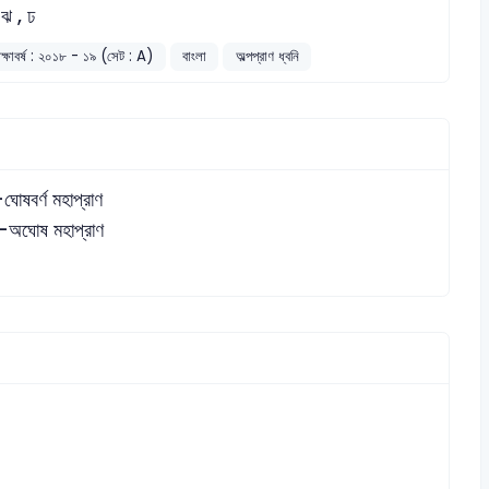
 ঝ , ঢ
ক্ষাবর্ষ : ২০১৮ - ১৯ (সেট : A)
বাংলা
অল্পপ্রাণ ধ্বনি
ঘোষবর্ণ মহাপ্রাণ
-অঘোষ মহাপ্রাণ