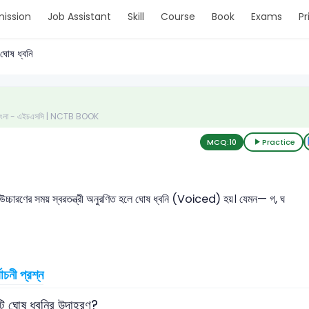
ission
Job Assistant
Skill
Course
Book
Exams
Pr
ঘোষ ধ্বনি
- বাংলা - এইচএসসি | NCTB BOOK
MCQ:
10
Practice
ি উচ্চারণের সময় স্বরতন্ত্রী অনুরণিত হলে ঘোষ ধ্বনি (Voiced) হয়। যেমন— গ, ঘ
বাচনী প্রশ্ন
ি ঘোষ ধ্বনির উদাহরণ?