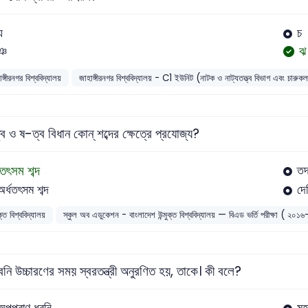
য
চ
ঝ
ঞ
ঙ্গীরনগর বিশ্ববিদ্যালয়
জাহাঙ্গীরনগর বিশ্ববিদ্যালয় - C1 ইউনিট (নাটক ও নাট্যতত্ত্ব বিভাগ এবং চারুক
ব ও ষ-ত্ব বিধান কোন্ শব্দের ক্ষেত্রে প্রযোজ্য?
তৎসম শব্দ
তদ
অর্ধতৎসম শব্দ
দেশ
ুক্ত বিশ্ববিদ্যালয়
স্কুল অব এডুকেশন - বাংলাদেশ উন্মুক্ত বিশ্ববিদ্যালয় — বিএড ভর্তি পরীক্ষা ( ২০
্বনি উচ্চারণের সময় স্বরতন্ত্রী অনুরণিত হয়, তাকে। কী বলে?
অল্পপ্রাণ ধ্বনি
মহ