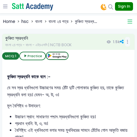
Sign In
Home
hsc
বাংলা
বাংলা ২য় পত্র
কুঞ্চিত স্বরধ্ব...
কুঞ্চিত স্বরধ্বনি
1.5k
বাংলা ২য় পত্র - বাংলা - এইচএসসি | NCTB BOOK
MCQ:
1
Practice
কুঞ্চিত স্বরধ্বনি কাকে বলে :-
যে সব স্বর ধ্বনিগুলো উচ্চারণের সময় ঠোঁট দুটি গোলাকার কুঞ্চিত হয়, তাকে কুঞ্চিত
স্বরধ্বনি বলা হয়। যেমন- অ, উ, ও।
মূল বৈশিষ্ট্য ও উদাহরণ:
উচ্চারণ স্থান: সাধারণত পশ্চাৎ স্বরধ্বনিগুলো কুঞ্চিত হয়।
প্রধান ধ্বনি: উ, ও, অ।
বৈশিষ্ট্য: এই ধ্বনিগুলো বলার সময় মুখবিবরের সামনে ঠোঁটের গোল আকৃতি বজায়
থাকে।