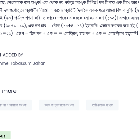
়েছে, সেগুলোকে বলে অঙ্ক। এক থেকে নয় পর্যন্ত অঙ্কে লিখিত। দশ লিখতে এক লিখে তার ডানে
ই দশ গুণোত্তর প্রণালীর নিয়ম। এ ধরনের প্রতিটি ‘দশ’কে একক ধরে আমরা বিশ বা কুড়ি
বই (৯০) পর্যন্ত গণনা করি। তারপরের দশকের একককে বলা হয় একশ (১০০)। এভাবে আমরা 
র (১০+১=১১), এক দশ চার = চৌদ্দ (১০+৪=১৪) ইত্যাদি। এভাবে দশকের ঘরে দুই (
=২১)। এরূপ – তিন দশ + এক = = একত্রিশ, চার দশ + এক = একচল্লিশ ইত্যাদি।
T ADDED BY
mme Tabassum Jahan
 more
াণ বা গণনাবাচক সংখ্যা
ক্রম বা পূরণবাচক সংখ্যা
তারিখবাচক সংখ্যা
ous