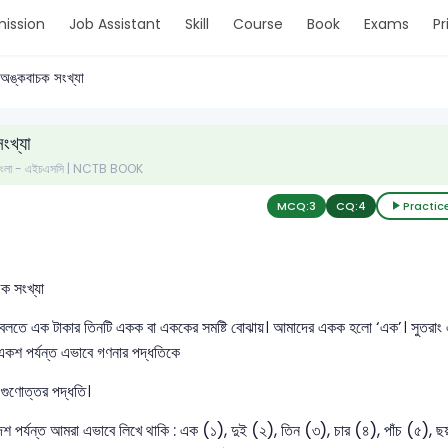
ission
Job Assistant
Skill
Course
Book
Exams
Pr
অঙ্কবাচক সংখ্যা
ংখ্যা
- বাংলা - এইচএসসি | NCTB BOOK
MCQ:
3
CQ:
4
Practic
ক সংখ্যা
’ বলতে এক টাকার তিনটি একক বা এককের সমষ্টি বোঝায়। আমাদের একক হলো ‘এক’। সুতর
কশ পর্যন্ত এভাবে গণনার পদ্ধতিকে
 গুণোত্তর পদ্ধতি।
শ পর্যন্ত আমরা এভাবে লিখে থাকি : এক (১), দুই (২), তিন (৩), চার (৪), পাঁচ (৫), 