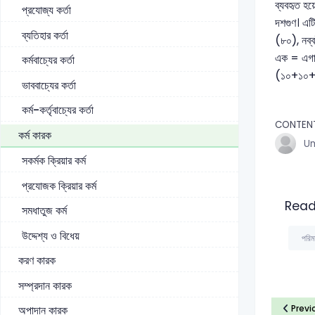
ব্যবহৃত হয
প্রযোজ্য কর্তা
দশগুণ। এটি
ব্যতিহার কর্তা
(৮০), নব্
এক = এগা
কর্মবাচ্যের কর্তা
(১০+১০+১
ভাববাচ্যের কর্তা
কর্ম-কর্তৃবাচ্যের কর্তা
CONTEN
কর্ম কারক
U
সকর্মক ক্রিয়ার কর্ম
প্রযোজক ক্রিয়ার কর্ম
Read
সমধাতুজ কর্ম
উদ্দেশ্য ও বিধেয়
পরিম
করণ কারক
সম্প্রদান কারক
Previ
অপাদান কারক