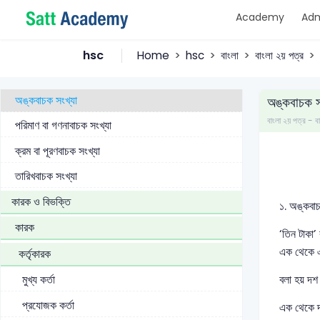
Academy
Adm
একবচন
বহুবচন
hsc
Home
hsc
বাংলা
বাংলা ২য় পত্র
সংখ্যাবাচক শব্দ
অঙ্কবাচক সংখ্যা
অঙ্কবাচক স
বাংলা ২য় পত্র 
পরিমাণ বা গণনাবাচক সংখ্যা
ক্রম বা পূরণবাচক সংখ্যা
তারিখবাচক সংখ্যা
কারক ও বিভক্তি
১. অঙ্কবাচ
কারক
‘তিন টাকা
এক থেকে এ
কর্তৃকারক
বলা হয় দশ
মুখ্য কর্তা
প্রযোজক কর্তা
এক থেকে দ