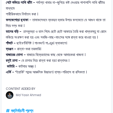
পেটে শুকিয়ে লাথি ঝাঁটা -
পর্যাপ্ত খাবার না-জুগিয়ে কষ্ট দেওয়ার পাশাপাশি লাথি ঝাঁটার
মাধ্যমে
শারীরিকভাবে নির্যাতন করা ।
কলকেপোড়া ছ্যাকা
- তামাকসেবনে ব্যবহৃত হুকার উপরে কলকেতে যে আগুন থাকে তা
দিয়ে দগ্ধ করা ।
ডালের বড়ি -
চালকুমড়া ও ডাল পিষে ছোট ছোট আকারে তৈরি করা খাদ্যবস্তু যা রোদে
শুকিয়ে সংরক্ষণ করা হয় এবং সবজি-মাছ-মাংসের সঙ্গে রান্না করে খাওয়া হয় ।
পাঁশুটে -
ছাইবর্ণবিশিষ্ট । পাংশুবর্ণ। পাণ্ডুর। ফ্যাকাশে।
ব্যঞ্জন -
রান্না-করা তরকারি।
বাজারের তোলা -
বাজারে বিক্রেতাদের কাছ থেকে আদায়করা খাজনা ।
রসুই চালা -
যে চালার নিচে রান্না করা হয়। রান্নাঘর ।
কাটারি -
কাটবার অস্ত্র ।
এর্কি - ‘
ইয়ার্কি’ শব্দের আঞ্চলিক উচ্চারণ। হাস্য-পরিহাস বা রসিকতা ।
CONTENT ADDED BY
Md Yasir Ahmed
# বহুনির্বাচনী প্রশ্ন