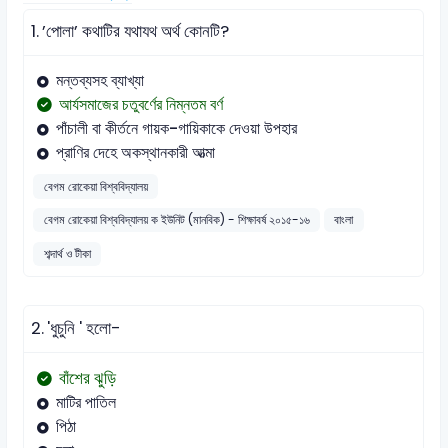
1.
’পোলা’ কথাটির যথাযথ অর্থ কোনটি?
মন্তব্যসহ ব্যাখ্যা
আর্যসমাজের চতুবর্ণের নিম্নতম বর্ণ
পাঁচালী বা কীর্তনে গায়ক-গায়িকাকে দেওয়া ‍উপহার
প্রাণির দেহে অকস্থানকারী আত্মা
বেগম রোকেয়া বিশ্ববিদ্যালয়
বেগম রোকেয়া বিশ্ববিদ্যালয় ক ইউনিট (মানবিক) - শিক্ষাবর্ষ ২০১৫-১৬
বাংলা
শব্দার্থ ও টীকা
2.
'ধুচুনি ' হলো-
বাঁশের ঝুড়ি
মাটির পাতিল
পিঠা