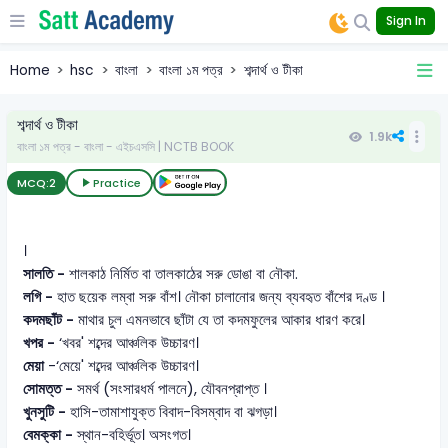
Sign In
Home
hsc
বাংলা
বাংলা ১ম পত্র
শব্দার্থ ও টীকা
শব্দার্থ ও টীকা
1.9k
বাংলা ১ম পত্র - বাংলা - এইচএসসি | NCTB BOOK
MCQ:
2
Practice
।
সালতি -
শালকাঠ নির্মিত বা তালকাঠের সরু ডোঙা বা নৌকা.
লগি -
হাত ছয়েক লম্বা সরু বাঁশ। নৌকা চালানোর জন্য ব্যবহৃত বাঁশের দণ্ড ।
কদমছাঁট -
মাথার চুল এমনভাবে ছাঁটা যে তা কদমফুলের আকার ধারণ করে।
খপর -
‘খবর' শব্দের আঞ্চলিক উচ্চারণ।
মেয়া
-‘মেয়ে' শব্দের আঞ্চলিক উচ্চারণ।
সোমত্ত -
সমর্থ (সংসারধর্ম পালনে), যৌবনপ্রাপ্ত ।
খুনসুটি -
হাসি-তামাশাযুক্ত বিবাদ-বিসম্বাদ বা ঝগড়া।
বেমক্কা -
স্থান-বহির্ভূত। অসংগত।