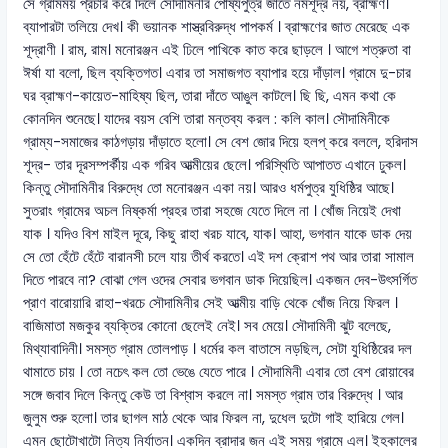
সে গ্রামময় প্রচার করে দিলে সৌদামিনীর পোষ্যপুত্র জাতে নমশূদ্র নয়, ব্রাহ্মণ।
ব্যাপারটা তলিয়ে দেখ। কী ভয়ানক শাস্ত্রবিরুদ্ধ পাপকর্ম । ব্রাহ্মণের জাত মেরেছে এক
শূদ্রাণী । রাম, রাম। মনোরঞ্জন এই ঢিলে পাখিকে কাত করে ছাড়লে । আগে শত্রুতা বা
ঈর্ষা যা বলো, ছিল ব্যক্তিগত। এবার তা সমাজগত ব্যাপার হয়ে দাঁড়াল। গ্রামে দু-চার
ঘর ব্রাহ্মণ-কায়েত-মাহিষ্য ছিল, তারা দাঁতে আঙুল কাটলে। ছি ছি, এমন কথা কে
কোনদিন শুনেছে। যাদের বয়স বেশি তারা মন্তব্য করল : কলি কাল। সৌদামিনীকে
গ্রাম্য-সমাজের কাঠগড়ায় দাঁড়াতে হলো। সে বেশ জোর দিয়ে হলপ্ করে বললে, হরিদাস
শূদ্র- তার দূরসম্পর্কীয় এক গরিব আত্মীয়ের ছেলে। পরিস্থিতি আপাতত এখানে ঢুকল।
কিন্তু সৌদামিনীর বিরুদ্ধে তো মনোরঞ্জন একা নয়। আরও ধর্মপুত্র যুধিষ্ঠির আছে।
সুতরাং গ্রামের অচল নিষ্কর্মা প্রহর তারা সহজে যেতে দিলে না । খোঁজ নিয়েই দেখা
যাক । যদিও বিশ মাইল দূরে, কিছু রাহা খরচ যাবে, যাক। আহা, ভগবান যাকে ডাক দেয়
সে তো হেঁটে হেঁটে বারানসী চলে যায় তীর্থ করতে। এই দশ ক্রোশ পথ আর তারা সামাল
দিতে পারবে না? বোঝা গেল ওদের সেবার ভগবান ডাক দিয়েছিল। একজন দেব-উৎসর্গিত
প্রাণ বারোয়ারি রাহা-খরচে সৌদামিনীর সেই আত্মীয় বাড়ি থেকে খোঁজ নিয়ে ফিরল ।
বাজিমাতা মজকুর ব্যক্তির কোনো ছেলেই নেই। সব মেয়ে। সৌদামিনী ঝুট বলেছে,
মিথ্যাবাদিনী। সমস্ত গ্রাম তোলপাড় । ধর্মের কল বাতাসে নড়ছিল, সেটা যুধিষ্ঠিরের দল
থামাতে চায় । তো নচেৎ কল তো ভেঙে যেতে পারে । সৌদামিনী এবার তো বেশ রোয়াবের
সঙ্গে জবাব দিলে কিন্তু কেউ তা বিশ্বাস করলে না। সমস্ত গ্রাম তার বিরুদ্ধে । আর
জুলুম শুরু হলো। তার ছাগল মাঠ থেকে আর ফিরল না, দুধেল দুটো গাই হারিয়ে গেল।
এমন ছোটোখাটো নিত্য নির্যাতন। একদিন ব্রাদার জন এই সময় গ্রামে এল। ইহকালের