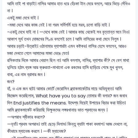
আমি তাই পা বাড়াই। নাসির আমার হাত ধরে হেঁচকা টান মেরে বললে, আরে ভিড়ে সেঁধিও
না ।
একটু মজা দেখে যাই ।
-মজা দেখে আর কাজ নেই । যা গরম সর্দিগর্মি হয়ে মরব, চলো বাড়ি যাই ।
-একটু দেখে যাই না । —দেখে কাজ নেই । আমার কাছ থেকেই সব বৃত্তান্ত শুনে নিও।
আকাশ সূর্য তখন দোজখের পিণ্ড বললেই চলে । আমি নাসিরের কথা মেনে নিলুম ।
আবার চড়াই-উত্রাই। ওঠানামার ব্যাপারটা এমন কষ্টকর। নাসির হেসে বললেন, আরও
মজা দেখতে গেলে আমাদের মাজা ভেঙে যেত।
রসিকতার দিকে আমার খেয়াল ছিল না। আমি বললাম, নাসির, ব্যাপার কী? সে বেশ মাথা
দুলিয়ে হঠাৎ ব্যঙ্গ আর ক্রুরতা-মাখানো এক রকমের হাসি ছাড়িয়ে শেষে মুখ খুলল,
বাবা, এর নাম ব্রাদার জন ।
জন?
হাঁ, ও এক জন বটে। আমার কোর্টে কেরোসিন ব্ল্যাকমার্কেটের দায়ে অভিযুক্ত। আমি
জিজ্ঞেস করেছিলাম, What have you to say তোমার কী বলার? জন জবাব
দিল End justifies the means. উদ্দেশ্য দিয়েই উপায়ের বিচার করা উচিত।
আমি ব্ল্যাকমার্কেট করিয়াছি ভিক্ষুকদের লঙ্গরখানায় ভাত প্রদানের জন্য ।
—অপরাধ স্বীকার করলে?
—হ্যাঁ। প্রথম অপরাধ। তাই ছেড়ে দিলাম। কিন্তু ব্যাটা পাকা বদমাশ। আজ দেখলে না,
কীভাবে ম্যানেজ করলে । —কী ম্যানেজ?