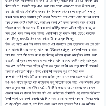
জমিনের চাষি, কয়েকজন। তারা বলত, মায়ের অন্নে প্রতিপালিত, মার তো অপমান হতে
দিতে পারি নে । স্বদেশি বাবুর সেও একটা ভয়। ছোটো লোকগুলো কখন কী করে বসে,
বলা যায় না। আর সৌদামিনীর অন্তর ছিল। বিপদে-আপদে সে বহু মানুষকেই সাহায্য
করত। বেড়ার মধ্যে গেরস্থর মুরগি দেখলে জিভে জল-সরা শেয়াল যেমন ঘন ঘন তাকায়
আর লোভের চোটে ছটফট করে, মনোরঞ্জন মালো সেই রকম অবস্থায় নতুন পাঁয়তারা
ভাঁজতে লাগল। কী করা যায়, কী করা যায়। অবিশ্যি সময়ও এদিকে গড়িয়ে যাচ্ছে, তা
মনে রেখো। বছর যাচ্ছে বছর আসছে। সৌদামিনীর চুল ক্রমশ সাদা, দেহে প্রৌঢ়ত্বের
রেখা। কিন্তু আদাওতি ঠিক চলছে। সৌদামিনী বনাম স্বদেশি বাবু ।
ঠিক এই পর্যায়ে দেখা দিল ব্রাদার জন। সে তো পরকালের চেয়ে ইহকালের খবর ঢের বেশি
রাখে। তারপর মিশনের অবস্থা ভালো নয়। ইউরোপে মহাযুদ্ধ বেধেছিল। ফলে ডোনাররা
আর খাত-মতো চাঁদা পাঠায় না বা হার দিয়েছে কমিয়ে। সুতরাং আয়বৃদ্ধির উপায় একটা
করতেই হয়। ব্রাদার জন এলাকার খবর জানত। ভাষা মারফত একটা অদৃশ্য যোগসূত্র
গড়ে ওঠে। অবিশ্যি তখন পাদ্রির ভূমিকা তত প্রকট হয়নি। আর বাবুর সঙ্গে কী কথাবার্তা
হতো তা খোদাকেই মালুম ৷ কিন্তু সৌদামিনী সকলের মুখে ছাই দিয়ে বসল ।
ব্যাপারটা বলছি। সৌদামিনী মাঝে মাঝে আত্মীয়স্বজনের সঙ্গে দেখা করতে যায়। আট-
দশ-বিশ-মাইল দূরে দূরে তার মাতৃকুলের কিছু ভাইবোন কুটুম আছে। এক জায়গায় থেকে
থেকে মানুষের প্রাণ তো হাঁপিয়ে ওঠে। সৌদামিনী বছরে এমন দু-একবার দম ফেলতে
বেরুত। তখন ঘর পাহারা দিত তার চাষি এবং কামিনেরা। সৌদামিনী এই ব্যাপারে নিশ্চিন্ত
ছিল। কারণ, ওরা রক্ষণাবেক্ষণের ভার নিলে আর কোনো আশঙ্কা থাকে না । কিন্তু এবার
সে শুধু বেড়িয়ে এলো না, সঙ্গে নিয়ে এলো একটা বছর দুয়েকের শিশু । এক আত্মীয়ের