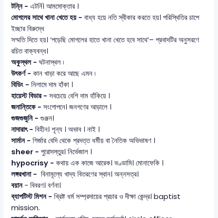
টন্নি -
এটর্নি। আমমোক্তার ।
মোগলের সাথে খানা খেতে হয় -
বাধ্য হয়ে নতি স্বীকার করতে হয়। পরিস্থিতির চাপে
ইচ্ছার বিরুদ্ধে
সম্মতি দিতে হয়। ‘পড়েছি মোগলের হাতে খানা খেতে হবে সাথে’– প্রবাদটির অনুসরণে
রচিত বাক্যবন্ধ।
অকুস্থল -
ঘটনাস্থল ৷
উৎকর্ণ -
কান খাড়া করে আছে এমন ৷
বিডিং -
নিলামে দাম হাঁকা ।
হায়েস্ট বিডার -
সবচেয়ে বেশি দাম হাঁকিয়ে ।
জনান্তিকে -
সংগোপনে। জনগণের আড়ালে ।
গুজগুজুনি -
গুঞ্জন।
নাদারাৎ -
বিহীন। শূন্য । অভাব । নাই ।
সার্মান -
গির্জার বেদি থেকে প্রদত্ত ধর্মীয় বা নৈতিক অভিভাষণ ।
sheer -
পুরোদস্তুর। নির্ভেজাল ।
hypocrisy -
কথায় এক কাজে আরেক। ভণ্ডামি। মোনাফেকি ।
লঙ্গরখানা -
বিনামূল্যে খাদ্য বিতরণের স্থান। অন্নসত্র।
বয়ান
- বিবরণ। বর্ণনা।
ব্যাপটিস্ট মিশন -
খ্রিষ্ট ধর্ম সম্প্রদায়ের প্রচার ও দীক্ষা কেন্দ্র। baptist
mission.