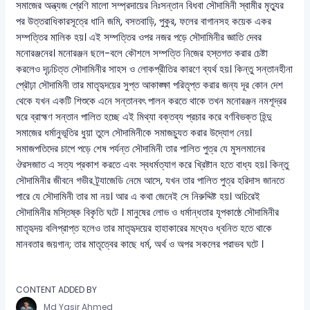
সমাজের অন্ত্যজ শ্রেণি মালো সম্প্রদায়ের নিঃসন্তান বিধবা সৌদামিনী স্বামীর মৃত্যুর
পর উত্তরাধিকারসূত্রে ধানি জমি, বসতবাড়ি, পুকুর, ফলের বাগানসহ কয়েক একর
সম্পত্তির মালিক হয়। এই সম্পত্তির ওপর নজর পড়ে সৌদামিনীর জ্ঞাতি দেবর
মনোরঞ্জনের। মনোরঞ্জন ছলে-বলে কৌশলে সম্পত্তি নিজের হস্তগত করার চেষ্টা
করলেও দৃঢ়চিত্ত সৌদামিনীর সাহস ও লোকপ্রীতির কারণে ব্যর্থ হয়। কিন্তু সন্তানহীনা
প্রৌঢ়া সৌদামিনী তার মাতৃহৃদয়ের সুপ্ত আকাঙ্ক্ষা পরিতৃপ্ত করার জন্য দূর কোন দেশ
থেকে যখন একটি শিশুকে এনে সন্তানবৎ পালন করতে থাকে তখন মনোরঞ্জন নমশূদ্রর
ঘরে ব্রাহ্মণ সন্তান পালিত হচ্ছে এই মিথ্যা বক্তব্য প্রচার করে বর্ণবিভক্ত হিন্দু
সমাজের ধর্মানুভূতির ধুয়া তুলে সৌদামিনীকে সমাজচ্যুত করার উদ্যোগ নেয়।
সমাজপতিদের চাপে পড়ে শেষ পর্যন্ত সৌদামিনী তার পালিত পুত্র যে মুসলমানের
ঔরসজাত এ সত্য প্রকাশ করতে এবং স্বধর্মত্যাগ করে খ্রিষ্টান হতে বাধ্য হয়। কিন্তু
সৌদামিনীর জীবনে গভীর ট্র্যাজেডি নেমে আসে, যখন তার পালিত পুত্র হরিদাস জানতে
পারে যে সৌদামিনী তার মা নয়। আর এ কথা জেনেই সে নিরুদ্দিষ্ট হয়। অচিরেই
সৌদামিনীর মস্তিষ্ক বিকৃতি ঘটে । মানুষের লোভ ও ধর্মান্ধতার যূপকাষ্ঠে সৌদামিনীর
মাতৃহৃদয় বলিপ্রাপ্ত হলেও তার মাতৃহৃদয়ের হাহাকারের মধ্যেও ধ্বনিত হতে থাকে
মানবতার জয়গান; তার মাতৃত্বের কাছে ধর্ম, অর্থ ও অপর সকলের পরাভব ঘটে ।
CONTENT ADDED BY
Md Yasir Ahmed