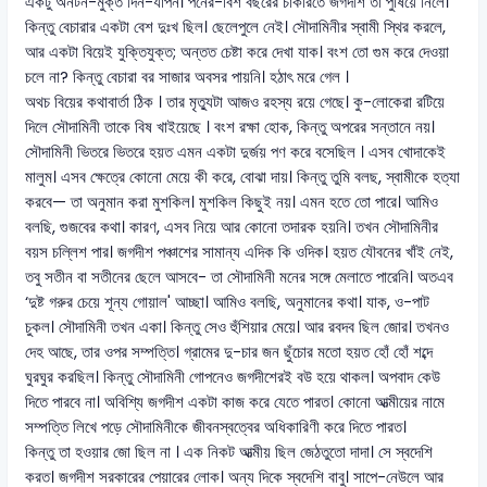
একটু অনটন-মুক্ত দিন-যাপন। পনের-বিশ বছরের চাকরিতে জগদীশ তা পুষিয়ে নিলে।
কিন্তু বেচারার একটা বেশ দুঃখ ছিল। ছেলেপুলে নেই। সৌদামিনীর স্বামী স্থির করলে,
আর একটা বিয়েই যুক্তিযুক্ত; অন্তত চেষ্টা করে দেখা যাক। বংশ তো গুম করে দেওয়া
চলে না? কিন্তু বেচারা বর সাজার অবসর পায়নি। হঠাৎ মরে গেল ।
অথচ বিয়ের কথাবার্তা ঠিক । তার মৃত্যুটা আজও রহস্য রয়ে গেছে। কু-লোকেরা রটিয়ে
দিলে সৌদামিনী তাকে বিষ খাইয়েছে । বংশ রক্ষা হোক, কিন্তু অপরের সন্তানে নয়।
সৌদামিনী ভিতরে ভিতরে হয়ত এমন একটা দুর্জয় পণ করে বসেছিল । এসব খোদাকেই
মালুম। এসব ক্ষেত্রে কোনো মেয়ে কী করে, বোঝা দায়। কিন্তু তুমি বলছ, স্বামীকে হত্যা
করবে— তা অনুমান করা মুশকিল। মুশকিল কিছুই নয়। এমন হতে তো পারে। আমিও
বলছি, গুজবের কথা। কারণ, এসব নিয়ে আর কোনো তদারক হয়নি। তখন সৌদামিনীর
বয়স চল্লিশ পার। জগদীশ পঞ্চাশের সামান্য এদিক কি ওদিক। হয়ত যৌবনের খাঁই নেই,
তবু সতীন বা সতীনের ছেলে আসবে- তা সৌদামিনী মনের সঙ্গে মেলাতে পারেনি। অতএব
‘দুষ্ট গরুর চেয়ে শূন্য গোয়াল' আচ্ছা। আমিও বলছি, অনুমানের কথা। যাক, ও-পাট
চুকল। সৌদামিনী তখন একা। কিন্তু সেও হুঁশিয়ার মেয়ে। আর রবদব ছিল জোর। তখনও
দেহ আছে, তার ওপর সম্পত্তি। গ্রামের দু-চার জন ছুঁচোর মতো হয়ত হোঁ হোঁ শব্দে
ঘুরঘুর করছিল। কিন্তু সৌদামিনী গোপনেও জগদীশেরই বউ হয়ে থাকল। অপবাদ কেউ
দিতে পারবে না। অবিশ্যি জগদীশ একটা কাজ করে যেতে পারত। কোনো আত্মীয়ের নামে
সম্পত্তি লিখে পড়ে সৌদামিনীকে জীবনস্বত্বের অধিকারিণী করে দিতে পারত।
কিন্তু তা হওয়ার জো ছিল না । এক নিকট আত্মীয় ছিল জেঠতুতো দাদা। সে স্বদেশি
করত। জগদীশ সরকারের পেয়ারের লোক। অন্য দিকে স্বদেশি বাবু। সাপে-নেউলে আর