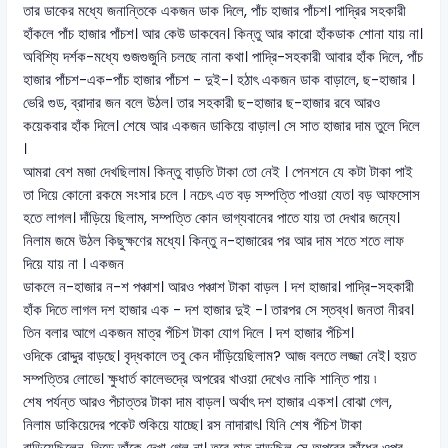
তার ডাকের মধ্যে জনান্তিকে একজন ডাক দিলে, পাঁচ হাজার পাঁচশ। পাদ্রির সহকারী
হাঁকলে পাঁচ হাজার পাঁচশ। আর কেউ ডাকবেন। কিন্তু আর কারো হাঁকডাক শোনা যায় না।
অবিশ্যি দর্শক-মধ্যে গুজগুজুনি চলছে নানা কথা। পাদ্রি-সহকারী আবার হাঁক দিলে, পাঁচ
হাজার পাঁচশ-এক-পাঁচ হাজার পাঁচশ - দুই-। হঠাৎ একজন ডাক বাড়ালে, ছ-হাজার ।
ভেরি গুড, ব্রাদার জন বলে উঠল। তার সহকারী ছ-হাজার ছ-হাজার রবে আরও
কয়েকবার হাঁক দিলে। শেষে আর একজন ডাকিয়ে বাড়াল। সে সাত হাজার দাম তুলে দিলে
।
আমরা বেশ মজা দেখছিলাম। কিন্তু বাড়তি টাকা তো নেই । পেনশনে যে কটা টাকা পাই
তা দিয়ে কোনো রকমে সংসার চলে । নচেৎ এত বড় সম্পত্তি পাওয়া যেত। বড় আফসোস
হতে লাগল। দাঁড়িয়ে ছিলাম, সম্পত্তি কোন ভাগ্যবানের পাতে যায় তা দেখার জন্যে।
নিলাম জমে উঠল কিছুক্ষণের মধ্যে। কিন্তু ন-হাজারের পর আর দাম শতে শতে লাফ
দিয়ে যায় না । একজন
ডাকলে ন-হাজার ন-শ পঞ্চাশ। আরও পঞ্চাশ টাকা বাড়ল । দশ হাজার। পাদ্রি-সহকারী
হাঁক দিতে লাগল দশ হাজার এক - দশ হাজার দুই -। তারপর সে স্তব্ধ। জনতা নীরব।
তিন বলার আগে একজন মাত্র পঁচিশ টাকা যোগ দিলে । দশ হাজার পঁচিশ।
ওদিকে রোদ্দুর বাড়ছে। বৃদ্ধকালে তবু কেন দাঁড়িয়েছিলাম? আজ বলতে লজ্জা নেই। হয়ত
সম্পত্তির লোভে। ক্ষুধার্ত কালেভদ্রে অপরের খাওয়া দেখেও নাকি শান্তি পায় ৷
শেষ পর্যন্ত আরও পঁচাত্তর টাকা দাম বাড়ল। অর্থাৎ দশ হাজার একশ। বোঝা গেল,
নিলাম ডাকিয়েদের পকেট শুকিয়ে যাচ্ছে। রস নাদারাৎ। যিনি শেষ পঁচিশ টাকা