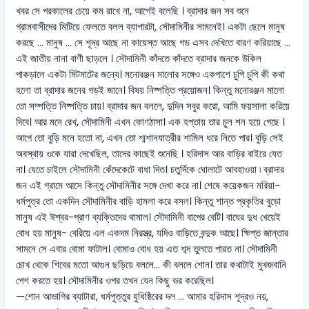
খবর সে পরকালের চেয়ে কম রাখে না, আগেই বলেছি । ব্রাদার জন সব শুনে
গ্রামবাসীদের মিটিয়ে ফেলতে বলল ব্যাপারটা, সৌদামিনীর সামনেই। একটা ছেলে মানুষ
করছে ... মানুষ ... সে শূদ্র আছে না কায়েস্ত আছে গড এসব দেখিতে বারণ করিয়াছে ...
এই জাতীয় নানা বাণী ছাড়লে । সৌদামিনী কাঁদতে কাঁদতে ব্রাদার জনকে উকিল
পাকড়ালে একটা মিটমাটের জন্যে। মনোরঞ্জন মালোর সঙ্গেও একপাশে চুপি চুপি কী কথা
হলো তা ব্রাদার জনের গড়ই জানে। বিষয় নিষ্পত্তি প্রয়োজন। কিন্তু মনোরঞ্জন মালো
তো সম্পত্তি নিষ্পত্তি চায়। ব্রাদার জন বললে, দুদিন সবুর করো, আমি ফয়সালা করিয়ে
দিবে। আর মনে রেখ, সৌদামিনী এখন কোণঠাসা। এক হপ্তায় তার চুল শন হয়ে গেছে ।
আগে তো বুড়ি মনে হতো না, এখন তো শ্মশানযাত্রীর শামিল ধরে নিতে পার। বুড়ি সেই
অবস্থায় ওকে যারা দেখেছিল, তাদের কাছেই শুনেছি । হরিদাস আর বাড়ির বাইরে যেত
না। যেতে চাইলে সৌদামিনী কেঁদেকেটে বাধা দিত। চতুর্দিকে ঘোলাটে আবহাওয়া ৷ ব্রাদার
জন এই গ্রামে আসে কিন্তু সৌদামিনীর সঙ্গে দেখা করে না। শেষে কয়েকজন মরিয়া-
ধর্মপুত্র তো একদিন সৌদামিনীর বাড়ি হামলা করে বসল। কিন্তু শান্ত প্রকৃতির বুড়ো
মানুষ এই ঈশ্বর-প্রাণ ব্যক্তিদের থামাল। সৌদামিনী বাপের বেটি। বাঘের দুধ খেয়েই
বোধ হয় মানুষ- বেরিয়ে এল একদম নিরস্ত্র, যদিও বাড়িতে বন্দুক আছে। ক্ষিপ্ত জান্তার
সামনে সে এবার বোমা ফাটাল। বোমাও বোধ হয় এত শব্দ তুলতে পারত না। সৌদামিনী
চোখ থেকে শিবের মতো আগুন ছড়িয়ে বললে... কী বললে শোন। তার কথাটাই মুখজবানি
পেশ করতে হয়। সৌদামিনীর ওপর তখন যেন কিছু ভর করেছিল।
—শোন আভাগির ব্যাটারা, ধর্মপুত্তুর যুধিষ্ঠিরের দল ... আমার হরিদাস শূদ্রও নয়,