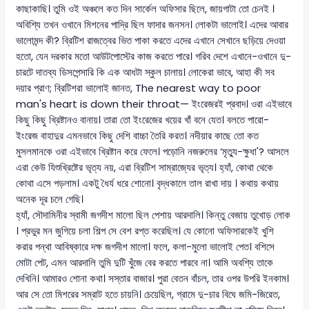
কাছাকাছি। তুমি ওই অঞ্চলে কত দিন সার্কেল অফিসার ছিলে, জায়গাটা তো চেনই ।
অবিশ্যি তখন ওখানে মিশনের পাদ্রি ছিল ফাদার জনসন। লোকটা ভালোই। এদের আবার
ভালোমন্দ কী? ব্রিটিশ রাজত্বের ভিত পাকা করতে এদের এখানে সেখানে ছড়িয়ে দেওয়া
হতো, যেন দরকার মতো আউটপোস্টের কাজ করতে পারে। গরিব দেশে এখানে-ওখানে দু-
চারটে দাতব্য ডিসপেন্সারি কি এক আধটা স্কুল চালায়। লোকেরা ভাবে, আহা কী সব
দয়ার প্রাণ; ব্রিটিশরা ভালোই জানত, The nearest way to poor
man's heart is down their throat— ইংরেজরই প্রবাদ। ওরা এইভাবে
কিছু কিছু খ্রিষ্টানও বানায়। তারা তো ইংরেজের খয়ের খাঁ বনে যেত। বলতে পারো-
ইংরেজ বাহাদুর এমনভাবে কিছু দেশি বাচ্চা তৈরি করত। নদীয়ার কাছে তো কত
মুসলমানকে ওরা এইভাবে খ্রিষ্টান করে ফেলে। পড়োনি নজরুলের ‘মৃত্যু-ক্ষুধা'? আসলে
এরা কেউ যিশুখ্রিষ্টের ভৃত্য নয়, এরা ব্রিটিশ সাম্রাজ্যের ভৃত্য। হ্যাঁ, কোথা থেকে
কোথা এসে পড়লাম। একটু ধৈর্য ধরে শোনো। বৃদ্ধকালে তাল রাখা দায় । কথায় কথায়
অনেক দূর চলে গেছি।
হ্যাঁ, সৌদামিনীর স্বামী জগদীশ মালো ছিল পেশায় আরদালি। কিন্তু বেজায় তুখোড় লোক
। প্রভুর মন জুগিয়ে চলা শিল্প সে বেশ রপ্ত করেছিল। যে কোনো অফিসারকেই খুশি
করার পন্থা আবিষ্কারে দক্ষ জগদীশ মালো। ফলে, কলা-মুলো ভালোই পেত। বশিসে
মোটা পেট, এমন আরদালি তুমি দুটি খুঁজে বের করতে পারবে না। আমি অবশ্যি তাকে
দেখিনি। আমারও শোনা কথা। সস্তার বাজার। পুরা বেতন বাঁচল, তার ওপর উপরি ইনকাম।
আর সে তো মিশরের সম্রাট হতে চায়নি। চেয়েছিল, গ্রামে দু-চার বিঘে জমি-জিরেত,