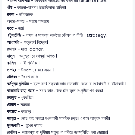
সার্কেল অফিসার -
কার্যক্রম পরিমণ্ডলের কর্মকর্তা। circle officer.
খাঁই -
কামনা-বাসনা। উচ্চাভিলাষ। চাহিদা।
রবদব -
জাঁকজমক ।
অবরে-সবরে - সময়ে অসময়ে।
ফতে -
জয়।
স্ট্র্যাটেজি -
লক্ষ্য ও সাফল্য অর্জনের কৌশল বা নীতি । strategy.
আদাওতি -
শত্রুতা। বিদ্বেষ।
ডোনার -
দাতা। donor.
মালুম -
অনুভূত। বোধগম্য। আগত ।
কামিন -
নারী শ্রমিক ।
তাপহর -
উত্তাপ দূর করে এমন ।
মাহিষ্য -
কৈবর্ত জাতি ।
ধর্মপুত্র যুধিষ্ঠির -
ব্যঙ্গ অর্থে সত্যবাদিতার ভানকারী, অতিশয় মিথ্যাবাদী বা রটনাকারী।
বারোয়ারি রাহা খরচে -
সবার কাছ থেকে চাঁদা তুলে সংগৃহীত পথ খরচে।
মজকুর -
পূর্ববর্ণিত।
রোয়াব -
সম্ভ্রম।
কায়েত -
কায়স্থ ।
জান্তা -
জোর করে ক্ষমতা দখলকারী সামরিক চক্র। এখানে আক্রমণকারী।
মুখজবানি -
মুখের ভাষায় ৷
কোটাল -
অমাবস্যা বা পূর্ণিমায় সমুদ্র বা নদীতে জলস্ফীতি। ভরা জোয়ার।