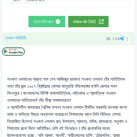
প্রশ্ন তৈরি করুন
View All (38)
লেখক-পরিচিতি
1.4k
শওকত ওসমানের প্রকৃত নাম শেখ আজিজুর রহমান। শওকত ওসমান তাঁর সাহিত্যিক
নাম। তাঁর জন্ম ১৯১৭ খ্রিষ্টাব্দের দোসরা জানুয়ারি পশ্চিমবঙ্গের হুগলি জেলার সবল
সিংহপুরে । বাংলাদেশের বিশিষ্ট কথাসাহিত্যিক, নাট্যকার ও প্রাবন্ধিক শওকত
ওসমানের সাহিত্যকর্ম তাঁর তীক্ষ্ণ সমাজসচেতন
ও প্রগতিশীল ভাবধারার শৈল্পিক ফসল। শওকত ওসমান দীর্ঘদিন সরকারি কলেজে বাংলা
ভাষা ও সাহিত্য বিষয়ে অধ্যাপনা করেছেন। শিক্ষকতার আগে তিনি বিভিন্ন পেশায়
নিয়োজিত ছিলেন। শওকত ওসমান গল্প, উপন্যাস, প্রবন্ধ, নাটক, রম্যরচনা, অনুবাদ ও
শিশুতোষ রচনা মিলে আশিটিরও বেশি বই লিখেছেন । তাঁর রচনাবলির মধ্যে
উল্লেখযোগ্য হচ্ছে : ‘বনি আদম’, ‘জননী', ‘ক্রীতদাসের হাসি’, ‘চৌরসন্ধি’, ‘রাজা