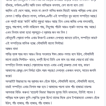
হাঁকছে, দর্শকমণ্ডলী। আমি তখন নাসিরকে বললাম, বেশ বাংলা বলে তো।
বহুদিন এই দেশে আছে, বলবে না কেন? নাসির জবাব দিয়েই আবার পাদ্রির ওপর চোখ
ফেলল । পাদ্রি হাঁকতে লাগল, দর্শকমণ্ডলী! এই সম্পত্তি খুব ভালো সম্পত্তি আছে।
এক প্লটে বারো ‘কানি' জমি। পুকুর। আরও আছে তিন একর জমির ওপর বসতবাড়ি,
পুকুর, গাছপালা, দশটা নারিকেল গাছ, লিচুগাছ পাঁচটা আরও ফ্রুট-ফলের গাছ আছে।
এখন নিলাম ডাকা হবে। প্রস্তুত-। ব্রাদার জন দম নিল ।
কৌতূহলী শ্রোতা দর্শক এবার উৎকর্ণ। একজন নেপথ্যে জানতে চাইল, সম্পত্তি কার?
এই সম্পত্তির মালিক হচ্ছে সৌদামিনী মালো সিস্টার।
আজব নাম!
পাদ্রি ব্যঙ্গ স্বর শুনে আরও বিনয় সহকারে ঈষৎ জোর-গলায় বলে উঠল, সৌদামিনী
মালো চার্চের সিস্টার- বহেন, ভগ্নী ছিল। তিনি এক মাস হয় মারা গেছেন। চার্চ তার
সম্পত্তি নিলাম করছে। শ্রোতাদের মধ্যে এবার একটু চাঞ্চল্য দেখা যায়, কারণ
আকাশের রোদ্দুর বেশ নির্দয়। হঠাৎ গরম পড়ছে। নেপথ্যে একজন বললে, সাহেব জলদি
করো।
অলরাইট উচ্চারণের পর ব্রাদার জন হেঁকে উঠল, সৌদামিনী মালো, সৌদামিনী মালো,
তারই সম্পত্তি এবার নিলাম শুরু হবে । আমাদের পয়লা ডাক পাঁচ হাজার। তারপর
আপনারা বিডিং করুন। ‘হায়েস্ট বিডার’ উচ্চতম মূল্যে যিনি ডাকবেন, তিনিই পাবেন ।
পাদ্রির সঙ্গে দুজন কুলি শ্রেণির যুবক ছিল। তাদের দিকে চোখ ইশারামতো একজন হেঁকে
উঠল, পাঁচ হাজার, পাঁচ হাজার, পাঁচ হাজার ।