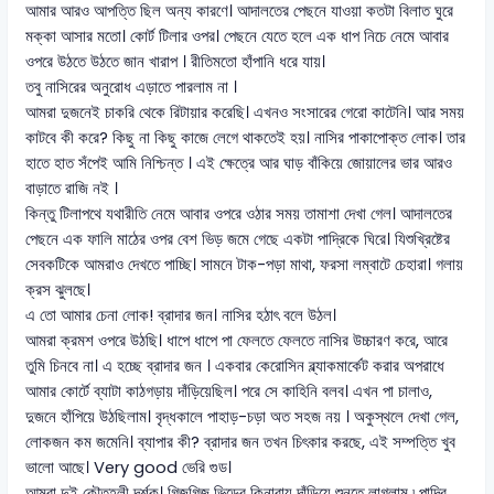
আমার আরও আপত্তি ছিল অন্য কারণে। আদালতের পেছনে যাওয়া কতটা বিলাত ঘুরে
মক্কা আসার মতো। কোর্ট টিলার ওপর। পেছনে যেতে হলে এক ধাপ নিচে নেমে আবার
ওপরে উঠতে উঠতে জান খারাপ । রীতিমতো হাঁপানি ধরে যায়।
তবু নাসিরের অনুরোধ এড়াতে পারলাম না ।
আমরা দুজনেই চাকরি থেকে রিটায়ার করেছি। এখনও সংসারের গেরো কাটেনি। আর সময়
কাটবে কী করে? কিছু না কিছু কাজে লেগে থাকতেই হয়। নাসির পাকাপোক্ত লোক। তার
হাতে হাত সঁপেই আমি নিশ্চিন্ত । এই ক্ষেত্রে আর ঘাড় বাঁকিয়ে জোয়ালের ভার আরও
বাড়াতে রাজি নই ।
কিন্তু টিলাপথে যথারীতি নেমে আবার ওপরে ওঠার সময় তামাশা দেখা গেল। আদালতের
পেছনে এক ফালি মাঠের ওপর বেশ ভিড় জমে গেছে একটা পাদ্রিকে ঘিরে। যিশুখ্রিষ্টের
সেবকটিকে আমরাও দেখতে পাচ্ছি। সামনে টাক-পড়া মাথা, ফরসা লম্বাটে চেহারা। গলায়
ক্রস ঝুলছে।
এ তো আমার চেনা লোক! ব্রাদার জন। নাসির হঠাৎ বলে উঠল।
আমরা ক্রমশ ওপরে উঠছি। ধাপে ধাপে পা ফেলতে ফেলতে নাসির উচ্চারণ করে, আরে
তুমি চিনবে না। এ হচ্ছে ব্রাদার জন । একবার কেরোসিন ব্ল্যাকমার্কেট করার অপরাধে
আমার কোর্টে ব্যাটা কাঠগড়ায় দাঁড়িয়েছিল। পরে সে কাহিনি বলব। এখন পা চালাও,
দুজনে হাঁপিয়ে উঠছিলাম। বৃদ্ধকালে পাহাড়-চড়া অত সহজ নয় । অকুস্থলে দেখা গেল,
লোকজন কম জমেনি। ব্যাপার কী? ব্রাদার জন তখন চিৎকার করছে, এই সম্পত্তি খুব
ভালো আছে। Very good ভেরি গুড।
আমরা দুই কৌতূহলী দর্শক। গিজগিজ ভিড়ের কিনারায় দাঁড়িয়ে শুনতে লাগলাম ৷ পাদ্রি