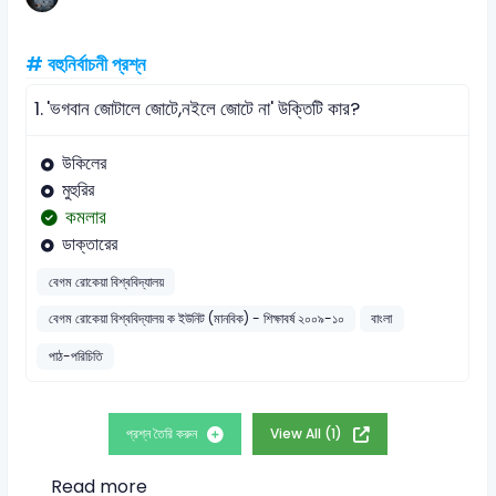
# বহুনির্বাচনী প্রশ্ন
1.
'ভগবান জোটালে জোটে,নইলে জোটে না' উক্তিটি কার?
উকিলের
মুহুরির
কমলার
ডাক্তারের
বেগম রোকেয়া বিশ্ববিদ্যালয়
বেগম রোকেয়া বিশ্ববিদ্যালয় ক ইউনিট (মানবিক) - শিক্ষাবর্ষ ২০০৯-১০
বাংলা
পাঠ-পরিচিতি
প্রশ্ন তৈরি করুন
View All (1)
Read more