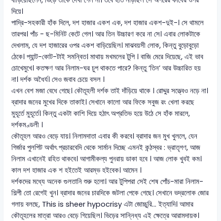
বাড়িয়েছিলেন, ভিড়ে তাঁকে দেখা গেল না। তবে হাত নাড়ছিল সে অপরের কাঁধের ওপর
দিয়ে।
পাদ্রি-সহকারী হাঁক দিলে, দশ হাজার একশ এক, দশ হাজার একশ-দুই-। সে থামলে
তারপর। পাঁচ - ছ-মিনিট কেটে গেল। আর তিন উচ্চারণ করে না সে। এবার লোকটাকে
দেখলাম, যে দশ হাজারের ওপর একশ বাড়িয়েছিল। মাঝবয়সী লোক, কিন্তু বুড়োবুড়ো
ঠেকে। প্যান্ট-কোট-টাই সমন্বিত। মাথায় মখমলের টুপি । বাজি মেরে দিয়েছে, এই ভাব
চোখেমুখে। কতক্ষণ আর নিলাম-ঘর চুপ থাকতে পারে? কিন্তু ‘তিন’ আর উচ্চারিত হয়
না। দর্শক অধৈর্য। সেও জবাব চেয়ে বসল ।
এখন বেশ মজা বেধে গেছে। কৌতূহলী দর্শক তাই দাঁড়িয়ে থাকে । রোদ্দুর সত্ত্বেও নড়ে না।
ব্রাদার জনের মুখের দিকে তাকাই। সেখানে কালো আর ফিকে সবুজ রং খেলা করছে
মুহূর্তে মুহূর্তে। কিন্তু একটা কাশি দিয়ে হঠাৎ অপ্রতিভ হয়ে উঠে সে হাঁক মারলে,
দর্শকমণ্ডলী ।
কৌতূহল আরও বেড়ে যায়। নিলামদাতা এবার কী করবে। ব্রাদার জন মুখ খুললে, যেন
গির্জার পুলপিট অর্থাৎ প্রচারবেদি থেকে সার্মান দিচ্ছে এমনই কন্ঠস্বর : ভ্রাতৃগণ, আজ
নিলাম এখানেই রহিত থাকবে। আগামীকল্য পুনরায় ডাকা হবে । আজ লোক খুবই কম।
কাল দশ হাজার এক শ হইতেই আরম্ভ হইবেক। আমেন ।
দর্শকদের মধ্যে অনেক গুলতানি শুরু হলো। আর টুপিপরা সেই শেষ পোঁচ-মারা নিলাম-
শিল্পী তো রেগেই খুন। ব্রাদার জনের চারদিকে জটলা পেকে গেছে। সেখানে ভদ্রলোক জোর
গলায় বলছে, This is sheer hypocrisy এটা জোচ্চুরি... ইত্যাদি। আমার
কৌতূহলের মাত্রা আরও বেড়ে গিয়েছিল। ভিড়ের সান্নিধ্য এই ক্ষেত্রে আরামদায়ক।