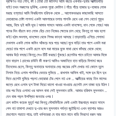
ব্রাহ্মণও নয়। শোন, কী । তোরা তো জানিস। আমি বছরে একবার-দুবার আত্মীয়বাড়ি
যাই। তখন পঞ্চাশের দুর্ভিক্ষ, একদম পুরো কোটাল । গাঁয়ে গাঁয়ে হাজার দু-হাজার লোক
মরছে হপ্তায়। আমি ফিরছিলাম হরিশ্চক থেকে ... আলোকডাঙার কাছাকাছি আসতে
বেহারাদের তেষ্টা লাগল। একটা আমগাছের তলায় পালকি রেখে ওরা গেল খেতে। পুকুর
আছে, বিঘে দুই জমি দূরে । আমার সামনে আবার একটা ধানক্ষেত, ধান পেকে গেছে। আর
পনের দিন বাঁচলে কত লোক বেঁচে যেত নিজের ক্ষেতের চাল খেয়ে; কিন্তু তা আর হলো
কই। হঠাৎ শুনলাম, ধানক্ষেত থেকে শিশুর কান্না আসছে । তাড়াতাড়ি এগিয়ে গেলাম।
দেখলাম একটা লোক জমিন আঁকড়ে মরে পড়ে আছে। মুখে দাড়ি। তার পাশে একটা মরা
মেয়ে। তার পাশে একটা ছেলে বসে মরা মায়ের বুকে মাথা রেখে কাঁদছে থেকে থেকে;
আবার উঠে বসছে। কিন্তু সেও চিঁচিঁ করছে। ধুঁকছে। ছেলেটার পানে চাইতে আমার দিকে
হাত বাড়াল । চোখের চাউনি কী করুণ। আমিও অজানিতে হাত বাড়িয়ে দিলাম। বছর
তিনেকের ছেলে, কিন্তু অনাহারে অনাহারে দেড় বছরের বেশি দেখায় না। কোলে তুলে
নিলাম নিয়ে এলাম পালকির ভেতরে লুকিয়ে ... রাখলাম আফিম খাই, সঙ্গে দুধ ছিল দুধ
দিতে ছেলেটা ঘুমিয়ে পড়ল। বেহারারা টের পেলে না। এক ... আত্মীয়ের কাছে তিন মাসের
জন্যে রেখে এলাম দুশ টাকা দিয়ে। ভালো খাওয়া দাওয়ায় ছেলেটা বেশ তাজা হয়ে উঠল ।
তার পর নিয়ে এলাম। ওর আসল বাবা সেই মুসলমান চাষি . আমার হরিদাস মুসলমান ...
যেন বাজ পড়ল উপস্থিত জনতার ওপর ।
রেশ কাটল কয়েক মুহূর্ত পর। কিন্তু সৌদামিনীকে কেউ একটা উচ্চবাচ্য করতে সাহস
পেল না। তামাশা দেখতে দু-চার জন মুসলমান পর্যন্ত জুটেছিল। এখন ব্যাপার আরও
গন্ডগোলে গড়াতে পারে, তাই ধর্মপুত্ররা যে যার মানে মানে বাড়ি ফিরলে। বুঝল আর