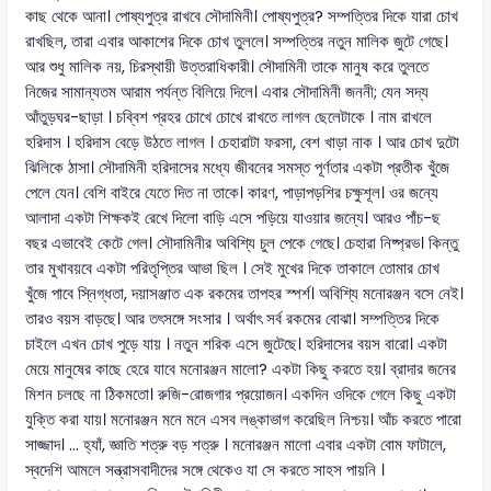
কাছ থেকে আনা। পোষ্যপুত্র রাখবে সৌদামিনী। পোষ্যপুত্র? সম্পত্তির দিকে যারা চোখ
রাখছিল, তারা এবার আকাশের দিকে চোখ তুললে। সম্পত্তির নতুন মালিক জুটে গেছে।
আর শুধু মালিক নয়, চিরস্থায়ী উত্তরাধিকারী। সৌদামিনী তাকে মানুষ করে তুলতে
নিজের সামান্যতম আরাম পর্যন্ত বিলিয়ে দিলে। এবার সৌদামিনী জননী; যেন সদ্য
আঁতুড়ঘর-ছাড়া । চব্বিশ প্রহর চোখে চোখে রাখতে লাগল ছেলেটাকে । নাম রাখলে
হরিদাস । হরিদাস বেড়ে উঠতে লাগল । চেহারাটা ফরসা, বেশ খাড়া নাক । আর চোখ দুটো
ঝিলিকে ঠাসা। সৌদামিনী হরিদাসের মধ্যে জীবনের সমস্ত পূর্ণতার একটা প্রতীক খুঁজে
পেলে যেন। বেশি বাইরে যেতে দিত না তাকে। কারণ, পাড়াপড়শির চক্ষুশূল। ওর জন্যে
আলাদা একটা শিক্ষকই রেখে দিলো বাড়ি এসে পড়িয়ে যাওয়ার জন্যে। আরও পাঁচ-ছ
বছর এভাবেই কেটে গেল। সৌদামিনীর অবিশ্যি চুল পেকে গেছে। চেহারা নিষ্প্রভ। কিন্তু
তার মুখাবয়বে একটা পরিতৃপ্তির আভা ছিল । সেই মুখের দিকে তাকালে তোমার চোখ
খুঁজে পাবে স্নিগ্ধতা, দয়াসঞ্জাত এক রকমের তাপহর স্পর্শ। অবিশ্যি মনোরঞ্জন বসে নেই।
তারও বয়স বাড়ছে। আর তৎসঙ্গে সংসার । অর্থাৎ সর্ব রকমের বোঝা। সম্পত্তির দিকে
চাইলে এখন চোখ পুড়ে যায় । নতুন শরিক এসে জুটেছে। হরিদাসের বয়স বারো। একটা
মেয়ে মানুষের কাছে হেরে যাবে মনোরঞ্জন মালো? একটা কিছু করতে হয়। ব্রাদার জনের
মিশন চলছে না ঠিকমতো। রুজি-রোজগার প্রয়োজন। একদিন ওদিকে গেলে কিছু একটা
যুক্তি করা যায়। মনোরঞ্জন মনে মনে এসব লঙ্কাভাগ করেছিল নিশ্চয়। আঁচ করতে পারো
সাজ্জাদ। ... হ্যাঁ, জ্ঞাতি শত্রু বড় শত্রু । মনোরঞ্জন মালো এবার একটা বোম ফাটালে,
স্বদেশি আমলে সন্ত্রাসবাদীদের সঙ্গে থেকেও যা সে করতে সাহস পায়নি ।