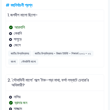
# বহুনির্বাচনী প্রশ্ন
1.
জগদীশ মালো ছিলো-
আরদালি
কেরানি
সাপুড়ে
জেলে
জাতীয় বিশ্ববিদ্যালয়
জাতীয় বিশ্ববিদ্যালয় - বিজ্ঞান ইউনিট - শিক্ষাবর্ষ ২০০১ - ০২
বাংলা
সৌদামিনী মালো
2.
'সৌদামিনী মালো' গল্পে 'টাক-পড়া মাথা, ফর্সা লম্বাটে চেহারা'র
অধিকারী?
নাসির
ব্রাদার জন
সাজ্জাদ