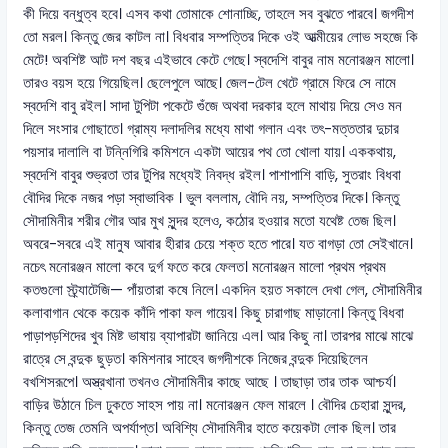
কী দিয়ে বন্ধুত্ব হবে। এসব কথা তোমাকে শোনাচ্ছি, তাহলে সব বুঝতে পারবে। জগদীশ
তো মরল। কিন্তু জের কাটল না। বিধবার সম্পত্তির দিকে ওই আত্মীয়ের লোভ সহজে কি
মেটে! অবশিষ্ট আট দশ বছর এইভাবে কেটে গেছে। স্বদেশি বাবুর নাম মনোরঞ্জন মালো।
তারও বয়স হয়ে গিয়েছিল। ছেলেপুলে আছে। জেল-টেল খেটে গ্রামে ফিরে সে নামে
স্বদেশি বাবু রইল। সাদা টুপিটা পকেটে গুঁজে অথবা দরকার হলে মাথায় দিয়ে সেও মন
দিলে সংসার গোছাতে। গ্রাম্য দলাদলির মধ্যে মাথা গলান এবং তৎ-মত্ততার দুচার
পয়সার দালালি বা টন্নিগিরি কমিশনে একটা আয়ের পথ তো খোলা যায়। এককথায়,
স্বদেশি বাবুর শুভ্রতা তার টুপির মধ্যেই নিবদ্ধ রইল। পাশাপাশি বাড়ি, সুতরাং বিধবা
বৌদির দিকে নজর পড়া স্বাভাবিক । ভুল বললাম, বৌদি নয়, সম্পত্তির দিকে। কিন্তু
সৌদামিনীর শরীর গৌর আর মুখ সুন্দর হলেও, কঠোর হওয়ার মতো যথেষ্ট তেজ ছিল।
অবরে-সবরে এই মানুষ আবার হীরার চেয়ে শক্ত হতে পারে। যত বাগড়া তো সেইখানে।
নচেৎ মনোরঞ্জন মালো কবে দুর্গ ফতে করে ফেলত। মনোরঞ্জন মালো প্রথম প্রথম
কতগুলো স্ট্র্যাটেজি— পাঁয়তারা কষে নিলে। একদিন হয়ত সকালে দেখা গেল, সৌদামিনীর
কলাবাগান থেকে কয়েক কাঁদি পাকা ফল গায়েব। কিছু চারাগাছ মাড়ানো। কিন্তু বিধবা
পাড়াপড়শিদের খুব মিষ্ট ভাষায় ব্যাপারটা জানিয়ে এল। আর কিছু না। তারপর মাঝে মাঝে
রাত্রে সে বন্দুক ছুড়ত। কমিশনার সাহেব জগদীশকে নিজের বন্দুক দিয়েছিলেন
বখশিসরূপে। অস্ত্রখানা তখনও সৌদামিনীর কাছে আছে । তাছাড়া তার তাক আশ্চর্য।
বাড়ির উঠানে চিল ঢুকতে সাহস পায় না। মনোরঞ্জন ফেল মারলে । বৌদির চেহারা সুন্দর,
কিন্তু তেজ তেমনি অপর্যাপ্ত। অবিশ্যি সৌদামিনীর হাতে কয়েকটা লোক ছিল। তার