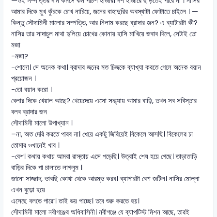
—ওই সম্পত্তির দাম কমসে কম পঁচিশ হাজার। দশ হাজারে ছাড়তেই পারে না । নাসির
আমার দিকে মুখ কুঁচকে চোখ নাচিয়ে, জনের বাহাদুরির অবস্থাটা ফোটাতে চাইলে । —
কিন্তু সৌদামিনী মালোর সম্পত্তি, আর নিলাম করছে ব্রাদার জন? এ ব্যাটারটা কী?
নাসির তার সাদাচুল মাথা দুলিয়ে চোখের কোনায় হাসি মাখিয়ে জবাব দিলে, সেটাই তো
মজা
-মজা?
-শোনো। সে অনেক কথা। ব্রাদার জনের মত চিজকে ব্যাখ্যা করতে গেলে অনেক বয়ান
প্রয়োজন ।
-তো বয়ান করো ।
বেলার দিকে খেয়াল আছে? খেয়েদেয়ে এসো সন্ধ্যায় আমার বাড়ি, তখন সব সবিস্তার
বলব ব্রাদার জন
সৌদামিনী মালো উপাখ্যান ।
–না, অত দেরি করতে পারব না। খেয়ে একটু জিরিয়েই বিকেলে আসছি। বিকেলের চা
তোমার ওখানেই খাব ।
-বেশ। কথায় কথায় আমরা রাস্তায় এসে পড়েছি। উত্রাই শেষ হয়ে গেছে। তাড়াতাড়ি
বাড়ির দিকে পা চালাতে লাগলুম ।
জানো সাজ্জাদ, ভাবছি কোথা থেকে আরম্ভ করব। ব্যাপারটা বেশ জটিল। নাসির মোল্লা
এখন বুড়ো হয়ে
এসেছে বলতে পারো। তাই ভয় পাচ্ছে। তবে শুরু করতে হয়।
সৌদামিনী মালো নবীগঞ্জের অধিবাসিনী। নবীগঞ্জে যে ব্যাপটিস্ট মিশন আছে, তারই