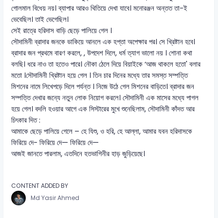
গোলমাল বিধেয় নয়। ব্যাপার আরও থিতিয়ে দেখা যাবে। মনোরঞ্জন অন্তত তা-ই
ভেবেছিল। তাই ভেগেছিল।
সেই রাত্রে হরিদাস বাড়ি ছেড়ে পালিয়ে গেল ।
সৌদামিনী ব্রাদার জনকে ডাকিয়ে আনলে এক হপ্তা অপেক্ষার পর। সে খ্রিষ্টান হবে।
ব্রাদার জন প্রথমে বারণ করলে, , উপদেশ দিলে, ধর্ম ত্যাগ ভালো নয় । শোনা কথা
বলছি। ধরে নাও তা হতেও পারে। নৌকা ঠেলে দিয়ে বিয়াইকে ‘আজ থাকলে হতো' বলার
মতো ।সৌদামিনী খ্রিষ্টান হয়ে গেল । তিন চার দিনের মধ্যে তার সমস্ত সম্পত্তি
মিশনের নামে লিখেপড়ে দিলে পর্যন্ত । নিজে উঠে গেল মিশনের বাড়িতে। ব্রাদার জন
সম্পত্তি দেখার জন্যে নতুন লোক নিয়োগ করলে। সৌদামিনী এক মাসের মধ্যে পাগল
হয়ে গেল। বদলি হওয়ার আগে এক সিস্টারের মুখে শুনেছিলাম, সৌদামিনী কাঁদত আর
চিৎকার দিত :
আমাকে ছেড়ে পালিয়ে গেলে – হে যিশু, ও হরি, হে আল্লা, আমার যবন হরিদাসকে
ফিরিয়ে দে- ফিরিয়ে দে— ফিরিয়ে দে—
আজই জানতে পারলাম, এতদিনে হতভাগিনীর হাড় জুড়িয়েছে।
CONTENT ADDED BY
Md Yasir Ahmed