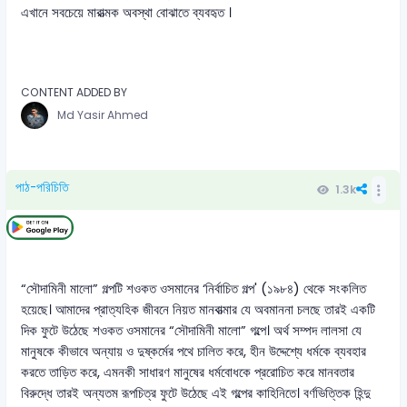
এখানে সবচেয়ে মারাত্মক অবস্থা বোঝাতে ব্যবহৃত ।
CONTENT ADDED BY
Md Yasir Ahmed
পাঠ-পরিচিতি
1.3k
“সৌদামিনী মালো” গল্পটি শওকত ওসমানের ‘নির্বাচিত গল্প' (১৯৮৪) থেকে সংকলিত
হয়েছে। আমাদের প্রাত্যহিক জীবনে নিয়ত মানবাত্মার যে অবমাননা চলছে তারই একটি
দিক ফুটে উঠেছে শওকত ওসমানের “সৌদামিনী মালো” গল্পে। অর্থ সম্পদ লালসা যে
মানুষকে কীভাবে অন্যায় ও দুষ্কর্মের পথে চালিত করে, হীন উদ্দেশ্যে ধর্মকে ব্যবহার
করতে তাড়িত করে, এমনকী সাধারণ মানুষের ধর্মবোধকে প্ররোচিত করে মানবতার
বিরুদ্ধে তারই অন্যতম রূপচিত্র ফুটে উঠেছে এই গল্পের কাহিনিতে। বর্ণভিত্তিক হিন্দু