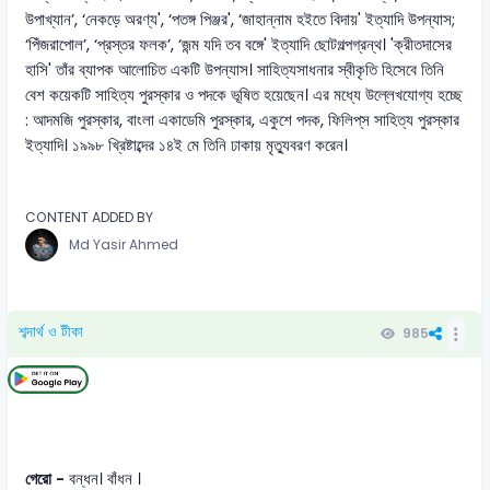
উপাখ্যান’, ‘নেকড়ে অরণ্য', ‘পতঙ্গ পিঞ্জর', ‘জাহান্নাম হইতে বিদায়' ইত্যাদি উপন্যাস;
‘পিঁজরাপোল’, ‘প্রস্তর ফলক’, ‘জন্ম যদি তব বঙ্গে' ইত্যাদি ছোটগল্পগ্রন্থ। 'ক্রীতদাসের
হাসি' তাঁর ব্যাপক আলোচিত একটি উপন্যাস। সাহিত্যসাধনার স্বীকৃতি হিসেবে তিনি
বেশ কয়েকটি সাহিত্য পুরস্কার ও পদকে ভূষিত হয়েছেন। এর মধ্যে উল্লেখযোগ্য হচ্ছে
: আদমজি পুরস্কার, বাংলা একাডেমি পুরস্কার, একুশে পদক, ফিলিপ্‌স সাহিত্য পুরস্কার
ইত্যাদি। ১৯৯৮ খ্রিষ্টাব্দের ১৪ই মে তিনি ঢাকায় মৃত্যুবরণ করেন।
CONTENT ADDED BY
Md Yasir Ahmed
শব্দার্থ ও টীকা
985
গেরো -
বন্ধন। বাঁধন ।