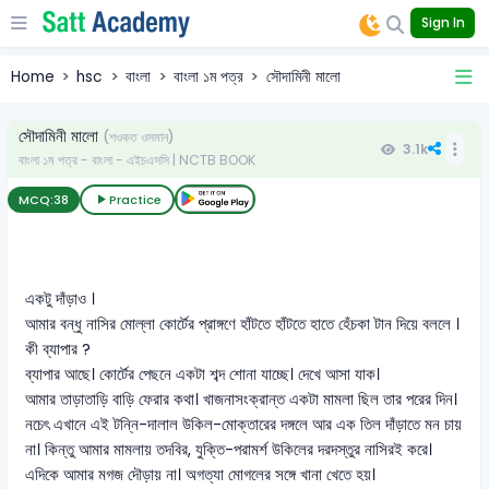
Sign In
Home
hsc
বাংলা
বাংলা ১ম পত্র
সৌদামিনী মালো
সৌদামিনী মালো
(শওকত ওসমান)
3.1k
বাংলা ১ম পত্র - বাংলা - এইচএসসি | NCTB BOOK
MCQ:
38
Practice
একটু দাঁড়াও ।
আমার বন্ধু নাসির মোল্লা কোর্টের প্রাঙ্গণে হাঁটতে হাঁটতে হাতে হেঁচকা টান দিয়ে বললে ।
কী ব্যাপার ?
ব্যাপার আছে। কোর্টের পেছনে একটা শব্দ শোনা যাচ্ছে। দেখে আসা যাক।
আমার তাড়াতাড়ি বাড়ি ফেরার কথা। খাজনাসংক্রান্ত একটা মামলা ছিল তার পরের দিন।
নচেৎ এখানে এই টন্নি-দালাল উকিল-মোক্তারের দঙ্গলে আর এক তিল দাঁড়াতে মন চায়
না। কিন্তু আমার মামলায় তদবির, যুক্তি-পরামর্শ উকিলের দরদস্তুর নাসিরই করে।
এদিকে আমার মগজ দৌড়ায় না। অগত্যা মোগলের সঙ্গে খানা খেতে হয়।