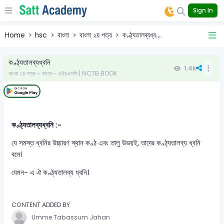
Sign In
Home
hsc
বাংলা
বাংলা ২য় পত্র
কণ্ঠ্যতালব্যধ্ব...
কণ্ঠ্যতালব্যধ্বনি
1.4k
বাংলা ২য় পত্র - বাংলা - এইচএসসি | NCTB BOOK
কণ্ঠ্যতালব্যধ্বনি :-
যে সমস্ত ধ্বনির উচ্চারণ স্থান কণ্ঠ এবং তালু উভয়ই, তাদের কণ্ঠ্যতালব্য ধ্বনি
বলে।
যেমন- এ ঐ কণ্ঠ্যতালব্য ধ্বনি।
CONTENT ADDED BY
Umme Tabassum Jahan