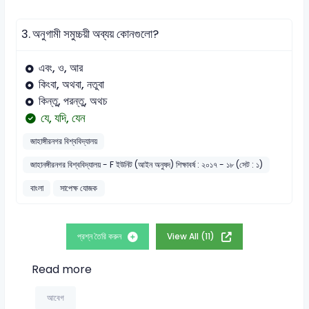
3.
অনুগামী সমুচ্চয়ী অব্যয় কোনগুলো?
এবং, ও, আর
কিংবা, অথবা, নতুবা
কিন্তু, পরন্তু, অথচ
যে, যদি, যেন
জাহাঙ্গীরনগর বিশ্ববিদ্যালয়
জাহানঙ্গীরনগর বিশ্ববিদ্যালয় - F ইউনিট (আইন অনুষদ) শিক্ষাবর্ষ : ২০১৭ - ১৮ (সেট : ১)
বাংলা
সাপেক্ষ যোজক
প্রশ্ন তৈরি করুন
View All (11)
Read more
আবেগ