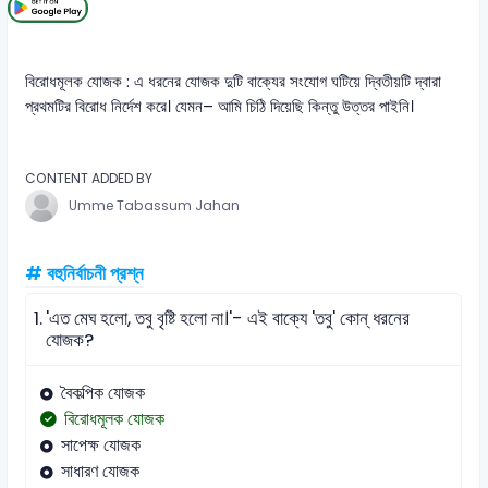
বিরোধমূলক যোজক : এ ধরনের যোজক দুটি বাক্যের সংযোগ ঘটিয়ে দ্বিতীয়টি দ্বারা
প্রথমটির বিরোধ নির্দেশ করে। যেমন– আমি চিঠি দিয়েছি কিন্তু উত্তর পাইনি।
CONTENT ADDED BY
Umme Tabassum Jahan
# বহুনির্বাচনী প্রশ্ন
1.
'এত মেঘ হলো, তবু বৃষ্টি হলো না।'- এই বাক্যে 'তবু' কোন্ ধরনের
যোজক?
বৈকল্পিক যোজক
বিরোধমূলক যোজক
সাপেক্ষ যোজক
সাধারণ যোজক