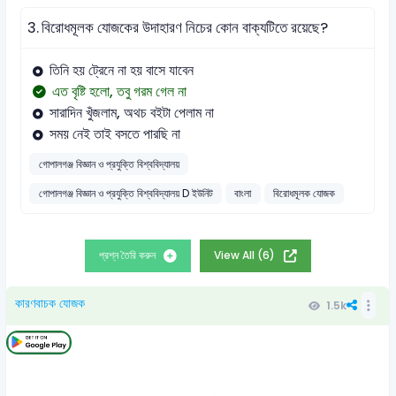
3.
বিরোধমূলক যোজকের উদাহারণ ‍নিচের কোন বাক্যটিতে রয়েছে?
তিনি হয় ট্রেনে না হয় বাসে যাবেন
এত বৃষ্টি হলো, তবু গরম গেল না
সারাদিন খুঁজলাম, অথচ বইটা পেলাম না
সময় নেই তাই বসতে পারছি না
গোপালগঞ্জ বিজ্ঞান ও প্রযুক্তি বিশ্ববিদ্যালয়
গোপালগঞ্জ বিজ্ঞান ও প্রযুক্তি বিশ্ববিদ্যালয় D ইউনিট
বাংলা
বিরোধমূলক যোজক
প্রশ্ন তৈরি করুন
View All (6)
কারণবাচক যোজক
1.5k