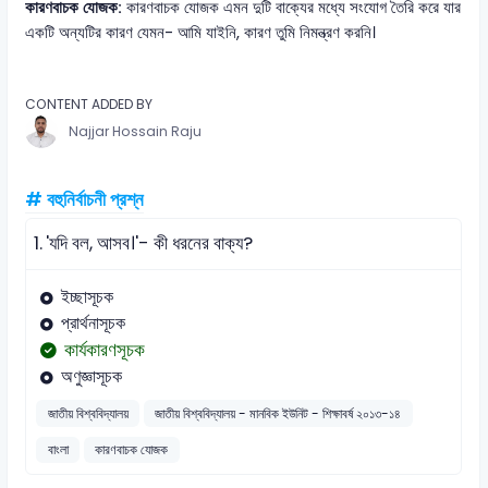
কারণবাচক যোজক:
কারণবাচক যোজক এমন দুটি বাক্যের মধ্যে সংযোগ তৈরি করে যার
একটি অন্যটির কারণ যেমন- আমি যাইনি, কারণ তুমি নিমন্ত্রণ করনি।
CONTENT ADDED BY
Najjar Hossain Raju
# বহুনির্বাচনী প্রশ্ন
1.
'যদি বল, আসব।'- কী ধরনের বাক্য?
ইচ্ছাসূচক
প্রার্থনাসূচক
কার্যকারণসূচক
অণুজ্ঞাসূচক
জাতীয় বিশ্ববিদ্যালয়
জাতীয় বিশ্ববিদ্যালয় - মানবিক ইউনিট - শিক্ষাবর্ষ ২০১৩-১৪
বাংলা
কারণবাচক যোজক