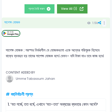
প্রশ্ন তৈরি করুন
View All (1)
সাপেক্ষ যোজক
1.5k
সাপেক্ষ যোজক : পরস্পর নির্ভরশীল যে যোজকগুলো একে অন্যের পরিপূরক হিসেবে
বাক্যে ব্যবহৃত হয় তাদের সাপেক্ষ যোজক বলে। যেমন– যদি টাকা দাও তবে কাজ হবে।
CONTENT ADDED BY
Umme Tabassum Jahan
# বহুনির্বাচনী প্রশ্ন
1.
’যত গর্জে, তত বর্ষে, এখানে ‘যত-তত’ অব্যয়ের ব্যবহার কোন অর্থে?