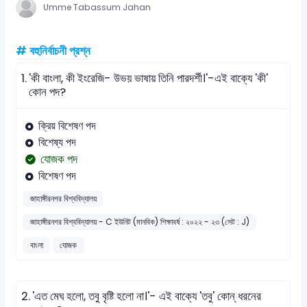
Umme Tabassum Jahan
# বহুনির্বাচনী প্রশ্ন
1.
'কী বাংলা, কী ইংরেজি- উভয় ভাষায় তিনি পারদর্শী।'-এই বাক্যে 'কী'
কোন পদ?
ক্রিয় বিশেষণ পদ
বিশেষ্য পদ
যোজক পদ
বিশেষণ পদ
জাহাঙ্গীরনগর বিশ্ববিদ্যালয়
জাহাঙ্গীরনগর বিশ্ববিদ্যালয় - C ইউনিট (মানবিক) শিক্ষাবর্ষ : ২০২২ - ২৩ (সেট : J)
বাংলা
যোজক
2.
'এত মেঘ হলো, তবু বৃষ্টি হলো না।'- এই বাক্যে 'তবু' কোন্ ধরনের