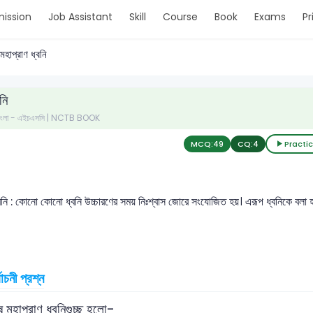
ission
Job Assistant
Skill
Course
Book
Exams
Pr
মহাপ্রাণ ধ্বনি
নি
- বাংলা - এইচএসসি | NCTB BOOK
MCQ:
49
CQ:
4
Practi
্বনি : কোনো কোনো ধ্বনি উচ্চারণের সময় নিঃশ্বাস জোরে সংযোজিত হয়। এরূপ ধ্বনিকে ব
বাচনী প্রশ্ন
মহাপ্রাণ ধ্বনিগুচ্ছ হলো-