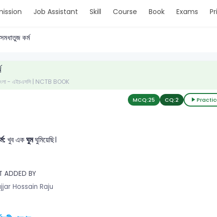
ission
Job Assistant
Skill
Course
Book
Exams
Pr
সমধাতুজ কর্ম
ম
- বাংলা - এইচএসসি | NCTB BOOK
MCQ:
25
CQ:
2
Practic
্ম:
খুব এক
ঘুম
ঘুমিয়েছি।
T ADDED BY
jjar Hossain Raju