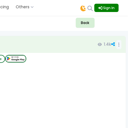
icing
Others
Sign In
Back
1.4k
e