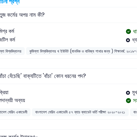
বাচনী প্রশ্ন
তুজ কর্মের অপর নাম কী?
ধা
মিশ্র কর্ম
জটিল কর্ম
ধ্ব
ল্লা বিশ্ববিদ্যালয়
কুমিল্লা বিশ্ববিদ্যালয় খ ইউনিট (মানবিক ও বানিজ্য শাখার জন্য ) শিক্ষাবর্ষ: ২০১
বাঁচা বেঁচেছি' বাক্যটিতে 'বাঁচা' কোন ধরনের পদ?
ক্রিয়া
মুখ
সম
পদান্বয়ী অব্যয়
লাদেশ মেরিন একাডেমী
বাংলাদেশ মেরিন একাডেমি ৫৭ ব্যাচ ক্যাডেট ভর্তি পরীক্ষা ২০২০-২০২১
বা