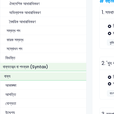
# বহুনির্
ঐকদেশিক আধারাধিকরণ
1.
সমধা
অভিব্যাপক আধারাধিকরণ
বৈষয়িক আধারাধিকরণ
সম্বন্ধ পদ
কারক সম্বন্ধ
কুমি
সম্বোধন পদ
বিভক্তি
2.
'খুব 
বাক্যতত্ত্ব বা পদক্রম (Syntax)
বাক্য
আকাঙ্ক্ষা
বাং
আসত্তি
যোগ্যতা
উদ্দেশ্য