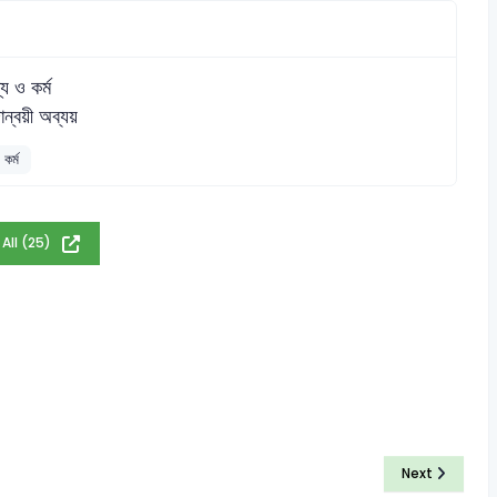
্য ও কর্ম
ান্বয়ী অব্যয়
কর্ম
 All (25)
Next