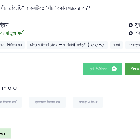
 বাঁচা বেঁচেছি” বাক্যটিতে ‘বাঁচা’ কোন ধরনের পদ?
্রিয়া
মুখ
সমধাতুজ কর্ম
পদ
গ্রাম বিশ্ববিদ্যালয়
চট্টগ্রাম বিশ্ববিদ্যালয় — খ বিভাগ( কর্ণফুলী ) ২০২০-২১
বাংলা
সমধাতুজ 
প্রশ্ন তৈরি করুন
View
 more
ক ক্রিয়ার কর্ম
প্রযোজক ক্রিয়ার কর্ম
উদ্দেশ্য ও বিধেয়
ous